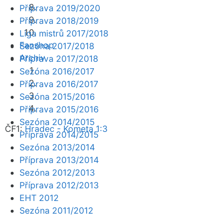
Příprava 2019/2020
Příprava 2018/2019
Liga mistrů 2017/2018
Fanshop
Sezóna 2017/2018
Archiv
Příprava 2017/2018
Sezóna 2016/2017
Příprava 2016/2017
Sezóna 2015/2016
Příprava 2015/2016
Sezóna 2014/2015
ČF1:
Hradec - Kometa 1:3
Příprava 2014/2015
Sezóna 2013/2014
Příprava 2013/2014
Sezóna 2012/2013
Příprava 2012/2013
EHT 2012
Sezóna 2011/2012