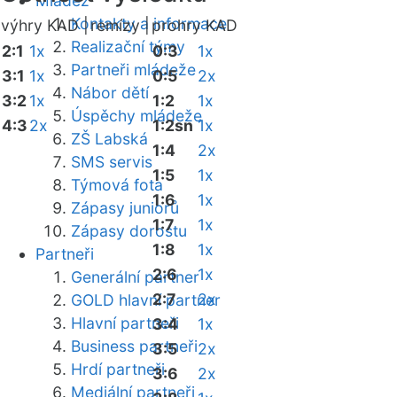
Mládež
Kontakty a informace
výhry KAD |
remízy |
prohry KAD
Realizační týmy
2:1
1x
0:3
1x
Partneři mládeže
3:1
1x
0:5
2x
Nábor dětí
3:2
1x
1:2
1x
Úspěchy mládeže
4:3
2x
1:2sn
1x
ZŠ Labská
1:4
2x
SMS servis
1:5
1x
Týmová fota
1:6
1x
Zápasy juniorů
1:7
1x
Zápasy dorostu
1:8
1x
Partneři
2:6
1x
Generální partner
2:7
2x
GOLD hlavní partner
Hlavní partneři
3:4
1x
Business partneři
3:5
2x
Hrdí partneři
3:6
2x
Mediální partneři