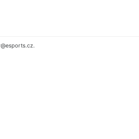
r
@esports.cz.