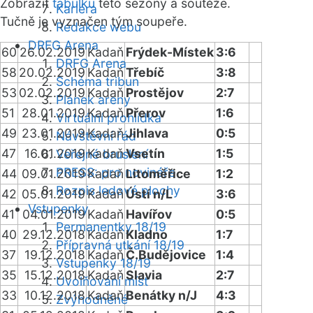
Zobrazit
tabulku
této sezóny a soutěže.
Kariéra
Tučně je vyznačen tým soupeře.
Redakce webu
DRFG Arena
60
26.02.2019
Kadaň
Frýdek-Místek
3:6
DRFG Arena
58
20.02.2019
Kadaň
Třebíč
3:8
Schéma tribun
53
02.02.2019
Kadaň
Prostějov
2:7
Plánek areny
51
28.01.2019
Kadaň
Přerov
1:6
Virtuální prohlídka
49
23.01.2019
Kadaň
Jihlava
0:5
Návštěvní řád
47
16.01.2019
Kadaň
Vsetín
1:5
Veřejné bruslení
PRESS: pro novináře
44
09.01.2019
Kadaň
Litoměřice
1:2
Rozpis ledové plochy
42
05.01.2019
Kadaň
Ústí n/L
3:6
Vstupenky
41
04.01.2019
Kadaň
Havířov
0:5
Permanentky 18/19
40
29.12.2018
Kadaň
Kladno
1:7
Přípravná utkání 18/19
37
19.12.2018
Kadaň
Č.Budějovice
1:4
Vstupenky 18/19
35
15.12.2018
Kadaň
Slavia
2:7
Uvolňování míst
33
10.12.2018
Kadaň
Benátky n/J
4:3
Zvýhodněné