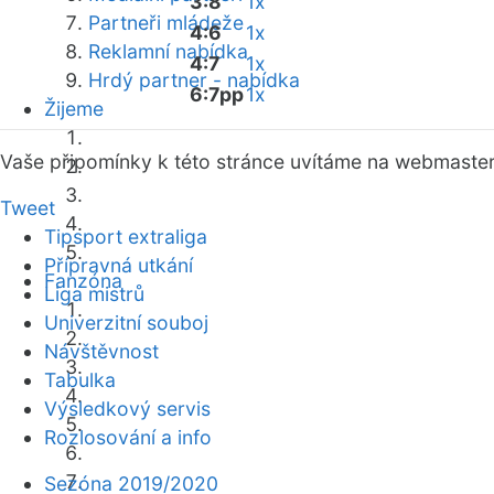
3:8
1x
Partneři mládeže
4:6
1x
Reklamní nabídka
4:7
1x
Hrdý partner - nabídka
6:7pp
1x
Žijeme
Vaše připomínky k této stránce uvítáme na webmaste
Tweet
Tipsport extraliga
Přípravná utkání
Fanzóna
Liga mistrů
Univerzitní souboj
Návštěvnost
Tabulka
Výsledkový servis
Rozlosování a info
Sezóna 2019/2020