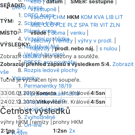
kolo
|
datum
|
SMĚR:
sestupně
|
SEŘADIT:
DRFG Arena
vzestupně
|
DRFG Arena
všechny
CHM
HKM
KOM
KVA
LIB
LIT
TÝM:
Schéma tribun
MBL
OLO
PCE
PLZ
SPA
TRI
VIT
ZLN
Plánek areny
MÍSTO:
všude
|
doma
|
venku
|
Virtuální prohlídka
všechny
|
remízy
|
výhry v prodl.
|
VÝSLEDKY:
Návštěvní řád
nájezdy
|
prodl. nebo náj.
|
s nulou
|
Veřejné bruslení
Zobrazit
tabulku
této sezóny a soutěže.
PRESS: pro novináře
Zobrazuji přehled zápasů s výsledkem 5:4.
Zobrazit
Rozpis ledové plochy
vše
Vstupenky
Tučně je vyznačen tým soupeře.
Permanentky 18/19
33
06.01.2019
Kometa
Hr. Králové
4:5sn
Přípravná utkání 18/19
Vstupenky 18/19
24
02.12.2018
Vítkovice
Hr. Králové
4:5sn
Četnost výsledků
Uvolňování míst
Zvýhodněné
výhry HKM |
remízy |
prohry HKM
On-line
2:1pp
2x
1:2sn
2x
A-tým