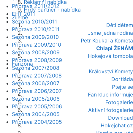
Reklamní nabídka
Příprava 2011/2012
Hrdý partner - nabídka
EHT 2011
Žijeme
Sezóna 2010/2011
Děti dětem
Příprava 2010/2011
Jsme jedna rodina
Sezóna 2009/2010
Petr Koukal a Kometa
Příprava 2009/2010
Chlapi ŽENÁM
Sezóna 2008/2009
Hokejová tombola
Příprava 2008/2009
Fanzóna
Sezóna 2007/2008
Království Komety
Příprava 2007/2008
Dortiáda
Sezóna 2006/2007
Ptejte se
Příprava 2006/2007
Fan klub informuje
Sezóna 2005/2006
Fotogalerie
Příprava 2005/2006
Aktivní fotogalerie
Sezóna 2004/2005
Download
Příprava 2004/2005
Hokejchat.cz