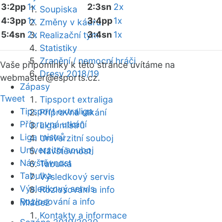
3:2pp
1x
2:3sn
2x
Soupiska
4:3pp
1x
3:4pp
1x
Změny v kádru
5:4sn
2x
3:4sn
1x
Realizační tým
Statistiky
Zranění / nemocní hráči
Vaše připomínky k této stránce uvítáme na
Dresy 2018/19
webmaster
@esports.cz.
Zápasy
Tweet
Tipsport extraliga
Tipsport extraliga
Přípravná utkání
Přípravná utkání
Liga mistrů
Liga mistrů
Univerzitní souboj
Univerzitní souboj
Návštěvnost
Návštěvnost
Tabulka
Tabulka
Výsledkový servis
Výsledkový servis
Rozlosování a info
Rozlosování a info
Mládež
Kontakty a informace