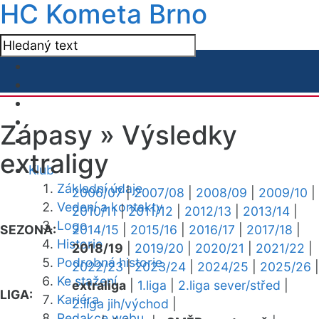
HC Kometa Brno
Zápasy »
Výsledky
extraligy
Klub
Základní údaje
2006/07
|
2007/08
|
2008/09
|
2009/10
|
Vedení a kontakty
2010/11
|
2011/12
|
2012/13
|
2013/14
|
Logo
SEZONA:
2014/15
|
2015/16
|
2016/17
|
2017/18
|
Historie
2018/19
|
2019/20
|
2020/21
|
2021/22
|
Podrobná historie
2022/23
|
2023/24
|
2024/25
|
2025/26
|
Ke stažení
extraliga
|
1.liga
|
2.liga sever/střed
|
LIGA:
Kariéra
2.liga jih/východ
|
Redakce webu