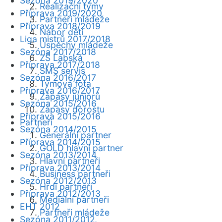
Sezóna 2019/2020
Realizační týmy
Příprava 2019/2020
Partneři mládeže
Příprava 2018/2019
Nábor dětí
Liga mistrů 2017/2018
Úspěchy mládeže
Sezóna 2017/2018
ZŠ Labská
Příprava 2017/2018
SMS servis
Sezóna 2016/2017
Týmová fota
Příprava 2016/2017
Zápasy juniorů
Sezóna 2015/2016
Zápasy dorostu
Příprava 2015/2016
Partneři
Sezóna 2014/2015
Generální partner
Příprava 2014/2015
GOLD hlavní partner
Sezóna 2013/2014
Hlavní partneři
Příprava 2013/2014
Business partneři
Sezóna 2012/2013
Hrdí partneři
Příprava 2012/2013
Mediální partneři
EHT 2012
Partneři mládeže
Sezóna 2011/2012