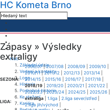
HC Kometa Brno
Zápasy »
Výsledky
extraligy
Klub
Základní údaje
2006/07
|
2007/08
|
2008/09
|
2009/10
|
Vedení a kontakty
2010/11
|
2011/12
|
2012/13
|
2013/14
|
Logo
SEZONA:
2014/15
|
2015/16
|
2016/17
|
2017/18
|
Historie
2018/19
|
2019/20
|
2020/21
|
2021/22
|
Podrobná historie
2022/23
|
2023/24
|
2024/25
|
2025/26
|
Ke stažení
extraliga
|
1.liga
|
2.liga sever/střed
|
LIGA:
Kariéra
2.liga jih/východ
|
Redakce webu