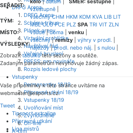
kolo
|
datum
|
SMĚR:
sestupně
|
SEŘADIT:
DRFG Arena
vzestupně
|
DRFG Arena
všechny
CHM
HKM
KOM
KVA
LIB
LIT
TÝM:
Schéma tribun
MBL
OLO
PCE
PLZ
SPA
TRI
VIT
ZLN
Plánek areny
MÍSTO:
všude
|
doma
|
venku
|
Virtuální prohlídka
všechny
|
remízy
|
výhry v prodl.
|
VÝSLEDKY:
Návštěvní řád
nájezdy
|
prodl. nebo náj.
|
s nulou
|
Veřejné bruslení
Zobrazit
tabulku
této sezóny a soutěže.
PRESS: pro novináře
Zadaným parametrům nevyhovuje žádný zápas.
Rozpis ledové plochy
Vstupenky
Permanentky 18/19
Vaše připomínky k této stránce uvítáme na
Přípravná utkání 18/19
webmaster
@esports.cz.
Vstupenky 18/19
Tweet
Uvolňování míst
Tipsport extraliga
Zvýhodněné
Přípravná utkání
On-line
Liga mistrů
A-tým