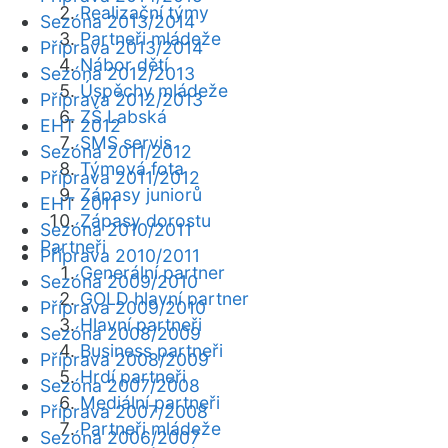
Realizační týmy
Sezóna 2013/2014
Partneři mládeže
Příprava 2013/2014
Nábor dětí
Sezóna 2012/2013
Úspěchy mládeže
Příprava 2012/2013
ZŠ Labská
EHT 2012
SMS servis
Sezóna 2011/2012
Týmová fota
Příprava 2011/2012
Zápasy juniorů
EHT 2011
Zápasy dorostu
Sezóna 2010/2011
Partneři
Příprava 2010/2011
Generální partner
Sezóna 2009/2010
GOLD hlavní partner
Příprava 2009/2010
Hlavní partneři
Sezóna 2008/2009
Business partneři
Příprava 2008/2009
Hrdí partneři
Sezóna 2007/2008
Mediální partneři
Příprava 2007/2008
Partneři mládeže
Sezóna 2006/2007