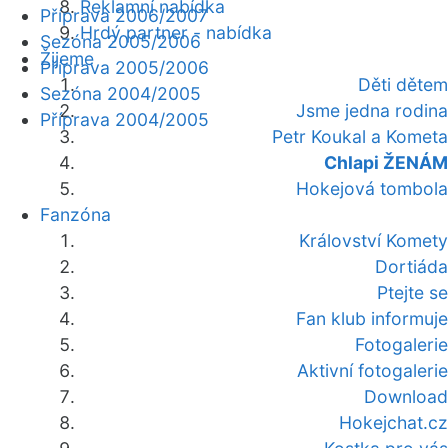
Reklamní nabídka
Příprava 2006/2007
Hrdý partner - nabídka
Sezóna 2005/2006
Žijeme
Příprava 2005/2006
Děti dětem
Sezóna 2004/2005
Jsme jedna rodina
Příprava 2004/2005
Petr Koukal a Kometa
Chlapi ŽENÁM
Hokejová tombola
Fanzóna
Království Komety
Dortiáda
Ptejte se
Fan klub informuje
Fotogalerie
Aktivní fotogalerie
Download
Hokejchat.cz