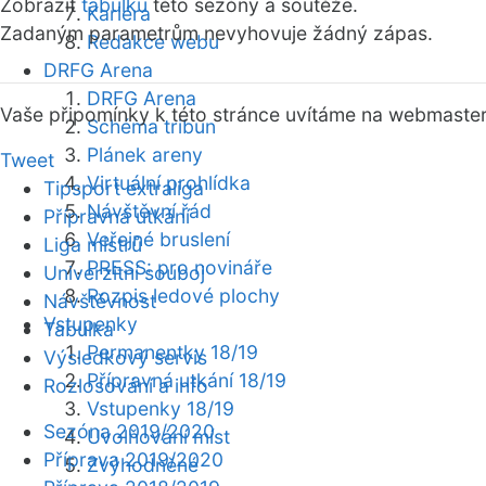
Zobrazit
tabulku
této sezóny a soutěže.
Kariéra
Zadaným parametrům nevyhovuje žádný zápas.
Redakce webu
DRFG Arena
DRFG Arena
Vaše připomínky k této stránce uvítáme na webmaste
Schéma tribun
Plánek areny
Tweet
Virtuální prohlídka
Tipsport extraliga
Návštěvní řád
Přípravná utkání
Veřejné bruslení
Liga mistrů
PRESS: pro novináře
Univerzitní souboj
Rozpis ledové plochy
Návštěvnost
Vstupenky
Tabulka
Permanentky 18/19
Výsledkový servis
Přípravná utkání 18/19
Rozlosování a info
Vstupenky 18/19
Sezóna 2019/2020
Uvolňování míst
Příprava 2019/2020
Zvýhodněné