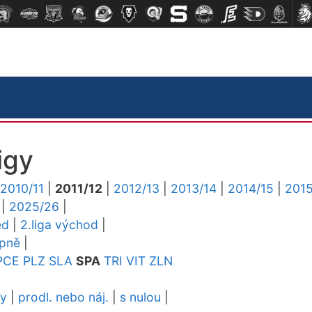
igy
2010/11
|
2011/12
|
2012/13
|
2013/14
|
2014/15
|
2015
|
2025/26
|
ed
|
2.liga východ
|
upně
|
PCE
PLZ
SLA
SPA
TRI
VIT
ZLN
dy
|
prodl. nebo náj.
|
s nulou
|