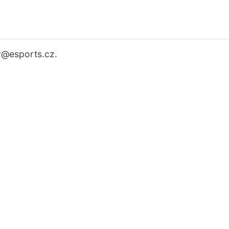
r
@esports.cz.