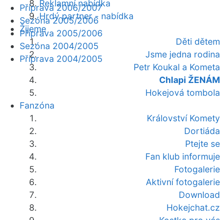
Reklamní nabídka
Příprava 2006/2007
Hrdý partner - nabídka
Sezóna 2005/2006
Žijeme
Příprava 2005/2006
Děti dětem
Sezóna 2004/2005
Jsme jedna rodina
Příprava 2004/2005
Petr Koukal a Kometa
Chlapi ŽENÁM
Hokejová tombola
Fanzóna
Království Komety
Dortiáda
Ptejte se
Fan klub informuje
Fotogalerie
Aktivní fotogalerie
Download
Hokejchat.cz