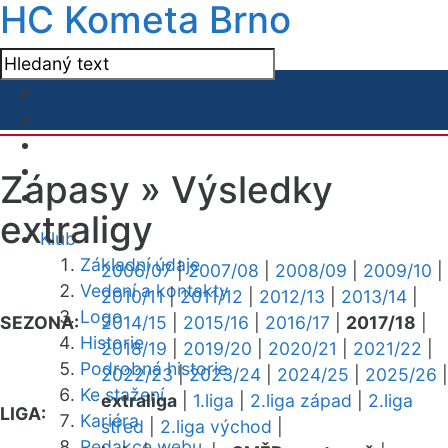
HC Kometa Brno
Zápasy »
Výsledky
extraligy
Klub
Základní údaje
2006/07
|
2007/08
|
2008/09
|
2009/10
|
Vedení a kontakty
2010/11
|
2011/12
|
2012/13
|
2013/14
|
Logo
SEZONA:
2014/15
|
2015/16
|
2016/17
|
2017/18
|
Historie
2018/19
|
2019/20
|
2020/21
|
2021/22
|
Podrobná historie
2022/23
|
2023/24
|
2024/25
|
2025/26
|
Ke stažení
extraliga
|
1.liga
|
2.liga západ
|
2.liga
LIGA:
Kariéra
střed
|
2.liga východ
|
Redakce webu