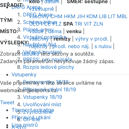
kolo
|
datum
|
SMĚR:
sestupně
|
SEŘADIT:
DRFG Arena
vzestupně
|
DRFG Arena
všechny
CHM
HKM
JIH
KOM
LIB
LIT
MBL
TÝM:
Schéma tribun
OLO
PCE
PLZ
SPA
TRI
VIT
ZLN
Plánek areny
MÍSTO:
všude
|
doma
|
venku
|
Virtuální prohlídka
všechny
|
remízy
|
výhry v prodl.
|
VÝSLEDKY:
Návštěvní řád
nájezdy
|
prodl. nebo náj.
|
s nulou
|
Veřejné bruslení
Zobrazit
tabulku
této sezóny a soutěže.
PRESS: pro novináře
Zadaným parametrům nevyhovuje žádný zápas.
Rozpis ledové plochy
Vstupenky
Permanentky 18/19
Vaše připomínky k této stránce uvítáme na
Přípravná utkání 18/19
webmaster
@esports.cz.
Vstupenky 18/19
Tweet
Uvolňování míst
Tipsport extraliga
Zvýhodněné
Přípravná utkání
On-line
Liga mistrů
A-tým