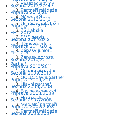
Realizační týmy
Sezóna 2013/2014
Partneři mládeže
Příprava 2013/2014
Nábor dětí
Sezóna 2012/2013
Úspěchy mládeže
Příprava 2012/2013
ZŠ Labská
EHT 2012
SMS servis
Sezóna 2011/2012
Týmová fota
Příprava 2011/2012
Zápasy juniorů
EHT 2011
Zápasy dorostu
Sezóna 2010/2011
Partneři
Příprava 2010/2011
Generální partner
Sezóna 2009/2010
GOLD hlavní partner
Příprava 2009/2010
Hlavní partneři
Sezóna 2008/2009
Business partneři
Příprava 2008/2009
Hrdí partneři
Sezóna 2007/2008
Mediální partneři
Příprava 2007/2008
Partneři mládeže
Sezóna 2006/2007