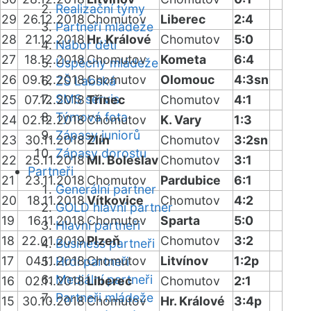
Realizační týmy
29
26.12.2018
Chomutov
Liberec
2:4
Partneři mládeže
28
21.12.2018
Hr. Králové
Chomutov
5:0
Nábor dětí
27
18.12.2018
Chomutov
Kometa
6:4
Úspěchy mládeže
26
09.12.2018
Chomutov
Olomouc
4:3sn
ZŠ Labská
SMS servis
25
07.12.2018
Třinec
Chomutov
4:1
Týmová fota
24
02.12.2018
Chomutov
K. Vary
1:3
Zápasy juniorů
23
30.11.2018
Zlín
Chomutov
3:2sn
Zápasy dorostu
22
25.11.2018
Ml. Boleslav
Chomutov
3:1
Partneři
21
23.11.2018
Chomutov
Pardubice
6:1
Generální partner
20
18.11.2018
Vítkovice
Chomutov
4:2
GOLD hlavní partner
19
16.11.2018
Chomutov
Sparta
5:0
Hlavní partneři
18
22.01.2019
Plzeň
Chomutov
3:2
Business partneři
17
04.11.2018
Chomutov
Litvínov
1:2p
Hrdí partneři
Mediální partneři
16
02.11.2018
Liberec
Chomutov
2:1
Partneři mládeže
15
30.10.2018
Chomutov
Hr. Králové
3:4p