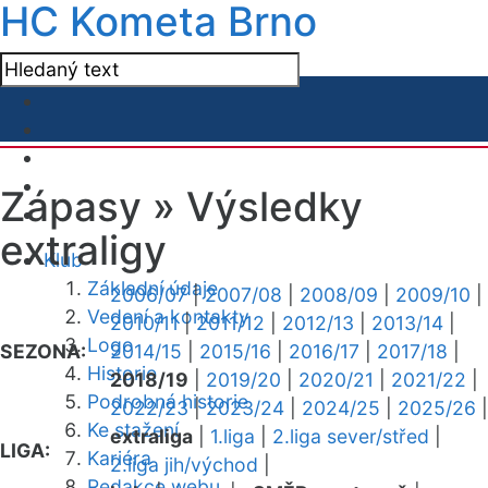
HC Kometa Brno
Zápasy »
Výsledky
extraligy
Klub
Základní údaje
2006/07
|
2007/08
|
2008/09
|
2009/10
|
Vedení a kontakty
2010/11
|
2011/12
|
2012/13
|
2013/14
|
Logo
SEZONA:
2014/15
|
2015/16
|
2016/17
|
2017/18
|
Historie
2018/19
|
2019/20
|
2020/21
|
2021/22
|
Podrobná historie
2022/23
|
2023/24
|
2024/25
|
2025/26
|
Ke stažení
extraliga
|
1.liga
|
2.liga sever/střed
|
LIGA:
Kariéra
2.liga jih/východ
|
Redakce webu