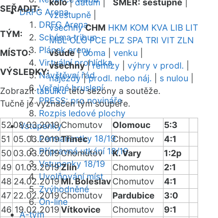
kolo
|
datum
|
SMĚR:
sestupně
|
SEŘADIT:
DRFG Arena
vzestupně
|
DRFG Arena
všechny
CHM
HKM
KOM
KVA
LIB
LIT
TÝM:
Schéma tribun
MBL
OLO
PCE
PLZ
SPA
TRI
VIT
ZLN
Plánek areny
MÍSTO:
všude
|
doma
|
venku
|
Virtuální prohlídka
všechny
|
remízy
|
výhry v prodl.
|
VÝSLEDKY:
Návštěvní řád
nájezdy
|
prodl. nebo náj.
|
s nulou
|
Veřejné bruslení
Zobrazit
tabulku
této sezóny a soutěže.
PRESS: pro novináře
Tučně je vyznačen tým soupeře.
Rozpis ledové plochy
52
08.03.2019
Chomutov
Olomouc
5:3
Vstupenky
Permanentky 18/19
51
05.03.2019
Třinec
Chomutov
4:1
Přípravná utkání 18/19
50
03.03.2019
Chomutov
K. Vary
1:2p
Vstupenky 18/19
49
01.03.2019
Zlín
Chomutov
2:1
Uvolňování míst
48
24.02.2019
Ml. Boleslav
Chomutov
4:1
Zvýhodněné
47
22.02.2019
Chomutov
Pardubice
3:0
On-line
46
19.02.2019
Vítkovice
Chomutov
9:1
A-tým