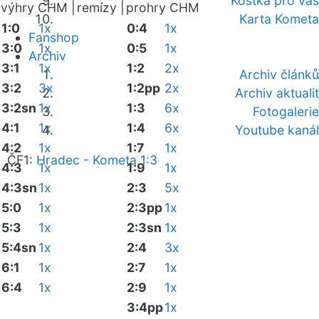
Kostka pro vás
výhry CHM |
remízy |
prohry CHM
Karta Kometa
1:0
1x
0:4
1x
Fanshop
3:0
1x
0:5
1x
Archiv
3:1
1x
1:2
2x
Archiv článků
3:2
3x
1:2pp
2x
Archiv aktualit
3:2sn
1x
1:3
6x
Fotogalerie
4:1
1x
1:4
6x
Youtube kanál
4:2
1x
1:7
1x
ČF1:
Hradec - Kometa 1:3
4:3
1x
1:9
1x
4:3sn
1x
2:3
5x
5:0
1x
2:3pp
1x
5:3
1x
2:3sn
1x
5:4sn
1x
2:4
3x
6:1
1x
2:7
1x
6:4
1x
2:9
1x
3:4pp
1x