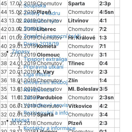
45
17.02.2019
Chomutov
Sparta
2:3p
Soupiska
44
15.02.2019
Plzeň
Chomutov
4:5sn
Změny v kádru
43
13.02.2019
Chomutov
Litvínov
4:1
Realizační tým
Statistiky
42
03.02.2019
Liberec
Chomutov
7:2
Zranění / nemocní hráči
41
01.02.2019
Chomutov
Hr. Králové
1:3
Dresy 2018/19
40
29.01.2019
Kometa
Chomutov
7:1
Zápasy
39
27.01.2019
Olomouc
Chomutov
3:1
Tipsport extraliga
38
24.01.2019
Chomutov
Třinec
0:4
Přípravná utkání
37
20.01.2019
K. Vary
Chomutov
2:3
Liga mistrů
36
18.01.2019
Chomutov
Zlín
1:4
Univerzitní souboj
35
13.01.2019
Chomutov
Ml. Boleslav
3:5
Návštěvnost
34
11.01.2019
Tabulka
Pardubice
Chomutov
2:3sn
Výsledkový servis
33
06.01.2019
Chomutov
Vítkovice
4:2
Rozlosování a info
32
02.01.2019
Sparta
Chomutov
3:4
Mládež
31
30.12.2018
Chomutov
Plzeň
2:3
Kontakty a informace
30
28.12.2018
Litvínov
Chomutov
0:1