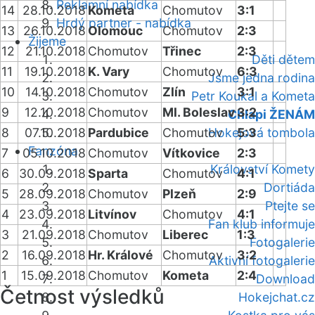
Reklamní nabídka
14
28.10.2018
Kometa
Chomutov
3:1
Hrdý partner - nabídka
13
26.10.2018
Olomouc
Chomutov
2:3
Žijeme
12
21.10.2018
Chomutov
Třinec
2:3
Děti dětem
11
19.10.2018
K. Vary
Chomutov
6:3
Jsme jedna rodina
10
14.10.2018
Chomutov
Zlín
3:1
Petr Koukal a Kometa
9
12.10.2018
Chomutov
Ml. Boleslav
3:2
Chlapi ŽENÁM
8
07.10.2018
Pardubice
Chomutov
Hokejová tombola
5:3
Fanzóna
7
05.10.2018
Chomutov
Vítkovice
2:3
Království Komety
6
30.09.2018
Sparta
Chomutov
4:1
Dortiáda
5
28.09.2018
Chomutov
Plzeň
2:9
Ptejte se
4
23.09.2018
Litvínov
Chomutov
4:1
Fan klub informuje
3
21.09.2018
Chomutov
Liberec
1:3
Fotogalerie
2
16.09.2018
Hr. Králové
Chomutov
3:2
Aktivní fotogalerie
1
15.09.2018
Chomutov
Kometa
2:4
Download
Četnost výsledků
Hokejchat.cz