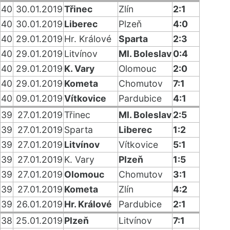
40
30.01.2019
Třinec
Zlín
2:1
40
30.01.2019
Liberec
Plzeň
4:0
40
29.01.2019
Hr. Králové
Sparta
2:3
40
29.01.2019
Litvínov
Ml. Boleslav
0:4
40
29.01.2019
K. Vary
Olomouc
2:0
40
29.01.2019
Kometa
Chomutov
7:1
40
09.01.2019
Vítkovice
Pardubice
4:1
39
27.01.2019
Třinec
Ml. Boleslav
2:5
39
27.01.2019
Sparta
Liberec
1:2
39
27.01.2019
Litvínov
Vítkovice
5:1
39
27.01.2019
K. Vary
Plzeň
1:5
39
27.01.2019
Olomouc
Chomutov
3:1
39
27.01.2019
Kometa
Zlín
4:2
39
26.01.2019
Hr. Králové
Pardubice
2:1
38
25.01.2019
Plzeň
Litvínov
7:1