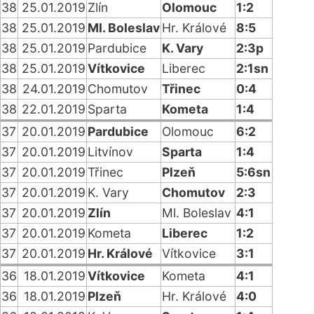
38
25.01.2019
Zlín
Olomouc
1:2
38
25.01.2019
Ml. Boleslav
Hr. Králové
8:5
38
25.01.2019
Pardubice
K. Vary
2:3p
38
25.01.2019
Vítkovice
Liberec
2:1sn
38
24.01.2019
Chomutov
Třinec
0:4
38
22.01.2019
Sparta
Kometa
1:4
37
20.01.2019
Pardubice
Olomouc
6:2
37
20.01.2019
Litvínov
Sparta
1:4
37
20.01.2019
Třinec
Plzeň
5:6sn
37
20.01.2019
K. Vary
Chomutov
2:3
37
20.01.2019
Zlín
Ml. Boleslav
4:1
37
20.01.2019
Kometa
Liberec
1:2
37
20.01.2019
Hr. Králové
Vítkovice
3:1
36
18.01.2019
Vítkovice
Kometa
4:1
36
18.01.2019
Plzeň
Hr. Králové
4:0