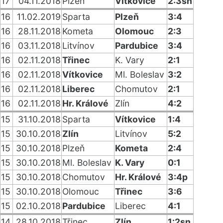
17
04.11.2018
Plzeň
Vítkovice
2:3sn
16
11.02.2019
Sparta
Plzeň
3:4
16
28.11.2018
Kometa
Olomouc
2:3
16
03.11.2018
Litvínov
Pardubice
3:4
16
02.11.2018
Třinec
K. Vary
2:1
16
02.11.2018
Vítkovice
Ml. Boleslav
3:2
16
02.11.2018
Liberec
Chomutov
2:1
16
02.11.2018
Hr. Králové
Zlín
4:2
15
31.10.2018
Sparta
Vítkovice
1:4
15
30.10.2018
Zlín
Litvínov
5:2
15
30.10.2018
Plzeň
Kometa
2:4
15
30.10.2018
Ml. Boleslav
K. Vary
0:1
15
30.10.2018
Chomutov
Hr. Králové
3:4p
15
30.10.2018
Olomouc
Třinec
3:6
15
02.10.2018
Pardubice
Liberec
4:1
14
28.10.2018
Třinec
Zlín
1:2sn