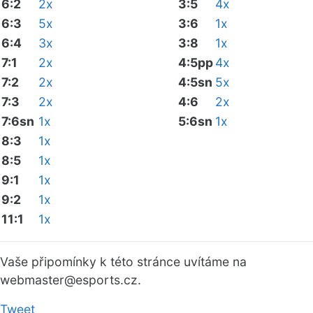
6:2
2x
3:5
4x
6:3
5x
3:6
1x
6:4
3x
3:8
1x
7:1
2x
4:5pp
4x
7:2
2x
4:5sn
5x
7:3
2x
4:6
2x
7:6sn
1x
5:6sn
1x
8:3
1x
8:5
1x
9:1
1x
9:2
1x
11:1
1x
Vaše připomínky k této stránce uvítáme na
webmaster
@esports.cz.
Tweet