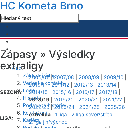
HC Kometa Brno
Zápasy »
Výsledky
extraligy
Klub
Základní údaje
2006/07
|
2007/08
|
2008/09
|
2009/10
|
Vedení a kontakty
2010/11
|
2011/12
|
2012/13
|
2013/14
|
Logo
SEZONA:
2014/15
|
2015/16
|
2016/17
|
2017/18
|
Historie
2018/19
|
2019/20
|
2020/21
|
2021/22
|
Podrobná historie
2022/23
|
2023/24
|
2024/25
|
2025/26
|
Ke stažení
extraliga
|
1.liga
|
2.liga sever/střed
|
LIGA:
Kariéra
2.liga jih/východ
|
Redakce webu