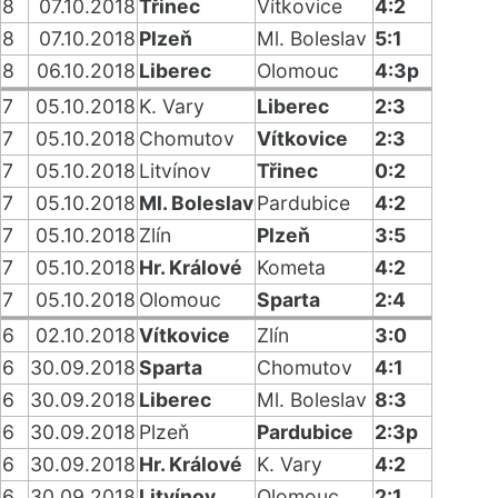
8
07.10.2018
Třinec
Vítkovice
4:2
8
07.10.2018
Plzeň
Ml. Boleslav
5:1
8
06.10.2018
Liberec
Olomouc
4:3p
7
05.10.2018
K. Vary
Liberec
2:3
7
05.10.2018
Chomutov
Vítkovice
2:3
7
05.10.2018
Litvínov
Třinec
0:2
7
05.10.2018
Ml. Boleslav
Pardubice
4:2
7
05.10.2018
Zlín
Plzeň
3:5
7
05.10.2018
Hr. Králové
Kometa
4:2
7
05.10.2018
Olomouc
Sparta
2:4
6
02.10.2018
Vítkovice
Zlín
3:0
6
30.09.2018
Sparta
Chomutov
4:1
6
30.09.2018
Liberec
Ml. Boleslav
8:3
6
30.09.2018
Plzeň
Pardubice
2:3p
6
30.09.2018
Hr. Králové
K. Vary
4:2
6
30.09.2018
Litvínov
Olomouc
2:1