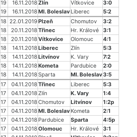
19
16.11.2018
Zlín
Vítkovice
3:0
19
16.11.2018
Ml. Boleslav
Liberec
5:2
18
22.01.2019
Plzeň
Chomutov
3:2
18
20.11.2018
Třinec
Hr. Králové
3:1
18
20.11.2018
Vítkovice
Olomouc
4:1
18
14.11.2018
Liberec
Zlín
5:3
18
14.11.2018
Litvínov
K. Vary
7:2
18
14.11.2018
Kometa
Pardubice
2:0
18
14.11.2018
Sparta
Ml. Boleslav
3:5
17
04.11.2018
Třinec
Liberec
5:3
17
04.11.2018
Zlín
K. Vary
1:4
17
04.11.2018
Chomutov
Litvínov
1:2p
17
04.11.2018
Ml. Boleslav
Kometa
2:1
17
04.11.2018
Pardubice
Sparta
4:5p
17
04.11.2018
Olomouc
Hr. Králové
3:1