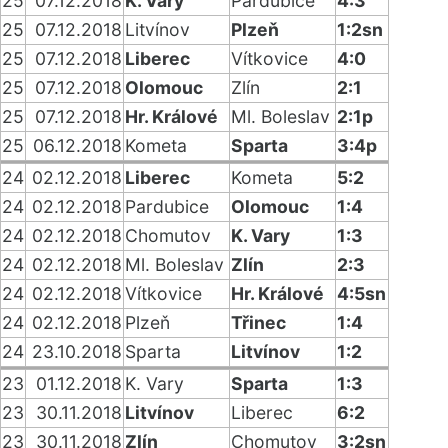
25
07.12.2018
K. Vary
Pardubice
4:3
25
07.12.2018
Litvínov
Plzeň
1:2sn
25
07.12.2018
Liberec
Vítkovice
4:0
25
07.12.2018
Olomouc
Zlín
2:1
25
07.12.2018
Hr. Králové
Ml. Boleslav
2:1p
25
06.12.2018
Kometa
Sparta
3:4p
24
02.12.2018
Liberec
Kometa
5:2
24
02.12.2018
Pardubice
Olomouc
1:4
24
02.12.2018
Chomutov
K. Vary
1:3
24
02.12.2018
Ml. Boleslav
Zlín
2:3
24
02.12.2018
Vítkovice
Hr. Králové
4:5sn
24
02.12.2018
Plzeň
Třinec
1:4
24
23.10.2018
Sparta
Litvínov
1:2
23
01.12.2018
K. Vary
Sparta
1:3
23
30.11.2018
Litvínov
Liberec
6:2
23
30.11.2018
Zlín
Chomutov
3:2sn