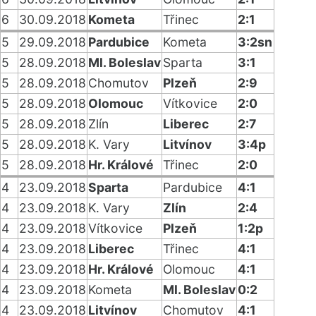
6
30.09.2018
Kometa
Třinec
2:1
5
29.09.2018
Pardubice
Kometa
3:2sn
5
28.09.2018
Ml. Boleslav
Sparta
3:1
5
28.09.2018
Chomutov
Plzeň
2:9
5
28.09.2018
Olomouc
Vítkovice
2:0
5
28.09.2018
Zlín
Liberec
2:7
5
28.09.2018
K. Vary
Litvínov
3:4p
5
28.09.2018
Hr. Králové
Třinec
2:0
4
23.09.2018
Sparta
Pardubice
4:1
4
23.09.2018
K. Vary
Zlín
2:4
4
23.09.2018
Vítkovice
Plzeň
1:2p
4
23.09.2018
Liberec
Třinec
4:1
4
23.09.2018
Hr. Králové
Olomouc
4:1
4
23.09.2018
Kometa
Ml. Boleslav
0:2
4
23.09.2018
Litvínov
Chomutov
4:1