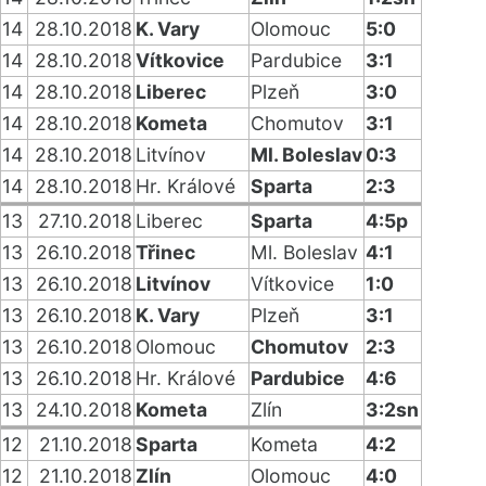
14
28.10.2018
K. Vary
Olomouc
5:0
14
28.10.2018
Vítkovice
Pardubice
3:1
14
28.10.2018
Liberec
Plzeň
3:0
14
28.10.2018
Kometa
Chomutov
3:1
14
28.10.2018
Litvínov
Ml. Boleslav
0:3
14
28.10.2018
Hr. Králové
Sparta
2:3
13
27.10.2018
Liberec
Sparta
4:5p
13
26.10.2018
Třinec
Ml. Boleslav
4:1
13
26.10.2018
Litvínov
Vítkovice
1:0
13
26.10.2018
K. Vary
Plzeň
3:1
13
26.10.2018
Olomouc
Chomutov
2:3
13
26.10.2018
Hr. Králové
Pardubice
4:6
13
24.10.2018
Kometa
Zlín
3:2sn
12
21.10.2018
Sparta
Kometa
4:2
12
21.10.2018
Zlín
Olomouc
4:0