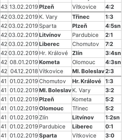
43
13.02.2019
Plzeň
Vítkovice
4:2
42
03.02.2019
K. Vary
Třinec
1:3
42
03.02.2019
Sparta
Plzeň
4:5sn
42
03.02.2019
Litvínov
Pardubice
2:1
42
03.02.2019
Liberec
Chomutov
7:2
42
03.02.2019
Hr. Králové
Zlín
3:4sn
42
08.01.2019
Kometa
Olomouc
4:3sn
42
04.12.2018
Vítkovice
Ml. Boleslav
2:3
41
01.02.2019
Chomutov
Hr. Králové
1:3
41
01.02.2019
Ml. Boleslav
K. Vary
3:2
41
01.02.2019
Plzeň
Kometa
5:2
41
01.02.2019
Olomouc
Třinec
5:2
41
01.02.2019
Zlín
Litvínov
1:2sn
41
01.02.2019
Pardubice
Liberec
0:1
41
01.02.2019
Sparta
Vítkovice
3:0