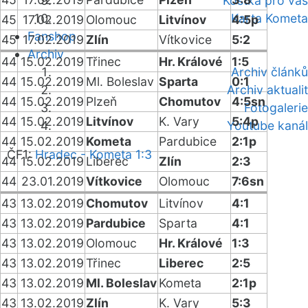
Kostka pro vás
Karta Kometa
45
17.02.2019
Olomouc
Litvínov
4:5p
Fanshop
45
17.02.2019
Zlín
Vítkovice
5:2
Archiv
44
15.02.2019
Třinec
Hr. Králové
1:5
Archiv článků
44
15.02.2019
Ml. Boleslav
Sparta
0:1
Archiv aktualit
44
15.02.2019
Plzeň
Chomutov
4:5sn
Fotogalerie
44
15.02.2019
Litvínov
K. Vary
5:4p
Youtube kanál
44
15.02.2019
Kometa
Pardubice
2:1p
ČF1:
Hradec - Kometa 1:3
44
15.02.2019
Liberec
Zlín
2:3
44
23.01.2019
Vítkovice
Olomouc
7:6sn
43
13.02.2019
Chomutov
Litvínov
4:1
43
13.02.2019
Pardubice
Sparta
4:1
43
13.02.2019
Olomouc
Hr. Králové
1:3
43
13.02.2019
Třinec
Liberec
2:5
43
13.02.2019
Ml. Boleslav
Kometa
2:1p
43
13.02.2019
Zlín
K. Vary
5:3