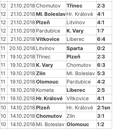
12
21.10.2018
Chomutov
Třinec
2:3
12
21.10.2018
Ml. Boleslav
Hr. Králové
4:1
12
21.10.2018
Plzeň
Litvínov
4:1
12
21.10.2018
Pardubice
K. Vary
1:7
12
21.10.2018
Vítkovice
Liberec
6:4
11
20.10.2018
Litvínov
Sparta
0:2
11
19.10.2018
Třinec
Plzeň
2:3
11
19.10.2018
K. Vary
Chomutov
6:3
11
19.10.2018
Zlín
Ml. Boleslav
5:3
11
19.10.2018
Olomouc
Pardubice
4:2
11
19.10.2018
Kometa
Liberec
2:5
11
19.10.2018
Hr. Králové
Vítkovice
4:1
10
14.10.2018
Plzeň
Hr. Králové
2:1sn
10
14.10.2018
Chomutov
Zlín
3:1
10
14.10.2018
Ml. Boleslav
Olomouc
1:2