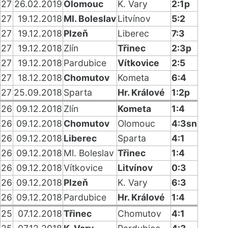
27
26.02.2019
Olomouc
K. Vary
2:1p
27
19.12.2018
Ml. Boleslav
Litvínov
5:2
27
19.12.2018
Plzeň
Liberec
7:3
27
19.12.2018
Zlín
Třinec
2:3p
27
19.12.2018
Pardubice
Vítkovice
2:5
27
18.12.2018
Chomutov
Kometa
6:4
27
25.09.2018
Sparta
Hr. Králové
1:2p
26
09.12.2018
Zlín
Kometa
1:4
26
09.12.2018
Chomutov
Olomouc
4:3sn
26
09.12.2018
Liberec
Sparta
4:1
26
09.12.2018
Ml. Boleslav
Třinec
1:4
26
09.12.2018
Vítkovice
Litvínov
0:3
26
09.12.2018
Plzeň
K. Vary
6:3
26
09.12.2018
Pardubice
Hr. Králové
1:4
25
07.12.2018
Třinec
Chomutov
4:1