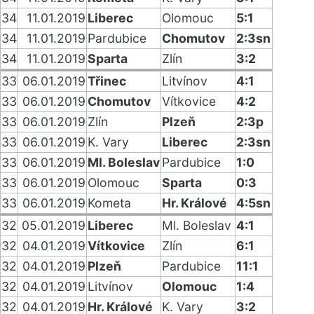
34
11.01.2019
Liberec
Olomouc
5:1
34
11.01.2019
Pardubice
Chomutov
2:3sn
34
11.01.2019
Sparta
Zlín
3:2
33
06.01.2019
Třinec
Litvínov
4:1
33
06.01.2019
Chomutov
Vítkovice
4:2
33
06.01.2019
Zlín
Plzeň
2:3p
33
06.01.2019
K. Vary
Liberec
2:3sn
33
06.01.2019
Ml. Boleslav
Pardubice
1:0
33
06.01.2019
Olomouc
Sparta
0:3
33
06.01.2019
Kometa
Hr. Králové
4:5sn
32
05.01.2019
Liberec
Ml. Boleslav
4:1
32
04.01.2019
Vítkovice
Zlín
6:1
32
04.01.2019
Plzeň
Pardubice
11:1
32
04.01.2019
Litvínov
Olomouc
1:4
32
04.01.2019
Hr. Králové
K. Vary
3:2