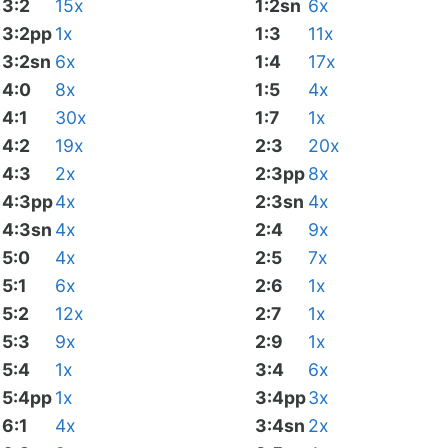
3:2
15x
1:2sn
6x
3:2pp
1x
1:3
11x
3:2sn
6x
1:4
17x
4:0
8x
1:5
4x
4:1
30x
1:7
1x
4:2
19x
2:3
20x
4:3
2x
2:3pp
8x
4:3pp
4x
2:3sn
4x
4:3sn
4x
2:4
9x
5:0
4x
2:5
7x
5:1
6x
2:6
1x
5:2
12x
2:7
1x
5:3
9x
2:9
1x
5:4
1x
3:4
6x
5:4pp
1x
3:4pp
3x
6:1
4x
3:4sn
2x