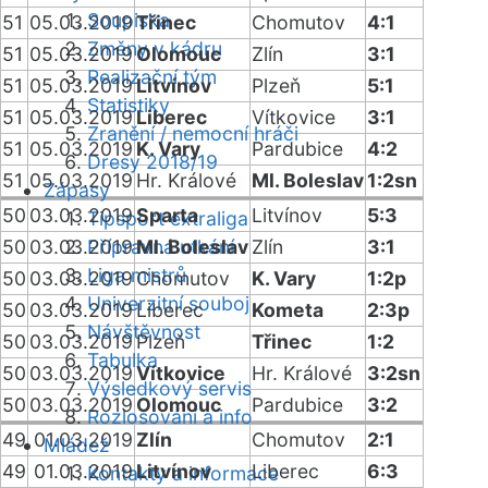
Soupiska
51
05.03.2019
Třinec
Chomutov
4:1
Změny v kádru
51
05.03.2019
Olomouc
Zlín
3:1
Realizační tým
51
05.03.2019
Litvínov
Plzeň
5:1
Statistiky
51
05.03.2019
Liberec
Vítkovice
3:1
Zranění / nemocní hráči
51
05.03.2019
K. Vary
Pardubice
4:2
Dresy 2018/19
51
05.03.2019
Hr. Králové
Ml. Boleslav
1:2sn
Zápasy
50
03.03.2019
Sparta
Litvínov
5:3
Tipsport extraliga
50
03.03.2019
Přípravná utkání
Ml. Boleslav
Zlín
3:1
Liga mistrů
50
03.03.2019
Chomutov
K. Vary
1:2p
Univerzitní souboj
50
03.03.2019
Liberec
Kometa
2:3p
Návštěvnost
50
03.03.2019
Plzeň
Třinec
1:2
Tabulka
50
03.03.2019
Vítkovice
Hr. Králové
3:2sn
Výsledkový servis
50
03.03.2019
Olomouc
Pardubice
3:2
Rozlosování a info
49
01.03.2019
Zlín
Chomutov
2:1
Mládež
49
01.03.2019
Litvínov
Liberec
6:3
Kontakty a informace