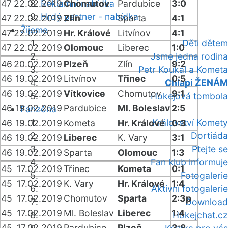
47
22.02.2019
Reklamní nabídka
Chomutov
Pardubice
3:0
Hrdý partner - nabídka
47
22.02.2019
Zlín
Sparta
4:1
Žijeme
47
22.02.2019
Hr. Králové
Litvínov
4:1
Děti dětem
47
22.02.2019
Olomouc
Liberec
1:0
Jsme jedna rodina
46
20.02.2019
Plzeň
Zlín
9:2
Petr Koukal a Kometa
46
19.02.2019
Litvínov
Třinec
0:5
Chlapi ŽENÁM
46
19.02.2019
Vítkovice
Chomutov
9:1
Hokejová tombola
46
19.02.2019
Pardubice
Ml. Boleslav
2:5
Fanzóna
Království Komety
46
19.02.2019
Kometa
Hr. Králové
0:3
Dortiáda
46
19.02.2019
Liberec
K. Vary
3:1
Ptejte se
46
19.02.2019
Sparta
Olomouc
1:3
Fan klub informuje
45
17.02.2019
Třinec
Kometa
0:1
Fotogalerie
45
17.02.2019
K. Vary
Hr. Králové
1:4
Aktivní fotogalerie
45
17.02.2019
Chomutov
Sparta
2:3p
Download
45
17.02.2019
Ml. Boleslav
Liberec
1:4
Hokejchat.cz
45
17.02.2019
Pardubice
Plzeň
3:8