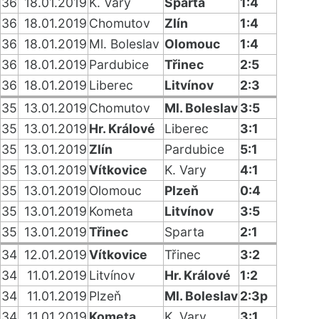
36
18.01.2019
K. Vary
Sparta
1:4
36
18.01.2019
Chomutov
Zlín
1:4
36
18.01.2019
Ml. Boleslav
Olomouc
1:4
36
18.01.2019
Pardubice
Třinec
2:5
36
18.01.2019
Liberec
Litvínov
2:3
35
13.01.2019
Chomutov
Ml. Boleslav
3:5
35
13.01.2019
Hr. Králové
Liberec
3:1
35
13.01.2019
Zlín
Pardubice
5:1
35
13.01.2019
Vítkovice
K. Vary
4:1
35
13.01.2019
Olomouc
Plzeň
0:4
35
13.01.2019
Kometa
Litvínov
3:5
35
13.01.2019
Třinec
Sparta
2:1
34
12.01.2019
Vítkovice
Třinec
3:2
34
11.01.2019
Litvínov
Hr. Králové
1:2
34
11.01.2019
Plzeň
Ml. Boleslav
2:3p
34
11.01.2019
Kometa
K. Vary
3:1