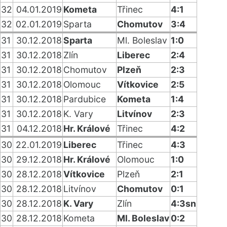
32
04.01.2019
Kometa
Třinec
4:1
32
02.01.2019
Sparta
Chomutov
3:4
31
30.12.2018
Sparta
Ml. Boleslav
1:0
31
30.12.2018
Zlín
Liberec
2:4
31
30.12.2018
Chomutov
Plzeň
2:3
31
30.12.2018
Olomouc
Vítkovice
2:5
31
30.12.2018
Pardubice
Kometa
1:4
31
30.12.2018
K. Vary
Litvínov
2:3
31
04.12.2018
Hr. Králové
Třinec
4:2
30
22.01.2019
Liberec
Třinec
4:3
30
29.12.2018
Hr. Králové
Olomouc
1:0
30
28.12.2018
Vítkovice
Plzeň
2:1
30
28.12.2018
Litvínov
Chomutov
0:1
30
28.12.2018
K. Vary
Zlín
4:3sn
30
28.12.2018
Kometa
Ml. Boleslav
0:2