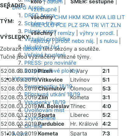
kolo
|
datum
|
SMĚR:
sestupně
|
SEŘADIT:
DRFG Arena
vzestupně
|
DRFG Arena
všechny
CHM
HKM
KOM
KVA
LIB
LIT
TÝM:
Schéma tribun
MBL
OLO
PCE
PLZ
SPA
TRI
VIT
ZLN
Plánek areny
všechny
|
remízy
|
výhry v prodl.
|
VÝSLEDKY:
Virtuální prohlídka
nájezdy
|
prodl. nebo náj.
|
s nulou
|
Návštěvní řád
Zobrazit
tabulku
této sezóny a soutěže.
Veřejné bruslení
Tučně jsou vyznačeny vítězné týmy.
PRESS: pro novináře
Rozpis ledové plochy
52
08.03.2019
Plzeň
K. Vary
2:1
Vstupenky
52
08.03.2019
Vítkovice
Litvínov
5:1
Permanentky 18/19
52
08.03.2019
Chomutov
Olomouc
5:3
Přípravná utkání 18/19
52
08.03.2019
Zlín
Kometa
3:1
Vstupenky 18/19
52
08.03.2019
Ml. Boleslav
Třinec
4:0
Uvolňování míst
52
08.03.2019
Sparta
Liberec
5:2
Zvýhodněné
52
08.03.2019
Pardubice
Hr. Králové
4:2
On-line
51
05.03.2019
Kometa
Sparta
7:3
A-tým