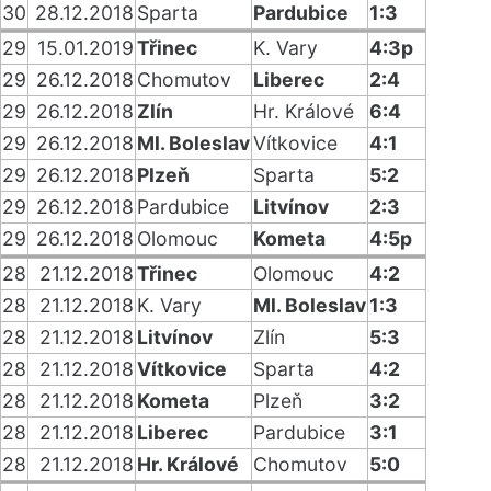
30
28.12.2018
Sparta
Pardubice
1:3
29
15.01.2019
Třinec
K. Vary
4:3p
29
26.12.2018
Chomutov
Liberec
2:4
29
26.12.2018
Zlín
Hr. Králové
6:4
29
26.12.2018
Ml. Boleslav
Vítkovice
4:1
29
26.12.2018
Plzeň
Sparta
5:2
29
26.12.2018
Pardubice
Litvínov
2:3
29
26.12.2018
Olomouc
Kometa
4:5p
28
21.12.2018
Třinec
Olomouc
4:2
28
21.12.2018
K. Vary
Ml. Boleslav
1:3
28
21.12.2018
Litvínov
Zlín
5:3
28
21.12.2018
Vítkovice
Sparta
4:2
28
21.12.2018
Kometa
Plzeň
3:2
28
21.12.2018
Liberec
Pardubice
3:1
28
21.12.2018
Hr. Králové
Chomutov
5:0