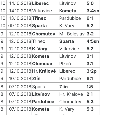
10
14.10.2018
Liberec
Litvínov
5:0
10
14.10.2018
Vítkovice
Kometa
3:4sn
10
13.10.2018
Třinec
Pardubice
6:1
10
09.10.2018
Sparta
K. Vary
5:2
9
12.10.2018
Chomutov
Ml. Boleslav
3:2
9
12.10.2018
Třinec
Sparta
4:5sn
9
12.10.2018
K. Vary
Vítkovice
5:2
9
12.10.2018
Kometa
Litvínov
3:1
9
12.10.2018
Olomouc
Plzeň
3:1
9
12.10.2018
Hr. Králové
Liberec
3:2p
9
10.10.2018
Zlín
Pardubice
6:1
8
07.10.2018
Sparta
Zlín
1:5
8
07.10.2018
Litvínov
Hr. Králové
2:1
8
07.10.2018
Pardubice
Chomutov
5:3
8
07.10.2018
Kometa
K. Vary
5:3