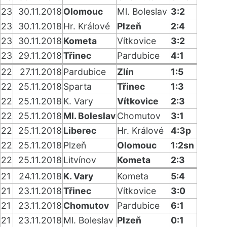
23
30.11.2018
Olomouc
Ml. Boleslav
3:2
23
30.11.2018
Hr. Králové
Plzeň
2:4
23
30.11.2018
Kometa
Vítkovice
3:2
23
29.11.2018
Třinec
Pardubice
4:1
22
27.11.2018
Pardubice
Zlín
1:5
22
25.11.2018
Sparta
Třinec
1:3
22
25.11.2018
K. Vary
Vítkovice
2:3
22
25.11.2018
Ml. Boleslav
Chomutov
3:1
22
25.11.2018
Liberec
Hr. Králové
4:3p
22
25.11.2018
Plzeň
Olomouc
1:2sn
22
25.11.2018
Litvínov
Kometa
2:3
21
24.11.2018
K. Vary
Kometa
5:4
21
23.11.2018
Třinec
Vítkovice
3:0
21
23.11.2018
Chomutov
Pardubice
6:1
21
23.11.2018
Ml. Boleslav
Plzeň
0:1