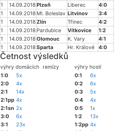
1
14.09.2018
Plzeň
Liberec
4:0
1
14.09.2018
Ml. Boleslav
Litvínov
3:4
1
14.09.2018
Zlín
Třinec
4:2
1
14.09.2018
Pardubice
Vítkovice
1:2
1
14.09.2018
Olomouc
K. Vary
4:1
1
14.09.2018
Sparta
Hr. Králové
4:0
Četnost výsledků
výhry domácích
remízy
výhry hostí
1:0
5x
0:1
6x
2:0
4x
0:2
6x
2:1
14x
0:3
5x
2:1pp
4x
0:4
4x
2:1sn
2x
0:5
1x
3:0
6x
1:2
13x
3:1
23x
1:2pp
4x