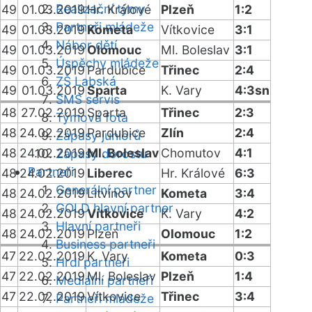
Realizační týmy
49
01.03.2019
Hr. Králové
Plzeň
1:2
Partneři mládeže
49
01.03.2019
Kometa
Vítkovice
3:1
Nábor dětí
49
01.03.2019
Olomouc
Ml. Boleslav
3:1
Úspěchy mládeže
49
01.03.2019
Pardubice
Třinec
2:4
ZŠ Labská
49
01.03.2019
Sparta
K. Vary
4:3sn
SMS servis
48
27.02.2019
Sparta
Třinec
2:3
Týmová fota
48
24.02.2019
Pardubice
Zlín
2:4
Zápasy juniorů
48
24.02.2019
Ml. Boleslav
Chomutov
4:1
Zápasy dorostu
Partneři
48
24.02.2019
Liberec
Hr. Králové
6:3
Generální partner
48
24.02.2019
Litvínov
Kometa
3:4
GOLD hlavní partner
48
24.02.2019
Vítkovice
K. Vary
4:2
Hlavní partneři
48
24.02.2019
Plzeň
Olomouc
1:2
Business partneři
47
22.02.2019
K. Vary
Kometa
0:3
Hrdí partneři
47
22.02.2019
Ml. Boleslav
Plzeň
1:4
Mediální partneři
47
22.02.2019
Vítkovice
Třinec
3:4
Partneři mládeže