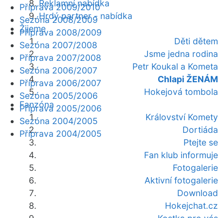
Reklamní nabídka
Příprava 2009/2010
Hrdý partner - nabídka
Sezóna 2008/2009
Žijeme
Příprava 2008/2009
Děti dětem
Sezóna 2007/2008
Jsme jedna rodina
Příprava 2007/2008
Petr Koukal a Kometa
Sezóna 2006/2007
Chlapi ŽENÁM
Příprava 2006/2007
Hokejová tombola
Sezóna 2005/2006
Fanzóna
Příprava 2005/2006
Království Komety
Sezóna 2004/2005
Dortiáda
Příprava 2004/2005
Ptejte se
Fan klub informuje
Fotogalerie
Aktivní fotogalerie
Download
Hokejchat.cz