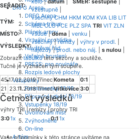
kolo
|
datum
|
SMĚR:
sestupně
|
SEŘADIT:
DRFG Arena
vzestupně
|
DRFG Arena
všechny
CHM
HKM
KOM
KVA
LIB
LIT
TÝM:
Schéma tribun
MBL
OLO
PCE
PLZ
SPA
TRI
VIT
ZLN
Plánek areny
MÍSTO:
všude
|
doma
|
venku
|
Virtuální prohlídka
všechny
|
remízy
|
výhry v prodl.
|
VÝSLEDKY:
Návštěvní řád
nájezdy
|
prodl. nebo náj.
|
s nulou
|
Veřejné bruslení
Zobrazit
tabulku
této sezóny a soutěže.
PRESS: pro novináře
Tučně je vyznačen tým soupeře.
Rozpis ledové plochy
45
17.02.2019
Třinec
Kometa
0:1
Vstupenky
Permanentky 18/19
21
23.11.2018
Třinec
Vítkovice
3:0
Četnost výsledků
Přípravná utkání 18/19
Vstupenky 18/19
výhry TRI |
remízy |
prohry TRI
Uvolňování míst
3:0
1x
0:1
1x
Zvýhodněné
On-line
A-tým
Vaše připomínky k této stránce uvítáme na