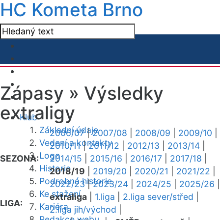
HC Kometa Brno
Zápasy »
Výsledky
extraligy
Klub
Základní údaje
2006/07
|
2007/08
|
2008/09
|
2009/10
|
Vedení a kontakty
2010/11
|
2011/12
|
2012/13
|
2013/14
|
Logo
SEZONA:
2014/15
|
2015/16
|
2016/17
|
2017/18
|
Historie
2018/19
|
2019/20
|
2020/21
|
2021/22
|
Podrobná historie
2022/23
|
2023/24
|
2024/25
|
2025/26
|
Ke stažení
extraliga
|
1.liga
|
2.liga sever/střed
|
LIGA:
Kariéra
2.liga jih/východ
|
Redakce webu