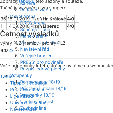
Zobrazit
tabulku
této sezóny a soutěže.
Kariéra
Tučně je vyznačen tým soupeře.
Redakce webu
DRFG Arena
36
18.01.2019
Plzeň
Hr. Králové
4:0
DRFG Arena
1
14.09.2018
Plzeň
Liberec
4:0
Schéma tribun
Četnost výsledků
Plánek areny
Virtuální prohlídka
výhry PLZ |
remízy |
prohry PLZ
Návštěvní řád
4:0
2x
Veřejné bruslení
PRESS: pro novináře
Vaše připomínky k této stránce uvítáme na webmaste
Rozpis ledové plochy
Vstupenky
Tweet
Permanentky 18/19
Tipsport extraliga
Přípravná utkání 18/19
Přípravná utkání
Vstupenky 18/19
Liga mistrů
Uvolňování míst
Univerzitní souboj
Zvýhodněné
Návštěvnost