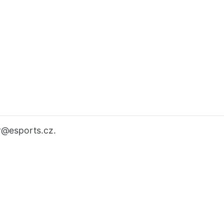
r
@esports.cz.