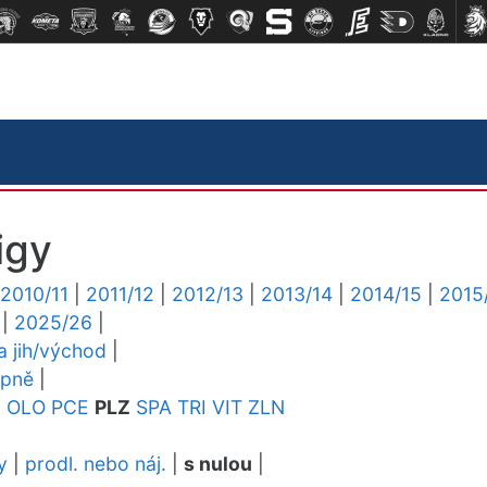
igy
2010/11
|
2011/12
|
2012/13
|
2013/14
|
2014/15
|
2015
|
2025/26
|
ga jih/východ
|
upně
|
L
OLO
PCE
PLZ
SPA
TRI
VIT
ZLN
y
|
prodl. nebo náj.
|
s nulou
|