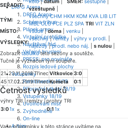
kolo
|
datum
|
SMĚR:
sestupně
|
SEŘADIT:
DRFG Arena
vzestupně
|
DRFG Arena
všechny
CHM
HKM
KOM
KVA
LIB
LIT
TÝM:
Schéma tribun
MBL
OLO
PCE
PLZ
SPA
TRI
VIT
ZLN
Plánek areny
MÍSTO:
všude
|
doma
|
venku
|
Virtuální prohlídka
všechny
|
remízy
|
výhry v prodl.
|
VÝSLEDKY:
Návštěvní řád
nájezdy
|
prodl. nebo náj.
|
s nulou
|
Veřejné bruslení
Zobrazit
tabulku
této sezóny a soutěže.
PRESS: pro novináře
Tučně je vyznačen tým soupeře.
Rozpis ledové plochy
21
23.11.2018
Třinec
Vítkovice
3:0
Vstupenky
Permanentky 18/19
45
17.02.2019
Třinec
Kometa
0:1
Četnost výsledků
Přípravná utkání 18/19
Vstupenky 18/19
výhry TRI |
remízy |
prohry TRI
Uvolňování míst
3:0
1x
0:1
1x
Zvýhodněné
On-line
A-tým
Vaše připomínky k této stránce uvítáme na