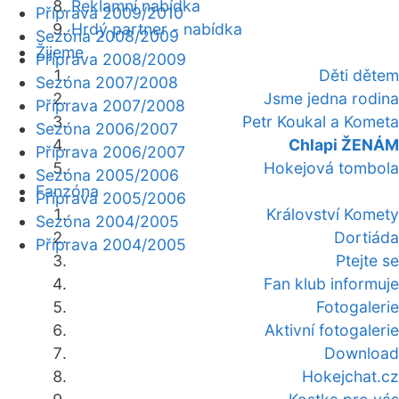
Reklamní nabídka
Příprava 2009/2010
Hrdý partner - nabídka
Sezóna 2008/2009
Žijeme
Příprava 2008/2009
Děti dětem
Sezóna 2007/2008
Jsme jedna rodina
Příprava 2007/2008
Petr Koukal a Kometa
Sezóna 2006/2007
Chlapi ŽENÁM
Příprava 2006/2007
Hokejová tombola
Sezóna 2005/2006
Fanzóna
Příprava 2005/2006
Království Komety
Sezóna 2004/2005
Dortiáda
Příprava 2004/2005
Ptejte se
Fan klub informuje
Fotogalerie
Aktivní fotogalerie
Download
Hokejchat.cz