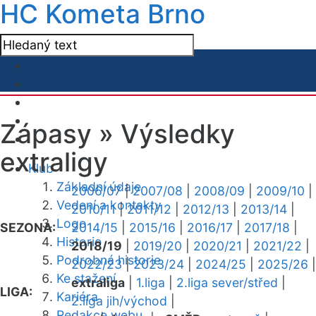
HC Kometa Brno
Zápasy »
Výsledky
extraligy
Klub
Základní údaje
2006/07
|
2007/08
|
2008/09
|
2009/10
|
Vedení a kontakty
2010/11
|
2011/12
|
2012/13
|
2013/14
|
Logo
SEZONA:
2014/15
|
2015/16
|
2016/17
|
2017/18
|
Historie
2018/19
|
2019/20
|
2020/21
|
2021/22
|
Podrobná historie
2022/23
|
2023/24
|
2024/25
|
2025/26
|
Ke stažení
extraliga
|
1.liga
|
2.liga sever/střed
|
LIGA:
Kariéra
2.liga jih/východ
|
Redakce webu