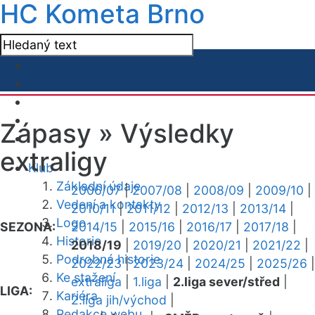
HC Kometa Brno
Zápasy »
Výsledky
extraligy
Klub
Základní údaje
2006/07
|
2007/08
|
2008/09
|
2009/10
|
Vedení a kontakty
2010/11
|
2011/12
|
2012/13
|
2013/14
|
Logo
SEZONA:
2014/15
|
2015/16
|
2016/17
|
2017/18
|
Historie
2018/19
|
2019/20
|
2020/21
|
2021/22
|
Podrobná historie
2022/23
|
2023/24
|
2024/25
|
2025/26
|
Ke stažení
extraliga
|
1.liga
|
2.liga sever/střed
|
LIGA:
Kariéra
2.liga jih/východ
|
Redakce webu