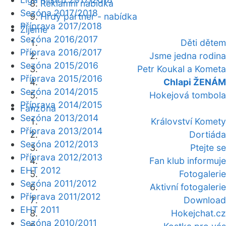
Reklamní nabídka
Sezóna 2017/2018
Hrdý partner - nabídka
Příprava 2017/2018
Žijeme
Sezóna 2016/2017
Děti dětem
Příprava 2016/2017
Jsme jedna rodina
Sezóna 2015/2016
Petr Koukal a Kometa
Příprava 2015/2016
Chlapi ŽENÁM
Sezóna 2014/2015
Hokejová tombola
Příprava 2014/2015
Fanzóna
Sezóna 2013/2014
Království Komety
Příprava 2013/2014
Dortiáda
Sezóna 2012/2013
Ptejte se
Příprava 2012/2013
Fan klub informuje
EHT 2012
Fotogalerie
Sezóna 2011/2012
Aktivní fotogalerie
Příprava 2011/2012
Download
EHT 2011
Hokejchat.cz
Sezóna 2010/2011