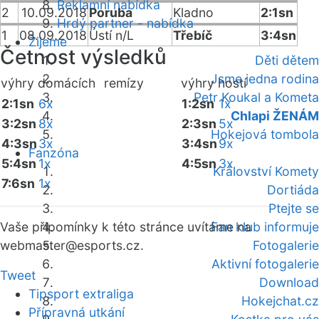
Reklamní nabídka
2
10.09.2018
Poruba
Kladno
2:1sn
Hrdý partner - nabídka
1
08.09.2018
Ústí n/L
Třebíč
3:4sn
Žijeme
Četnost výsledků
Děti dětem
Jsme jedna rodina
výhry domácích
remízy
výhry hostí
Petr Koukal a Kometa
2:1sn
6x
1:2sn
1x
Chlapi ŽENÁM
3:2sn
8x
2:3sn
5x
Hokejová tombola
4:3sn
3x
3:4sn
9x
Fanzóna
5:4sn
1x
4:5sn
3x
Království Komety
7:6sn
1x
Dortiáda
Ptejte se
Vaše připomínky k této stránce uvítáme na
Fan klub informuje
webmaster
@esports.cz.
Fotogalerie
Aktivní fotogalerie
Tweet
Download
Tipsport extraliga
Hokejchat.cz
Přípravná utkání