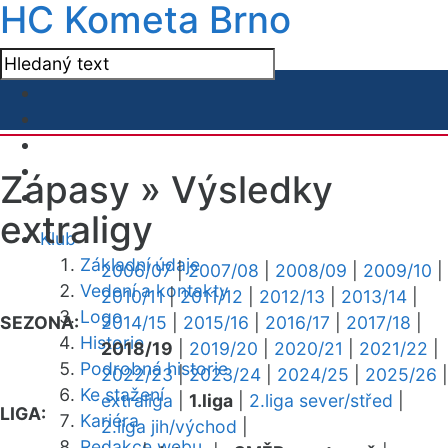
HC Kometa Brno
Zápasy »
Výsledky
extraligy
Klub
Základní údaje
2006/07
|
2007/08
|
2008/09
|
2009/10
|
Vedení a kontakty
2010/11
|
2011/12
|
2012/13
|
2013/14
|
Logo
SEZONA:
2014/15
|
2015/16
|
2016/17
|
2017/18
|
Historie
2018/19
|
2019/20
|
2020/21
|
2021/22
|
Podrobná historie
2022/23
|
2023/24
|
2024/25
|
2025/26
|
Ke stažení
extraliga
|
1.liga
|
2.liga sever/střed
|
LIGA:
Kariéra
2.liga jih/východ
|
Redakce webu