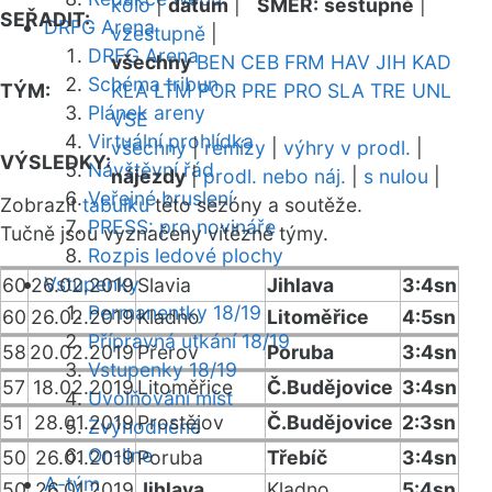
kolo
|
datum
|
SMĚR:
sestupně
|
SEŘADIT:
DRFG Arena
vzestupně
|
DRFG Arena
všechny
BEN
CEB
FRM
HAV
JIH
KAD
Schéma tribun
TÝM:
KLA
LTM
POR
PRE
PRO
SLA
TRE
UNL
Plánek areny
VSE
Virtuální prohlídka
všechny
|
remízy
|
výhry v prodl.
|
VÝSLEDKY:
Návštěvní řád
nájezdy
|
prodl. nebo náj.
|
s nulou
|
Veřejné bruslení
Zobrazit
tabulku
této sezóny a soutěže.
PRESS: pro novináře
Tučně jsou vyznačeny vítězné týmy.
Rozpis ledové plochy
Vstupenky
60
26.02.2019
Slavia
Jihlava
3:4sn
Permanentky 18/19
60
26.02.2019
Kladno
Litoměřice
4:5sn
Přípravná utkání 18/19
58
20.02.2019
Přerov
Poruba
3:4sn
Vstupenky 18/19
57
18.02.2019
Litoměřice
Č.Budějovice
3:4sn
Uvolňování míst
51
28.01.2019
Prostějov
Č.Budějovice
2:3sn
Zvýhodněné
On-line
50
26.01.2019
Poruba
Třebíč
3:4sn
A-tým
50
26.01.2019
Jihlava
Kladno
5:4sn