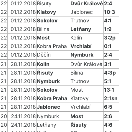
22
01.12.2018
Řisuty
Dvůr Králové
2:4
22
01.12.2018
Klatovy
Jablonec
10:3
22
01.12.2018
Sokolov
Trutnov
4:1
22
01.12.2018
Bílina
Letňany
1:9
22
01.12.2018
Most
Kolín
3:2p
22
01.12.2018
Kobra Praha
Vrchlabí
0:1
22
01.12.2018
Děčín
Nymburk
2:4
21
28.11.2018
Kolín
Dvůr Králové
3:1
21
28.11.2018
Řisuty
Bílina
4:3p
21
28.11.2018
Nymburk
Trutnov
5:1
21
28.11.2018
Sokolov
Most
13:1
21
28.11.2018
Kobra Praha
Klatovy
2:1sn
21
28.11.2018
Jablonec
Vrchlabí
6:5
20
24.11.2018
Nymburk
Most
2:6
20
24.11.2018
Letňany
Řisuty
4:6