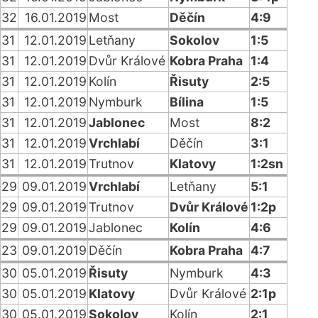
32
16.01.2019
Most
Děčín
4:9
31
12.01.2019
Letňany
Sokolov
1:5
31
12.01.2019
Dvůr Králové
Kobra Praha
1:4
31
12.01.2019
Kolín
Řisuty
2:5
31
12.01.2019
Nymburk
Bílina
1:5
31
12.01.2019
Jablonec
Most
8:2
31
12.01.2019
Vrchlabí
Děčín
3:1
31
12.01.2019
Trutnov
Klatovy
1:2sn
29
09.01.2019
Vrchlabí
Letňany
5:1
29
09.01.2019
Trutnov
Dvůr Králové
1:2p
29
09.01.2019
Jablonec
Kolín
4:6
23
09.01.2019
Děčín
Kobra Praha
4:7
30
05.01.2019
Řisuty
Nymburk
4:3
30
05.01.2019
Klatovy
Dvůr Králové
2:1p
30
05.01.2019
Sokolov
Kolín
2:1