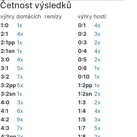
Četnost výsledků
výhry domácích
remízy
výhry hostí
1:0
1x
0:1
4x
2:1
4x
0:2
3x
2:1pp
1x
0:3
2x
2:1sn
1x
0:4
4x
3:0
4x
0:5
2x
3:1
5x
0:6
1x
3:2
7x
0:10
1x
3:2pp
5x
1:2pp
1x
3:2sn
1x
1:2sn
2x
4:0
3x
1:3
2x
4:1
6x
1:4
4x
4:2
9x
1:5
3x
4:3
7x
1:7
5x
4:3pp
2x
1:8
2x