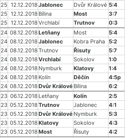
25
12.12.2018
Jablonec
Dvůr Králové
5:4
25
12.12.2018
Bílina
Most
3:7
25
12.12.2018
Vrchlabí
Trutnov
0:3
24
08.12.2018
Letňany
Most
5:4
24
08.12.2018
Jablonec
Kobra Praha
5:2
24
08.12.2018
Trutnov
Řisuty
5:7
24
08.12.2018
Vrchlabí
Sokolov
1:0
24
08.12.2018
Nymburk
Klatovy
1:4
24
08.12.2018
Kolín
Děčín
4:5p
24
08.12.2018
Dvůr Králové
Bílina
6:2
23
06.12.2018
Letňany
Kolín
2:5
23
05.12.2018
Trutnov
Jablonec
4:1
23
05.12.2018
Dvůr Králové
Nymburk
5:3
23
05.12.2018
Klatovy
Sokolov
4:3
23
05.12.2018
Most
Řisuty
4:2