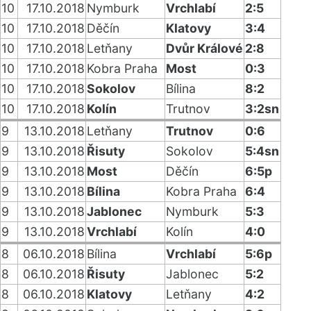
10
17.10.2018
Nymburk
Vrchlabí
2:5
10
17.10.2018
Děčín
Klatovy
3:4
10
17.10.2018
Letňany
Dvůr Králové
2:8
10
17.10.2018
Kobra Praha
Most
0:3
10
17.10.2018
Sokolov
Bílina
8:2
10
17.10.2018
Kolín
Trutnov
3:2sn
9
13.10.2018
Letňany
Trutnov
0:6
9
13.10.2018
Řisuty
Sokolov
5:4sn
9
13.10.2018
Most
Děčín
6:5p
9
13.10.2018
Bílina
Kobra Praha
6:4
9
13.10.2018
Jablonec
Nymburk
5:3
9
13.10.2018
Vrchlabí
Kolín
4:0
8
06.10.2018
Bílina
Vrchlabí
5:6p
8
06.10.2018
Řisuty
Jablonec
5:2
8
06.10.2018
Klatovy
Letňany
4:2