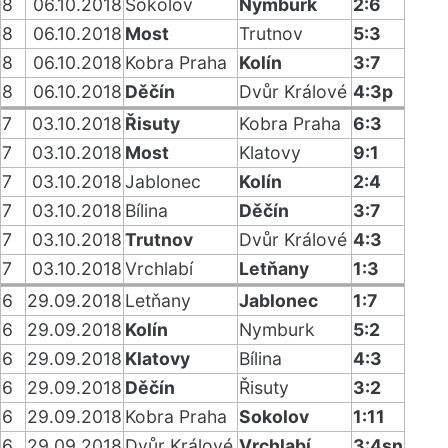
8
06.10.2018
Sokolov
Nymburk
2:6
8
06.10.2018
Most
Trutnov
5:3
8
06.10.2018
Kobra Praha
Kolín
3:7
8
06.10.2018
Děčín
Dvůr Králové
4:3p
7
03.10.2018
Řisuty
Kobra Praha
6:3
7
03.10.2018
Most
Klatovy
9:1
7
03.10.2018
Jablonec
Kolín
2:4
7
03.10.2018
Bílina
Děčín
3:7
7
03.10.2018
Trutnov
Dvůr Králové
4:3
7
03.10.2018
Vrchlabí
Letňany
1:3
6
29.09.2018
Letňany
Jablonec
1:7
6
29.09.2018
Kolín
Nymburk
5:2
6
29.09.2018
Klatovy
Bílina
4:3
6
29.09.2018
Děčín
Řisuty
3:2
6
29.09.2018
Kobra Praha
Sokolov
1:11
6
29.09.2018
Dvůr Králové
Vrchlabí
3:4sn