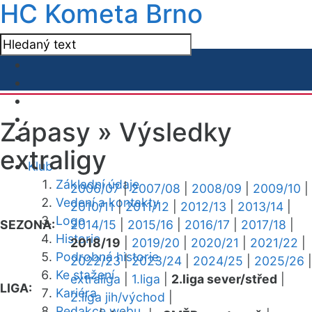
HC Kometa Brno
Zápasy »
Výsledky
extraligy
Klub
Základní údaje
2006/07
|
2007/08
|
2008/09
|
2009/10
|
Vedení a kontakty
2010/11
|
2011/12
|
2012/13
|
2013/14
|
Logo
SEZONA:
2014/15
|
2015/16
|
2016/17
|
2017/18
|
Historie
2018/19
|
2019/20
|
2020/21
|
2021/22
|
Podrobná historie
2022/23
|
2023/24
|
2024/25
|
2025/26
|
Ke stažení
extraliga
|
1.liga
|
2.liga sever/střed
|
LIGA:
Kariéra
2.liga jih/východ
|
Redakce webu