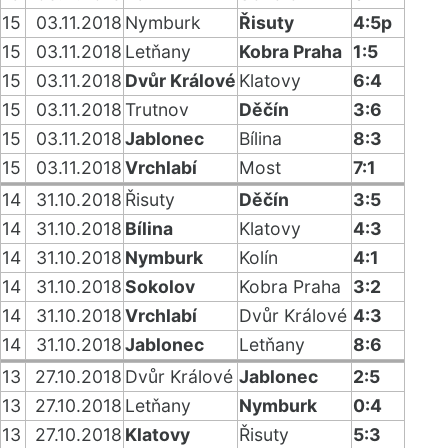
15
03.11.2018
Nymburk
Řisuty
4:5p
15
03.11.2018
Letňany
Kobra Praha
1:5
15
03.11.2018
Dvůr Králové
Klatovy
6:4
15
03.11.2018
Trutnov
Děčín
3:6
15
03.11.2018
Jablonec
Bílina
8:3
15
03.11.2018
Vrchlabí
Most
7:1
14
31.10.2018
Řisuty
Děčín
3:5
14
31.10.2018
Bílina
Klatovy
4:3
14
31.10.2018
Nymburk
Kolín
4:1
14
31.10.2018
Sokolov
Kobra Praha
3:2
14
31.10.2018
Vrchlabí
Dvůr Králové
4:3
14
31.10.2018
Jablonec
Letňany
8:6
13
27.10.2018
Dvůr Králové
Jablonec
2:5
13
27.10.2018
Letňany
Nymburk
0:4
13
27.10.2018
Klatovy
Řisuty
5:3