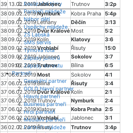
Realizační týmy
39
13.02.2019
Jablonec
Trutnov
3:2p
Partneři mládeže
38
09.02.2019
Nymburk
Kobra Praha
5:4p
Nábor dětí
38
09.02.2019
Letňany
Děčín
3:13
Úspěchy mládeže
38
09.02.2019
Dvůr Králové
Most
5:2
ZŠ Labská
38
09.02.2019
Kolín
Klatovy
3:6
SMS servis
38
09.02.2019
Vrchlabí
Řisuty
15:0
Týmová fota
38
09.02.2019
Jablonec
Sokolov
3:7
Zápasy juniorů
38
09.02.2019
Trutnov
Bílina
6:5
Zápasy dorostu
Partneři
37
06.02.2019
Most
Sokolov
4:1
Generální partner
37
06.02.2019
Bílina
Řisuty
3:4
GOLD hlavní partner
37
06.02.2019
Dvůr Králové
Kolín
2:1
Hlavní partneři
37
06.02.2019
Trutnov
Nymburk
2:4
Business partneři
37
06.02.2019
Klatovy
Kobra Praha
2:5
Hrdí partneři
37
06.02.2019
Vrchlabí
Jablonec
3:1
Mediální partneři
36
02.02.2019
Partneři mládeže
Řisuty
Trutnov
3:4p