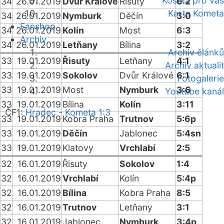
Kostka pro vás
34
26.01.2019
Dvůr Králové
Řisuty
6:2
Karta Kometa
34
26.01.2019
Nymburk
Děčín
3:0
Fanshop
34
26.01.2019
Kolín
Most
6:3
Archiv
34
26.01.2019
Letňany
Bílina
3:2
Archiv článků
33
19.01.2019
Řisuty
Letňany
4:1
Archiv aktualit
33
19.01.2019
Sokolov
Dvůr Králové
6:1
Fotogalerie
33
19.01.2019
Most
Nymburk
3:6
Youtube kanál
33
19.01.2019
Bílina
Kolín
3:11
ČF1:
Hradec - Kometa 1:3
33
19.01.2019
Kobra Praha
Trutnov
5:6p
33
19.01.2019
Děčín
Jablonec
5:4sn
33
19.01.2019
Klatovy
Vrchlabí
2:5
32
16.01.2019
Řisuty
Sokolov
1:4
32
16.01.2019
Vrchlabí
Kolín
5:4p
32
16.01.2019
Bílina
Kobra Praha
8:5
32
16.01.2019
Trutnov
Letňany
3:1
32
16.01.2019
Jablonec
Nymburk
3:4p