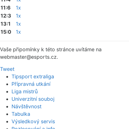
11:6
1x
12:3
1x
13:1
1x
15:0
1x
Vaše připomínky k této stránce uvítáme na
webmaster
@esports.cz.
Tweet
Tipsport extraliga
Přípravná utkání
Liga mistrů
Univerzitní souboj
Návštěvnost
Tabulka
Výsledkový servis
Rozlosování a info