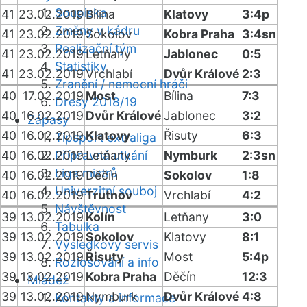
Soupiska
41
23.02.2019
Bílina
Klatovy
3:4p
Změny v kádru
41
23.02.2019
Sokolov
Kobra Praha
3:4sn
Realizační tým
41
23.02.2019
Letňany
Jablonec
0:5
Statistiky
41
23.02.2019
Vrchlabí
Dvůr Králové
2:3
Zranění / nemocní hráči
40
17.02.2019
Most
Bílina
7:3
Dresy 2018/19
40
16.02.2019
Dvůr Králové
Jablonec
3:2
Zápasy
40
16.02.2019
Klatovy
Řisuty
6:3
Tipsport extraliga
40
16.02.2019
Přípravná utkání
Letňany
Nymburk
2:3sn
Liga mistrů
40
16.02.2019
Děčín
Sokolov
1:8
Univerzitní souboj
40
16.02.2019
Trutnov
Vrchlabí
4:2
Návštěvnost
39
13.02.2019
Kolín
Letňany
3:0
Tabulka
39
13.02.2019
Sokolov
Klatovy
8:1
Výsledkový servis
39
13.02.2019
Řisuty
Most
5:4p
Rozlosování a info
39
13.02.2019
Kobra Praha
Děčín
12:3
Mládež
39
13.02.2019
Nymburk
Dvůr Králové
4:8
Kontakty a informace