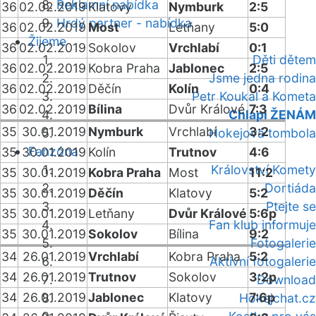
Reklamní nabídka
36
02.02.2019
Klatovy
Nymburk
2:5
Hrdý partner - nabídka
36
02.02.2019
Most
Letňany
5:0
Žijeme
36
02.02.2019
Sokolov
Vrchlabí
0:1
Děti dětem
36
02.02.2019
Kobra Praha
Jablonec
2:5
Jsme jedna rodina
36
02.02.2019
Děčín
Kolín
0:4
Petr Koukal a Kometa
36
02.02.2019
Bílina
Dvůr Králové
7:3
Chlapi ŽENÁM
35
30.01.2019
Nymburk
Vrchlabí
3:2
Hokejová tombola
Fanzóna
35
30.01.2019
Kolín
Trutnov
4:6
Království Komety
35
30.01.2019
Kobra Praha
Most
11:2
Dortiáda
35
30.01.2019
Děčín
Klatovy
5:2
Ptejte se
35
30.01.2019
Letňany
Dvůr Králové
5:6p
Fan klub informuje
35
30.01.2019
Sokolov
Bílina
9:2
Fotogalerie
34
26.01.2019
Vrchlabí
Kobra Praha
5:2
Aktivní fotogalerie
34
26.01.2019
Trutnov
Sokolov
3:2p
Download
34
26.01.2019
Jablonec
Klatovy
7:6p
Hokejchat.cz