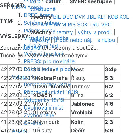
kolo
|
datum
|
SMĚR:
sestupně
|
SEŘADIT:
DRFG Arena
vzestupně
|
DRFG Arena
všechny
BIL
DEC
DVK
JBL
KLT
KOB
KOL
TÝM:
Schéma tribun
LET
MOL
NYM
RIS
SOK
TRU
VRC
Plánek areny
všechny
|
remízy
|
výhry v prodl.
|
VÝSLEDKY:
Virtuální prohlídka
nájezdy
|
prodl. nebo náj.
|
s nulou
|
Návštěvní řád
Zobrazit
tabulku
této sezóny a soutěže.
Veřejné bruslení
Tučně jsou vyznačeny vítězné týmy.
PRESS: pro novináře
Rozpis ledové plochy
42
27.02.2019
Klatovy
Most
3:4p
Vstupenky
42
27.02.2019
Kobra Praha
Řisuty
5:3
Permanentky 18/19
42
27.02.2019
Dvůr Králové
Trutnov
6:2
Přípravná utkání 18/19
42
27.02.2019
Děčín
Bílina
6:2
Vstupenky 18/19
42
27.02.2019
Kolín
Jablonec
4:6
Uvolňování míst
42
26.02.2019
Letňany
Vrchlabí
2:4
Zvýhodněné
41
23.02.2019
Nymburk
Kolín
2:3
On-line
41
23.02.2019
Řisuty
Děčín
5:6
A-tým