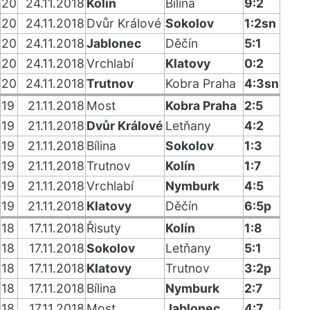
20
24.11.2018
Kolín
Bílina
9:2
20
24.11.2018
Dvůr Králové
Sokolov
1:2sn
20
24.11.2018
Jablonec
Děčín
5:1
20
24.11.2018
Vrchlabí
Klatovy
0:2
20
24.11.2018
Trutnov
Kobra Praha
4:3sn
19
21.11.2018
Most
Kobra Praha
2:5
19
21.11.2018
Dvůr Králové
Letňany
4:2
19
21.11.2018
Bílina
Sokolov
1:3
19
21.11.2018
Trutnov
Kolín
1:7
19
21.11.2018
Vrchlabí
Nymburk
4:5
19
21.11.2018
Klatovy
Děčín
6:5p
18
17.11.2018
Řisuty
Kolín
1:8
18
17.11.2018
Sokolov
Letňany
5:1
18
17.11.2018
Klatovy
Trutnov
3:2p
18
17.11.2018
Bílina
Nymburk
2:7
18
17.11.2018
Most
Jablonec
4:7