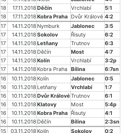
18
17.11.2018
Děčín
Vrchlabí
5:1
18
17.11.2018
Kobra Praha
Dvůr Králové
4:2
17
14.11.2018
Nymburk
Jablonec
3:5
17
14.11.2018
Sokolov
Řisuty
6:2
17
14.11.2018
Letňany
Trutnov
6:3
17
14.11.2018
Děčín
Most
4:7
17
14.11.2018
Kolín
Vrchlabí
3:2p
17
14.11.2018
Kobra Praha
Bílina
6:7sn
16
10.11.2018
Kolín
Jablonec
0:5
16
10.11.2018
Letňany
Vrchlabí
1:7
16
10.11.2018
Dvůr Králové
Trutnov
6:1
16
10.11.2018
Klatovy
Most
5:4p
16
10.11.2018
Kobra Praha
Řisuty
4:1
16
10.11.2018
Děčín
Bílina
2:3sn
15
03.11.2018
Kolín
Sokolov
0:2