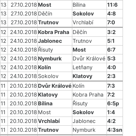
13
27.10.2018
Most
Bílina
11:6
13
27.10.2018
Děčín
Sokolov
4:8
13
27.10.2018
Trutnov
Vrchlabí
7:0
12
24.10.2018
Kobra Praha
Děčín
3:2
12
24.10.2018
Jablonec
Trutnov
5:1
12
24.10.2018
Řisuty
Most
6:7
12
24.10.2018
Nymburk
Dvůr Králové
5:3
12
24.10.2018
Kolín
Letňany
4:0
12
24.10.2018
Sokolov
Klatovy
2:3
11
20.10.2018
Dvůr Králové
Kolín
7:3
11
20.10.2018
Klatovy
Kobra Praha
7:2
11
20.10.2018
Bílina
Řisuty
6:5p
11
20.10.2018
Most
Sokolov
1:4
11
20.10.2018
Vrchlabí
Jablonec
4:2
11
20.10.2018
Trutnov
Nymburk
4:3sn