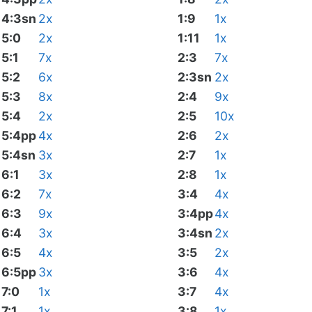
4:3sn
2x
1:9
1x
5:0
2x
1:11
1x
5:1
7x
2:3
7x
5:2
6x
2:3sn
2x
5:3
8x
2:4
9x
5:4
2x
2:5
10x
5:4pp
4x
2:6
2x
5:4sn
3x
2:7
1x
6:1
3x
2:8
1x
6:2
7x
3:4
4x
6:3
9x
3:4pp
4x
6:4
3x
3:4sn
2x
6:5
4x
3:5
2x
6:5pp
3x
3:6
4x
7:0
1x
3:7
4x
7:1
1x
3:8
1x