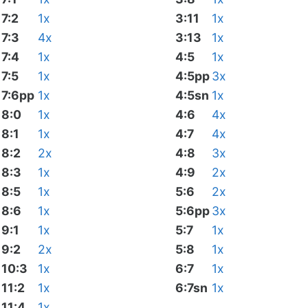
7:2
1x
3:11
1x
7:3
4x
3:13
1x
7:4
1x
4:5
1x
7:5
1x
4:5pp
3x
7:6pp
1x
4:5sn
1x
8:0
1x
4:6
4x
8:1
1x
4:7
4x
8:2
2x
4:8
3x
8:3
1x
4:9
2x
8:5
1x
5:6
2x
8:6
1x
5:6pp
3x
9:1
1x
5:7
1x
9:2
2x
5:8
1x
10:3
1x
6:7
1x
11:2
1x
6:7sn
1x
11:4
1x