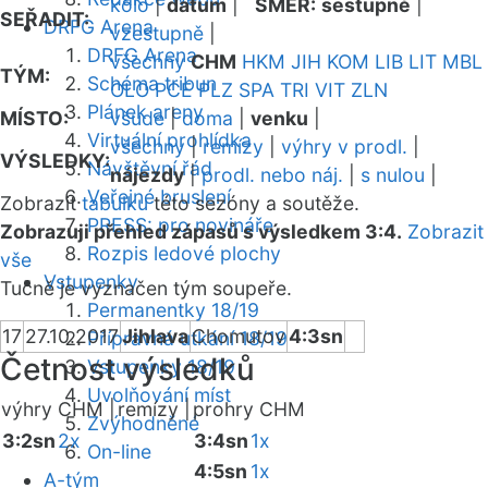
kolo
|
datum
|
SMĚR:
sestupně
|
SEŘADIT:
DRFG Arena
vzestupně
|
DRFG Arena
všechny
CHM
HKM
JIH
KOM
LIB
LIT
MBL
TÝM:
Schéma tribun
OLO
PCE
PLZ
SPA
TRI
VIT
ZLN
Plánek areny
MÍSTO:
všude
|
doma
|
venku
|
Virtuální prohlídka
všechny
|
remízy
|
výhry v prodl.
|
VÝSLEDKY:
Návštěvní řád
nájezdy
|
prodl. nebo náj.
|
s nulou
|
Veřejné bruslení
Zobrazit
tabulku
této sezóny a soutěže.
PRESS: pro novináře
Zobrazuji přehled zápasů s výsledkem 3:4.
Zobrazit
Rozpis ledové plochy
vše
Vstupenky
Tučně je vyznačen tým soupeře.
Permanentky 18/19
17
27.10.2017
Jihlava
Chomutov
4:3sn
Přípravná utkání 18/19
Četnost výsledků
Vstupenky 18/19
Uvolňování míst
výhry CHM |
remízy |
prohry CHM
Zvýhodněné
3:2sn
2x
3:4sn
1x
On-line
4:5sn
1x
A-tým