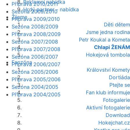
Reklamní nabídka
Příprava 2010/2011
Hrdý partner - nabídka
Sezóna 2009/2010
Žijeme
Příprava 2009/2010
Děti dětem
Sezóna 2008/2009
Jsme jedna rodina
Příprava 2008/2009
Petr Koukal a Kometa
Sezóna 2007/2008
Chlapi ŽENÁM
Příprava 2007/2008
Hokejová tombola
Sezóna 2006/2007
Fanzóna
Příprava 2006/2007
Království Komety
Sezóna 2005/2006
Dortiáda
Příprava 2005/2006
Ptejte se
Sezóna 2004/2005
Fan klub informuje
Příprava 2004/2005
Fotogalerie
Aktivní fotogalerie
Download
Hokejchat.cz