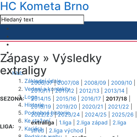
HC Kometa Brno
Zápasy »
Výsledky
extraligy
Klub
Základní údaje
2006/07
|
2007/08
|
2008/09
|
2009/10
|
Vedení a kontakty
2010/11
|
2011/12
|
2012/13
|
2013/14
|
Logo
SEZONA:
2014/15
|
2015/16
|
2016/17
|
2017/18
|
Historie
2018/19
|
2019/20
|
2020/21
|
2021/22
|
Podrobná historie
2022/23
|
2023/24
|
2024/25
|
2025/26
|
Ke stažení
extraliga
|
1.liga
|
2.liga západ
|
2.liga
LIGA:
Kariéra
střed
|
2.liga východ
|
Redakce webu