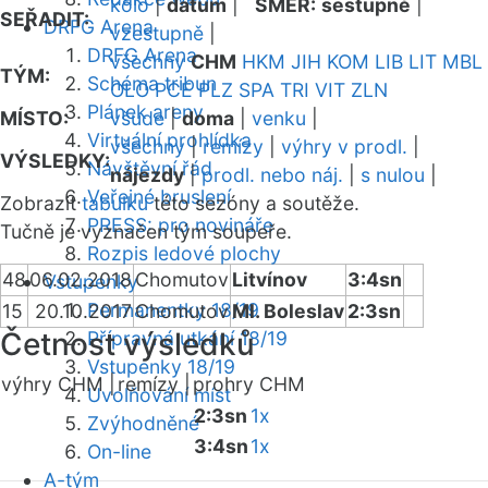
kolo
|
datum
|
SMĚR:
sestupně
|
SEŘADIT:
DRFG Arena
vzestupně
|
DRFG Arena
všechny
CHM
HKM
JIH
KOM
LIB
LIT
MBL
TÝM:
Schéma tribun
OLO
PCE
PLZ
SPA
TRI
VIT
ZLN
Plánek areny
MÍSTO:
všude
|
doma
|
venku
|
Virtuální prohlídka
všechny
|
remízy
|
výhry v prodl.
|
VÝSLEDKY:
Návštěvní řád
nájezdy
|
prodl. nebo náj.
|
s nulou
|
Veřejné bruslení
Zobrazit
tabulku
této sezóny a soutěže.
PRESS: pro novináře
Tučně je vyznačen tým soupeře.
Rozpis ledové plochy
48
06.02.2018
Chomutov
Litvínov
3:4sn
Vstupenky
Permanentky 18/19
15
20.10.2017
Chomutov
Ml. Boleslav
2:3sn
Četnost výsledků
Přípravná utkání 18/19
Vstupenky 18/19
výhry CHM |
remízy |
prohry CHM
Uvolňování míst
2:3sn
1x
Zvýhodněné
3:4sn
1x
On-line
A-tým