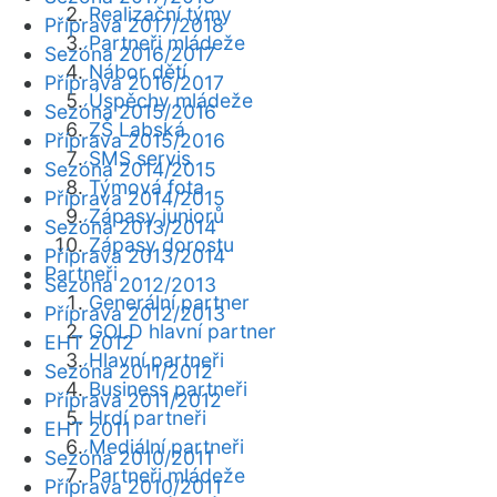
Realizační týmy
Příprava 2017/2018
Partneři mládeže
Sezóna 2016/2017
Nábor dětí
Příprava 2016/2017
Úspěchy mládeže
Sezóna 2015/2016
ZŠ Labská
Příprava 2015/2016
SMS servis
Sezóna 2014/2015
Týmová fota
Příprava 2014/2015
Zápasy juniorů
Sezóna 2013/2014
Zápasy dorostu
Příprava 2013/2014
Partneři
Sezóna 2012/2013
Generální partner
Příprava 2012/2013
GOLD hlavní partner
EHT 2012
Hlavní partneři
Sezóna 2011/2012
Business partneři
Příprava 2011/2012
Hrdí partneři
EHT 2011
Mediální partneři
Sezóna 2010/2011
Partneři mládeže
Příprava 2010/2011