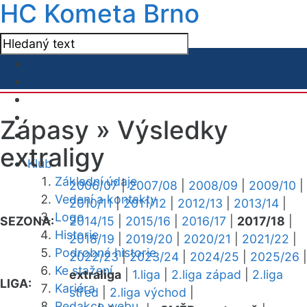
HC Kometa Brno
Zápasy »
Výsledky
extraligy
Klub
Základní údaje
2006/07
|
2007/08
|
2008/09
|
2009/10
|
Vedení a kontakty
2010/11
|
2011/12
|
2012/13
|
2013/14
|
Logo
SEZONA:
2014/15
|
2015/16
|
2016/17
|
2017/18
|
Historie
2018/19
|
2019/20
|
2020/21
|
2021/22
|
Podrobná historie
2022/23
|
2023/24
|
2024/25
|
2025/26
|
Ke stažení
extraliga
|
1.liga
|
2.liga západ
|
2.liga
LIGA:
Kariéra
střed
|
2.liga východ
|
Redakce webu