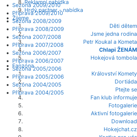
Reklamní nabídka
Sezóna 2009/2010
Hrdý partner - nabídka
Příprava 2009/2010
Žijeme
Sezóna 2008/2009
Děti dětem
Příprava 2008/2009
Jsme jedna rodina
Sezóna 2007/2008
Petr Koukal a Kometa
Příprava 2007/2008
Chlapi ŽENÁM
Sezóna 2006/2007
Hokejová tombola
Příprava 2006/2007
Fanzóna
Sezóna 2005/2006
Království Komety
Příprava 2005/2006
Dortiáda
Sezóna 2004/2005
Ptejte se
Příprava 2004/2005
Fan klub informuje
Fotogalerie
Aktivní fotogalerie
Download
Hokejchat.cz