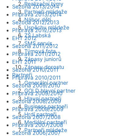
Realizační týmy
Sezóna 2013/2014
Partneři mládeže
Příprava 2013/2014
Nábor dětí
Sezóna 2012/2013
Úspěchy mládeže
Příprava 2012/2013
ZŠ Labská
EHT 2012
SMS servis
Sezóna 2011/2012
Týmová fota
Příprava 2011/2012
Zápasy juniorů
EHT 2011
Zápasy dorostu
Sezóna 2010/2011
Partneři
Příprava 2010/2011
Generální partner
Sezóna 2009/2010
GOLD hlavní partner
Příprava 2009/2010
Hlavní partneři
Sezóna 2008/2009
Business partneři
Příprava 2008/2009
Hrdí partneři
Sezóna 2007/2008
Mediální partneři
Příprava 2007/2008
Partneři mládeže
Sezóna 2006/2007