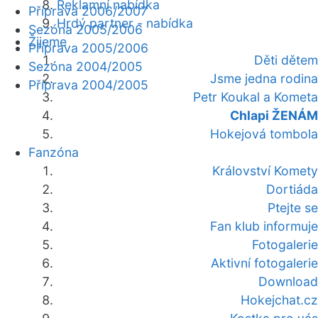
Reklamní nabídka
Příprava 2006/2007
Hrdý partner - nabídka
Sezóna 2005/2006
Žijeme
Příprava 2005/2006
Děti dětem
Sezóna 2004/2005
Jsme jedna rodina
Příprava 2004/2005
Petr Koukal a Kometa
Chlapi ŽENÁM
Hokejová tombola
Fanzóna
Království Komety
Dortiáda
Ptejte se
Fan klub informuje
Fotogalerie
Aktivní fotogalerie
Download
Hokejchat.cz