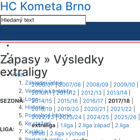
HC Kometa Brno
Zápasy »
Výsledky
extraligy
Klub
Základní údaje
2006/07
|
2007/08
|
2008/09
|
2009/10
|
Vedení a kontakty
2010/11
|
2011/12
|
2012/13
|
2013/14
|
Logo
SEZONA:
2014/15
|
2015/16
|
2016/17
|
2017/18
|
Historie
2018/19
|
2019/20
|
2020/21
|
2021/22
|
Podrobná historie
2022/23
|
2023/24
|
2024/25
|
2025/26
|
Ke stažení
extraliga
|
1.liga
|
2.liga západ
|
2.liga
LIGA:
Kariéra
střed
|
2.liga východ
|
Redakce webu