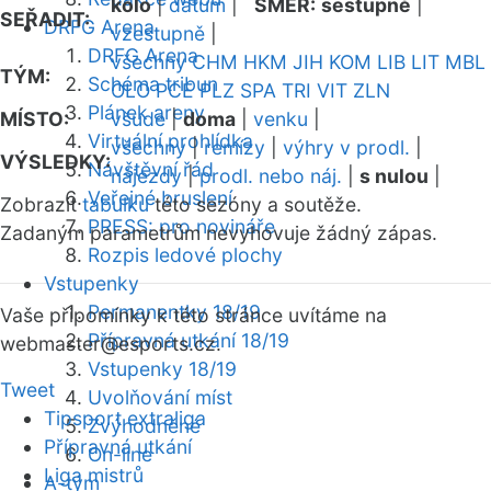
kolo
|
datum
|
SMĚR:
sestupně
|
SEŘADIT:
DRFG Arena
vzestupně
|
DRFG Arena
všechny
CHM
HKM
JIH
KOM
LIB
LIT
MBL
TÝM:
Schéma tribun
OLO
PCE
PLZ
SPA
TRI
VIT
ZLN
Plánek areny
MÍSTO:
všude
|
doma
|
venku
|
Virtuální prohlídka
všechny
|
remízy
|
výhry v prodl.
|
VÝSLEDKY:
Návštěvní řád
nájezdy
|
prodl. nebo náj.
|
s nulou
|
Veřejné bruslení
Zobrazit
tabulku
této sezóny a soutěže.
PRESS: pro novináře
Zadaným parametrům nevyhovuje žádný zápas.
Rozpis ledové plochy
Vstupenky
Permanentky 18/19
Vaše připomínky k této stránce uvítáme na
Přípravná utkání 18/19
webmaster
@esports.cz.
Vstupenky 18/19
Tweet
Uvolňování míst
Tipsport extraliga
Zvýhodněné
Přípravná utkání
On-line
Liga mistrů
A-tým