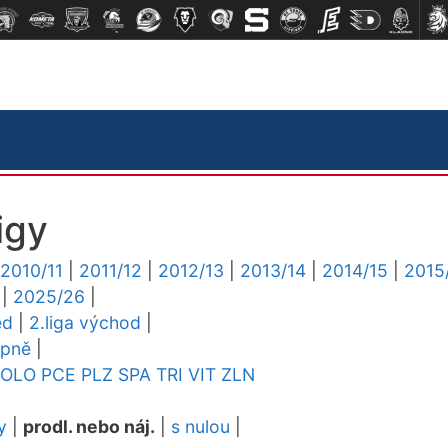
igy
2010/11
|
2011/12
|
2012/13
|
2013/14
|
2014/15
|
2015
|
2025/26
|
ed
|
2.liga východ
|
upně
|
OLO
PCE
PLZ
SPA
TRI
VIT
ZLN
y
|
prodl. nebo náj.
|
s nulou
|