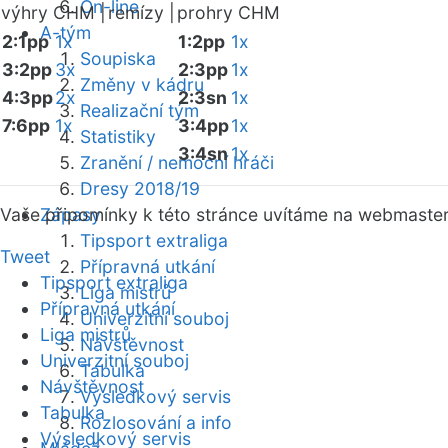
On-line
výhry CHM |
remízy |
prohry CHM
A-tým
2:1pp
1x
1:2pp
1x
Soupiska
3:2pp
3x
2:3pp
1x
Změny v kádru
4:3pp
2x
2:3sn
1x
Realizační tým
7:6pp
1x
3:4pp
1x
Statistiky
3:4sn
1x
Zranění / nemocní hráči
Dresy 2018/19
Vaše připomínky k této stránce uvítáme na webmaste
Zápasy
Tipsport extraliga
Tweet
Přípravná utkání
Tipsport extraliga
Liga mistrů
Přípravná utkání
Univerzitní souboj
Liga mistrů
Návštěvnost
Univerzitní souboj
Tabulka
Návštěvnost
Výsledkový servis
Tabulka
Rozlosování a info
Výsledkový servis