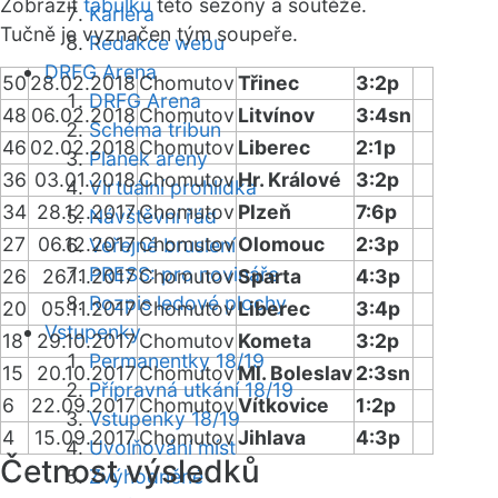
Zobrazit
tabulku
této sezóny a soutěže.
Kariéra
Tučně je vyznačen tým soupeře.
Redakce webu
DRFG Arena
50
28.02.2018
Chomutov
Třinec
3:2p
DRFG Arena
48
06.02.2018
Chomutov
Litvínov
3:4sn
Schéma tribun
46
02.02.2018
Chomutov
Liberec
2:1p
Plánek areny
36
03.01.2018
Chomutov
Hr. Králové
3:2p
Virtuální prohlídka
34
28.12.2017
Chomutov
Plzeň
7:6p
Návštěvní řád
27
06.12.2017
Chomutov
Olomouc
2:3p
Veřejné bruslení
PRESS: pro novináře
26
26.11.2017
Chomutov
Sparta
4:3p
Rozpis ledové plochy
20
05.11.2017
Chomutov
Liberec
3:4p
Vstupenky
18
29.10.2017
Chomutov
Kometa
3:2p
Permanentky 18/19
15
20.10.2017
Chomutov
Ml. Boleslav
2:3sn
Přípravná utkání 18/19
6
22.09.2017
Chomutov
Vítkovice
1:2p
Vstupenky 18/19
4
15.09.2017
Chomutov
Jihlava
4:3p
Uvolňování míst
Četnost výsledků
Zvýhodněné