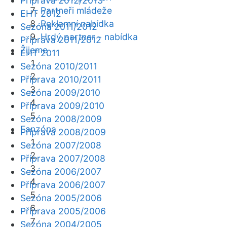
Příprava 2012/2013
Partneři mládeže
EHT 2012
Reklamní nabídka
Sezóna 2011/2012
Hrdý partner - nabídka
Příprava 2011/2012
Žijeme
EHT 2011
Sezóna 2010/2011
Příprava 2010/2011
Sezóna 2009/2010
Příprava 2009/2010
Sezóna 2008/2009
Fanzóna
Příprava 2008/2009
Sezóna 2007/2008
Příprava 2007/2008
Sezóna 2006/2007
Příprava 2006/2007
Sezóna 2005/2006
Příprava 2005/2006
Sezóna 2004/2005