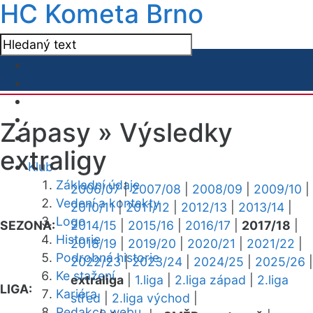
HC Kometa Brno
Zápasy »
Výsledky
extraligy
Klub
Základní údaje
2006/07
|
2007/08
|
2008/09
|
2009/10
|
Vedení a kontakty
2010/11
|
2011/12
|
2012/13
|
2013/14
|
Logo
SEZONA:
2014/15
|
2015/16
|
2016/17
|
2017/18
|
Historie
2018/19
|
2019/20
|
2020/21
|
2021/22
|
Podrobná historie
2022/23
|
2023/24
|
2024/25
|
2025/26
|
Ke stažení
extraliga
|
1.liga
|
2.liga západ
|
2.liga
LIGA:
Kariéra
střed
|
2.liga východ
|
Redakce webu