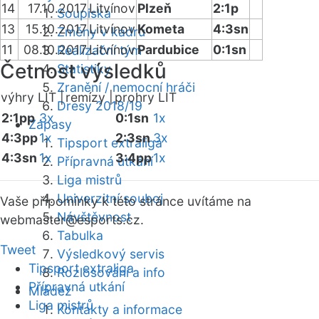
14
17.10.2017
Litvínov
Plzeň
2:1p
Soupiska
13
15.10.2017
Litvínov
Kometa
4:3sn
Změny v kádru
11
08.10.2017
Litvínov
Pardubice
0:1sn
Realizační tým
Četnost výsledků
Statistiky
Zranění / nemocní hráči
výhry LIT |
remízy |
prohry LIT
Dresy 2018/19
2:1pp
3x
0:1sn
1x
Zápasy
4:3pp
1x
2:3sn
3x
Tipsport extraliga
4:3sn
1x
3:4pp
1x
Přípravná utkání
Liga mistrů
Univerzitní souboj
Vaše připomínky k této stránce uvítáme na
Návštěvnost
webmaster
@esports.cz.
Tabulka
Tweet
Výsledkový servis
Tipsport extraliga
Rozlosování a info
Přípravná utkání
Mládež
Liga mistrů
Kontakty a informace