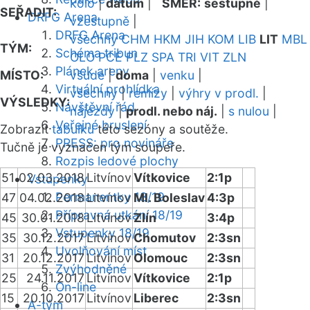
kolo
|
datum
|
SMĚR:
sestupně
|
SEŘADIT:
DRFG Arena
vzestupně
|
DRFG Arena
všechny
CHM
HKM
JIH
KOM
LIB
LIT
MBL
TÝM:
Schéma tribun
OLO
PCE
PLZ
SPA
TRI
VIT
ZLN
Plánek areny
MÍSTO:
všude
|
doma
|
venku
|
Virtuální prohlídka
všechny
|
remízy
|
výhry v prodl.
|
VÝSLEDKY:
Návštěvní řád
nájezdy
|
prodl. nebo náj.
|
s nulou
|
Veřejné bruslení
Zobrazit
tabulku
této sezóny a soutěže.
PRESS: pro novináře
Tučně je vyznačen tým soupeře.
Rozpis ledové plochy
51
02.03.2018
Litvínov
Vítkovice
2:1p
Vstupenky
Permanentky 18/19
47
04.02.2018
Litvínov
Ml. Boleslav
4:3p
Přípravná utkání 18/19
45
30.01.2018
Litvínov
Zlín
3:4p
Vstupenky 18/19
35
30.12.2017
Litvínov
Chomutov
2:3sn
Uvolňování míst
31
20.12.2017
Litvínov
Olomouc
2:3sn
Zvýhodněné
25
24.11.2017
Litvínov
Vítkovice
2:1p
On-line
15
20.10.2017
Litvínov
Liberec
2:3sn
A-tým