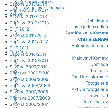
Reklamní nabídka
Sezóna 2013/2014
Hrdý partner - nabídka
Příprava 2013/2014
Žijeme
Sezóna 2012/2013
Děti dětem
Příprava 2012/2013
Jsme jedna rodina
EHT 2012
Petr Koukal a Kometa
Sezóna 2011/2012
Chlapi ŽENÁM
Příprava 2011/2012
Hokejová tombola
EHT 2011
Fanzóna
Sezóna 2010/2011
Království Komety
Příprava 2010/2011
Dortiáda
Sezóna 2009/2010
Ptejte se
Příprava 2009/2010
Fan klub informuje
Sezóna 2008/2009
Fotogalerie
Příprava 2008/2009
Aktivní fotogalerie
Sezóna 2007/2008
Download
Příprava 2007/2008
Hokejchat.cz
Sezóna 2006/2007