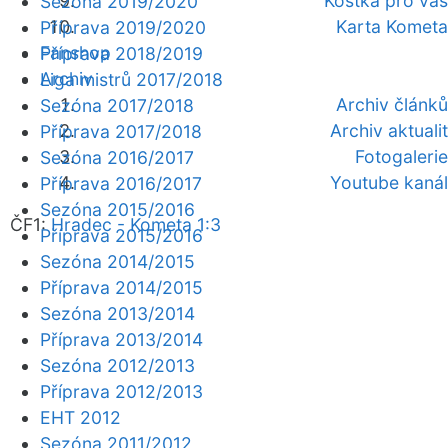
Kostka pro vás
Sezóna 2019/2020
Karta Kometa
Příprava 2019/2020
Fanshop
Příprava 2018/2019
Archiv
Liga mistrů 2017/2018
Archiv článků
Sezóna 2017/2018
Archiv aktualit
Příprava 2017/2018
Fotogalerie
Sezóna 2016/2017
Youtube kanál
Příprava 2016/2017
Sezóna 2015/2016
ČF1:
Hradec - Kometa 1:3
Příprava 2015/2016
Sezóna 2014/2015
Příprava 2014/2015
Sezóna 2013/2014
Příprava 2013/2014
Sezóna 2012/2013
Příprava 2012/2013
EHT 2012
Sezóna 2011/2012