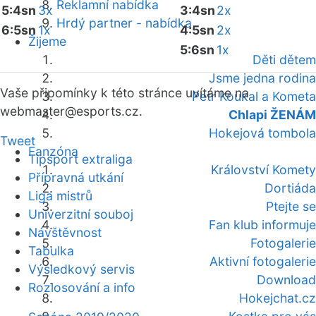
Reklamní nabídka
5:4sn
3x
3:4sn
2x
Hrdý partner - nabídka
6:5sn
1x
4:5sn
2x
Žijeme
5:6sn
1x
Děti dětem
Jsme jedna rodina
Vaše připomínky k této stránce uvítáme na
Petr Koukal a Kometa
webmaster
@esports.cz.
Chlapi ŽENÁM
Hokejová tombola
Tweet
Fanzóna
Tipsport extraliga
Království Komety
Přípravná utkání
Dortiáda
Liga mistrů
Ptejte se
Univerzitní souboj
Fan klub informuje
Návštěvnost
Fotogalerie
Tabulka
Aktivní fotogalerie
Výsledkový servis
Download
Rozlosování a info
Hokejchat.cz