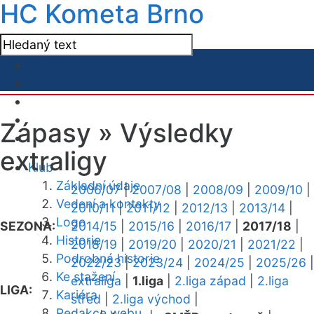
HC Kometa Brno
Zápasy »
Výsledky
extraligy
Klub
Základní údaje
2006/07
|
2007/08
|
2008/09
|
2009/10
|
Vedení a kontakty
2010/11
|
2011/12
|
2012/13
|
2013/14
|
Logo
SEZONA:
2014/15
|
2015/16
|
2016/17
|
2017/18
|
Historie
2018/19
|
2019/20
|
2020/21
|
2021/22
|
Podrobná historie
2022/23
|
2023/24
|
2024/25
|
2025/26
|
Ke stažení
extraliga
|
1.liga
|
2.liga západ
|
2.liga
LIGA:
Kariéra
střed
|
2.liga východ
|
Redakce webu