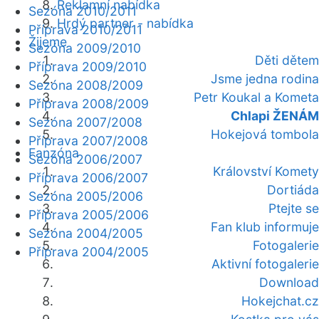
Reklamní nabídka
Sezóna 2010/2011
Hrdý partner - nabídka
Příprava 2010/2011
Žijeme
Sezóna 2009/2010
Děti dětem
Příprava 2009/2010
Jsme jedna rodina
Sezóna 2008/2009
Petr Koukal a Kometa
Příprava 2008/2009
Chlapi ŽENÁM
Sezóna 2007/2008
Hokejová tombola
Příprava 2007/2008
Fanzóna
Sezóna 2006/2007
Království Komety
Příprava 2006/2007
Dortiáda
Sezóna 2005/2006
Ptejte se
Příprava 2005/2006
Fan klub informuje
Sezóna 2004/2005
Fotogalerie
Příprava 2004/2005
Aktivní fotogalerie
Download
Hokejchat.cz