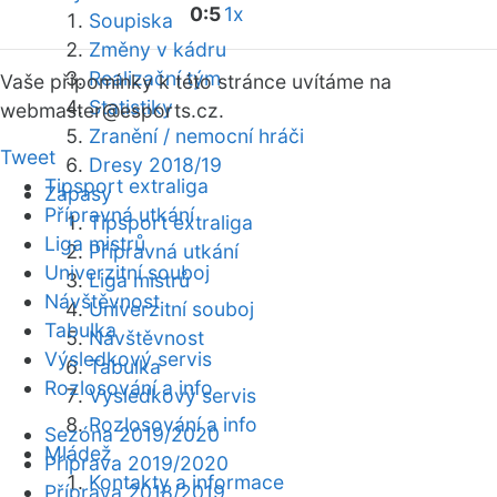
0:5
1x
Soupiska
Změny v kádru
Realizační tým
Vaše připomínky k této stránce uvítáme na
Statistiky
webmaster
@esports.cz.
Zranění / nemocní hráči
Tweet
Dresy 2018/19
Tipsport extraliga
Zápasy
Přípravná utkání
Tipsport extraliga
Liga mistrů
Přípravná utkání
Univerzitní souboj
Liga mistrů
Návštěvnost
Univerzitní souboj
Tabulka
Návštěvnost
Výsledkový servis
Tabulka
Rozlosování a info
Výsledkový servis
Rozlosování a info
Sezóna 2019/2020
Mládež
Příprava 2019/2020
Kontakty a informace
Příprava 2018/2019