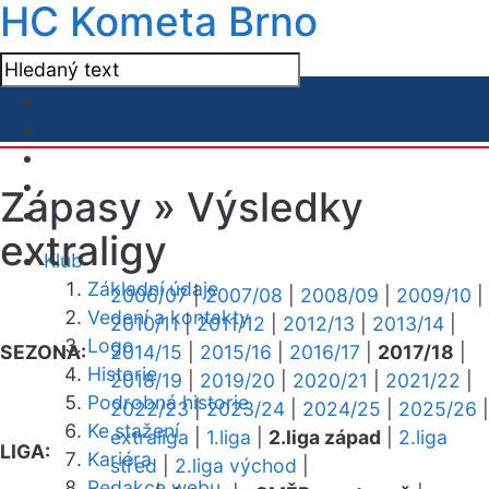
HC Kometa Brno
Zápasy »
Výsledky
extraligy
Klub
Základní údaje
2006/07
|
2007/08
|
2008/09
|
2009/10
|
Vedení a kontakty
2010/11
|
2011/12
|
2012/13
|
2013/14
|
Logo
SEZONA:
2014/15
|
2015/16
|
2016/17
|
2017/18
|
Historie
2018/19
|
2019/20
|
2020/21
|
2021/22
|
Podrobná historie
2022/23
|
2023/24
|
2024/25
|
2025/26
|
Ke stažení
extraliga
|
1.liga
|
2.liga západ
|
2.liga
LIGA:
Kariéra
střed
|
2.liga východ
|
Redakce webu