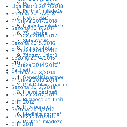
Realizační týmy
Liga mistrů 2017/2018
Partneři mládeže
Sezóna 2017/2018
Nábor dětí
Příprava 2017/2018
Úspěchy mládeže
Sezóna 2016/2017
ZŠ Labská
Příprava 2016/2017
SMS servis
Sezóna 2015/2016
Týmová fota
Příprava 2015/2016
Zápasy juniorů
Sezóna 2014/2015
Zápasy dorostu
Příprava 2014/2015
Partneři
Sezóna 2013/2014
Generální partner
Příprava 2013/2014
GOLD hlavní partner
Sezóna 2012/2013
Hlavní partneři
Příprava 2012/2013
Business partneři
EHT 2012
Hrdí partneři
Sezóna 2011/2012
Mediální partneři
Příprava 2011/2012
Partneři mládeže
EHT 2011