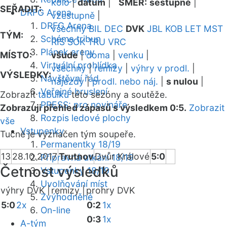
kolo
|
datum
|
SMĚR:
sestupně
|
SEŘADIT:
DRFG Arena
vzestupně
|
DRFG Arena
všechny
BIL
DEC
DVK
JBL
KOB
LET
MST
TÝM:
Schéma tribun
RIS
SOK
TRU
VRC
Plánek areny
MÍSTO:
všude
|
doma
|
venku
|
Virtuální prohlídka
všechny
|
remízy
|
výhry v prodl.
|
VÝSLEDKY:
Návštěvní řád
nájezdy
|
prodl. nebo náj.
|
s nulou
|
Veřejné bruslení
Zobrazit
tabulku
této sezóny a soutěže.
PRESS: pro novináře
Zobrazuji přehled zápasů s výsledkem 0:5.
Zobrazit
Rozpis ledové plochy
vše
Vstupenky
Tučně je vyznačen tým soupeře.
Permanentky 18/19
13
28.10.2017
Trutnov
Dvůr Králové
5:0
Přípravná utkání 18/19
Četnost výsledků
Vstupenky 18/19
Uvolňování míst
výhry DVK |
remízy |
prohry DVK
Zvýhodněné
5:0
2x
0:2
1x
On-line
0:3
1x
A-tým