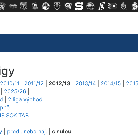
igy
2010/11
|
2011/12
|
2012/13
|
2013/14
|
2014/15
|
2015
|
2025/26
|
ed
|
2.liga východ
|
upně
|
IS
SOK
TAB
y
|
prodl. nebo náj.
|
s nulou
|