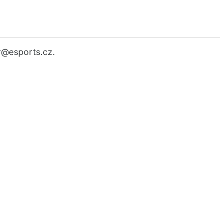
r
@esports.cz.