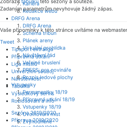
Zobrazit
tabulku
této sezóny a soutěže.
Kariéra
Zadaným parametrům nevyhovuje žádný zápas.
Redakce webu
DRFG Arena
DRFG Arena
Vaše připomínky k této stránce uvítáme na webmaste
Schéma tribun
Plánek areny
Tweet
Virtuální prohlídka
Tipsport extraliga
Návštěvní řád
Přípravná utkání
Veřejné bruslení
Liga mistrů
PRESS: pro novináře
Univerzitní souboj
Rozpis ledové plochy
Návštěvnost
Vstupenky
Tabulka
Permanentky 18/19
Výsledkový servis
Přípravná utkání 18/19
Rozlosování a info
Vstupenky 18/19
Sezóna 2019/2020
Uvolňování míst
Příprava 2019/2020
Zvýhodněné