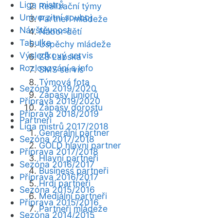
Liga mistrů
Realizační týmy
Univerzitní souboj
Partneři mládeže
Návštěvnost
Nábor dětí
Tabulka
Úspěchy mládeže
Výsledkový servis
ZŠ Labská
Rozlosování a info
SMS servis
Týmová fota
Sezóna 2019/2020
Zápasy juniorů
Příprava 2019/2020
Zápasy dorostu
Příprava 2018/2019
Partneři
Liga mistrů 2017/2018
Generální partner
Sezóna 2017/2018
GOLD hlavní partner
Příprava 2017/2018
Hlavní partneři
Sezóna 2016/2017
Business partneři
Příprava 2016/2017
Hrdí partneři
Sezóna 2015/2016
Mediální partneři
Příprava 2015/2016
Partneři mládeže
Sezóna 2014/2015