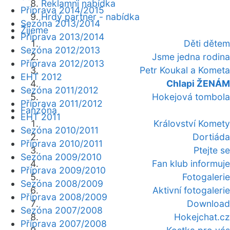
Reklamní nabídka
Příprava 2014/2015
Hrdý partner - nabídka
Sezóna 2013/2014
Žijeme
Příprava 2013/2014
Děti dětem
Sezóna 2012/2013
Jsme jedna rodina
Příprava 2012/2013
Petr Koukal a Kometa
EHT 2012
Chlapi ŽENÁM
Sezóna 2011/2012
Hokejová tombola
Příprava 2011/2012
Fanzóna
EHT 2011
Království Komety
Sezóna 2010/2011
Dortiáda
Příprava 2010/2011
Ptejte se
Sezóna 2009/2010
Fan klub informuje
Příprava 2009/2010
Fotogalerie
Sezóna 2008/2009
Aktivní fotogalerie
Příprava 2008/2009
Download
Sezóna 2007/2008
Hokejchat.cz
Příprava 2007/2008