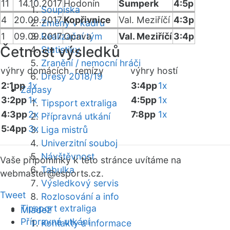
11
14.10.2017
Hodonín
Šumperk
4:5p
Soupiska
4
20.09.2017
Kopřivnice
Val. Meziříčí
4:3p
Změny v kádru
1
09.09.2017
Realizační tým
Opava
Val. Meziříčí
3:4p
Četnost výsledků
Statistiky
Zranění / nemocní hráči
výhry domácích
remízy
výhry hostí
Dresy 2018/19
2:1pp
1x
3:4pp
1x
Zápasy
3:2pp
1x
4:5pp
1x
Tipsport extraliga
4:3pp
2x
7:8pp
1x
Přípravná utkání
5:4pp
3x
Liga mistrů
Univerzitní souboj
Návštěvnost
Vaše připomínky k této stránce uvítáme na
Tabulka
webmaster
@esports.cz.
Výsledkový servis
Tweet
Rozlosování a info
Tipsport extraliga
Mládež
Přípravná utkání
Kontakty a informace