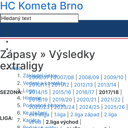
HC Kometa Brno
Zápasy »
Výsledky
extraligy
Klub
Základní údaje
2006/07
|
2007/08
|
2008/09
|
2009/10
|
Vedení a kontakty
2010/11
|
2011/12
|
2012/13
|
2013/14
|
Logo
SEZONA:
2014/15
|
2015/16
|
2016/17
|
2017/18
|
Historie
2018/19
|
2019/20
|
2020/21
|
2021/22
|
Podrobná historie
2022/23
|
2023/24
|
2024/25
|
2025/26
|
Ke stažení
extraliga
|
1.liga
|
2.liga západ
|
2.liga
LIGA:
Kariéra
střed
|
2.liga východ
|
Redakce webu