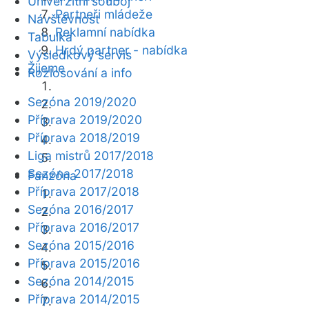
Univerzitní souboj
Partneři mládeže
Návštěvnost
Reklamní nabídka
Tabulka
Hrdý partner - nabídka
Výsledkový servis
Žijeme
Rozlosování a info
Sezóna 2019/2020
Příprava 2019/2020
Příprava 2018/2019
Liga mistrů 2017/2018
Sezóna 2017/2018
Fanzóna
Příprava 2017/2018
Sezóna 2016/2017
Příprava 2016/2017
Sezóna 2015/2016
Příprava 2015/2016
Sezóna 2014/2015
Příprava 2014/2015