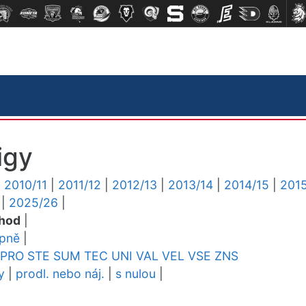
igy
|
2010/11
|
2011/12
|
2012/13
|
2013/14
|
2014/15
|
2015
|
2025/26
|
chod
|
upně
|
PRO
STE
SUM
TEC
UNI
VAL
VEL
VSE
ZNS
y
|
prodl. nebo náj.
|
s nulou
|