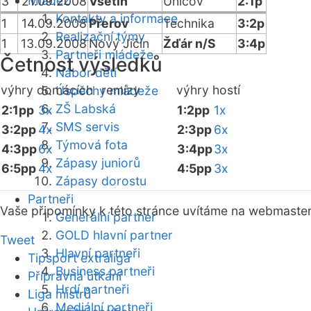
Mládež
3
21.09.2008
Vsetín
Uničov
2:1p
Kontakty a informace
1
14.09.2008
Přerov
Technika
3:2p
Realizační týmy
1
13.09.2008
Nový Jičín
Žďár n/S
3:4p
Partneři mládeže
Četnost výsledků
Nábor dětí
výhry domácích
remízy
výhry hostí
Úspěchy mládeže
ZŠ Labská
2:1pp
3x
1:2pp
1x
SMS servis
3:2pp
4x
2:3pp
6x
Týmová fota
4:3pp
6x
3:4pp
3x
Zápasy juniorů
6:5pp
4x
4:5pp
3x
Zápasy dorostu
Partneři
Vaše připomínky k této stránce uvítáme na webmaste
Generální partner
GOLD hlavní partner
Tweet
Hlavní partneři
Tipsport extraliga
Business partneři
Přípravná utkání
Hrdí partneři
Liga mistrů
Mediální partneři