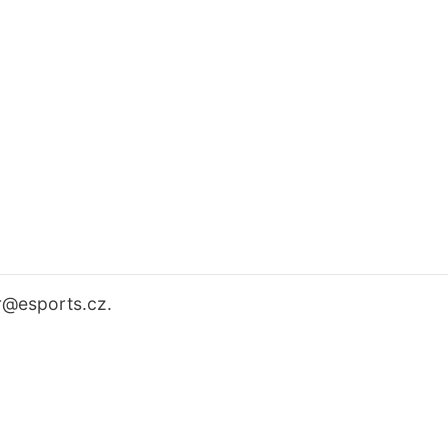
r
@esports.cz.