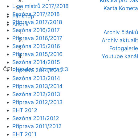
Kostka pro vás
Liga mistrů 2017/2018
Karta Kometa
Sezóna 2017/2018
Fanshop
Příprava 2017/2018
Archiv
Sezóna 2016/2017
Archiv článků
Příprava 2016/2017
Archiv aktualit
Sezóna 2015/2016
Fotogalerie
Příprava 2015/2016
Youtube kanál
Sezóna 2014/2015
ČF1:
Hradec - Kometa 1:3
Příprava 2014/2015
Sezóna 2013/2014
Příprava 2013/2014
Sezóna 2012/2013
Příprava 2012/2013
EHT 2012
Sezóna 2011/2012
Příprava 2011/2012
EHT 2011