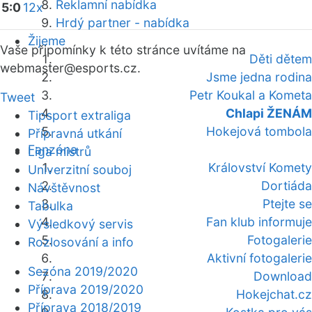
Reklamní nabídka
5:0
12x
Hrdý partner - nabídka
Žijeme
Vaše připomínky k této stránce uvítáme na
Děti dětem
webmaster
@esports.cz.
Jsme jedna rodina
Petr Koukal a Kometa
Tweet
Chlapi ŽENÁM
Tipsport extraliga
Hokejová tombola
Přípravná utkání
Fanzóna
Liga mistrů
Království Komety
Univerzitní souboj
Dortiáda
Návštěvnost
Ptejte se
Tabulka
Fan klub informuje
Výsledkový servis
Fotogalerie
Rozlosování a info
Aktivní fotogalerie
Sezóna 2019/2020
Download
Příprava 2019/2020
Hokejchat.cz
Příprava 2018/2019