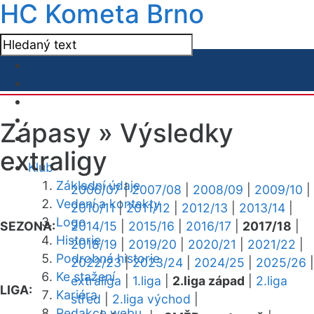
HC Kometa Brno
Zápasy »
Výsledky
extraligy
Klub
Základní údaje
2006/07
|
2007/08
|
2008/09
|
2009/10
|
Vedení a kontakty
2010/11
|
2011/12
|
2012/13
|
2013/14
|
Logo
SEZONA:
2014/15
|
2015/16
|
2016/17
|
2017/18
|
Historie
2018/19
|
2019/20
|
2020/21
|
2021/22
|
Podrobná historie
2022/23
|
2023/24
|
2024/25
|
2025/26
|
Ke stažení
extraliga
|
1.liga
|
2.liga západ
|
2.liga
LIGA:
Kariéra
střed
|
2.liga východ
|
Redakce webu