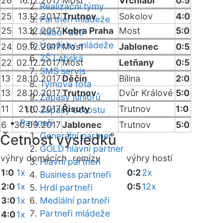
26
16.12.2017
Most
Vrchlabí
0:5
Realizační týmy
25
13.12.2017
Trutnov
Sokolov
4:0
Partneři mládeže
25
13.12.2017
Kobra Praha
Most
5:0
Nábor dětí
Úspěchy mládeže
24
09.12.2017
Most
Jablonec
0:5
ZŠ Labská
22
02.12.2017
Most
Letňany
0:5
SMS servis
13
28.10.2017
Děčín
Bílina
2:0
Týmová fota
13
28.10.2017
Trutnov
Dvůr Králové
5:0
Zápasy juniorů
11
21.10.2017
Řisuty
Trutnov
1:0
Zápasy dorostu
Partneři
6
30.09.2017
Jablonec
Trutnov
5:0
Generální partner
Četnost výsledků
GOLD hlavní partner
výhry domácích
remízy
výhry hostí
Hlavní partneři
1:0
1x
0:2
2x
Business partneři
2:0
1x
0:5
12x
Hrdí partneři
3:0
1x
Mediální partneři
Partneři mládeže
4:0
1x