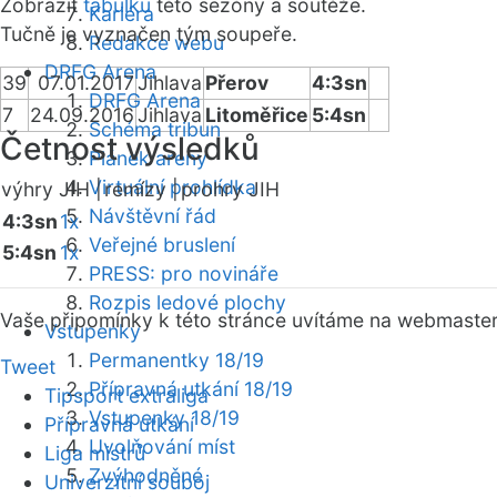
Zobrazit
tabulku
této sezóny a soutěže.
Kariéra
Tučně je vyznačen tým soupeře.
Redakce webu
DRFG Arena
39
07.01.2017
Jihlava
Přerov
4:3sn
DRFG Arena
7
24.09.2016
Jihlava
Litoměřice
5:4sn
Schéma tribun
Četnost výsledků
Plánek areny
Virtuální prohlídka
výhry JIH |
remízy |
prohry JIH
Návštěvní řád
4:3sn
1x
Veřejné bruslení
5:4sn
1x
PRESS: pro novináře
Rozpis ledové plochy
Vaše připomínky k této stránce uvítáme na webmaste
Vstupenky
Permanentky 18/19
Tweet
Přípravná utkání 18/19
Tipsport extraliga
Vstupenky 18/19
Přípravná utkání
Uvolňování míst
Liga mistrů
Zvýhodněné
Univerzitní souboj