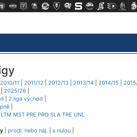
igy
2010/11
|
2011/12
|
2012/13
|
2013/14
|
2014/15
|
2015
|
2025/26
|
ed
|
2.liga východ
|
upně
|
LTM
MST
PRE
PRO
SLA
TRE
UNL
dy
|
prodl. nebo náj.
|
s nulou
|