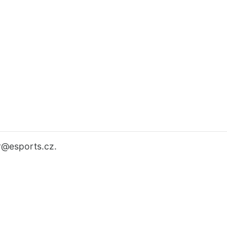
r
@esports.cz.