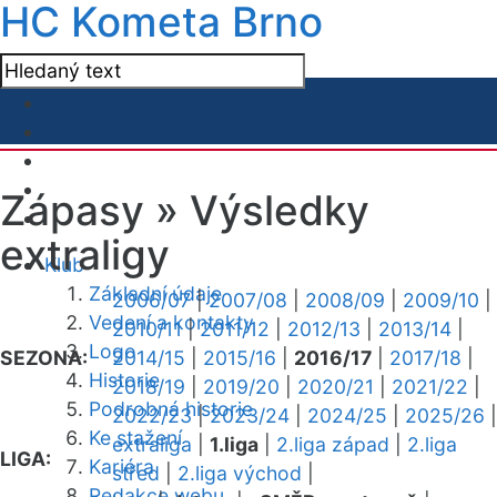
HC Kometa Brno
Zápasy »
Výsledky
extraligy
Klub
Základní údaje
2006/07
|
2007/08
|
2008/09
|
2009/10
|
Vedení a kontakty
2010/11
|
2011/12
|
2012/13
|
2013/14
|
Logo
SEZONA:
2014/15
|
2015/16
|
2016/17
|
2017/18
|
Historie
2018/19
|
2019/20
|
2020/21
|
2021/22
|
Podrobná historie
2022/23
|
2023/24
|
2024/25
|
2025/26
|
Ke stažení
extraliga
|
1.liga
|
2.liga západ
|
2.liga
LIGA:
Kariéra
střed
|
2.liga východ
|
Redakce webu