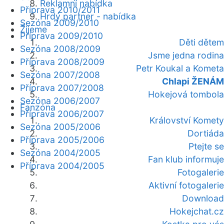
Reklamní nabídka
Příprava 2010/2011
Hrdý partner - nabídka
Sezóna 2009/2010
Žijeme
Příprava 2009/2010
Děti dětem
Sezóna 2008/2009
Jsme jedna rodina
Příprava 2008/2009
Petr Koukal a Kometa
Sezóna 2007/2008
Chlapi ŽENÁM
Příprava 2007/2008
Hokejová tombola
Sezóna 2006/2007
Fanzóna
Příprava 2006/2007
Království Komety
Sezóna 2005/2006
Dortiáda
Příprava 2005/2006
Ptejte se
Sezóna 2004/2005
Fan klub informuje
Příprava 2004/2005
Fotogalerie
Aktivní fotogalerie
Download
Hokejchat.cz