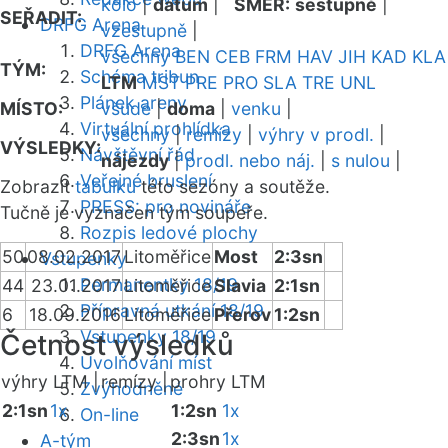
kolo
|
datum
|
SMĚR:
sestupně
|
SEŘADIT:
DRFG Arena
vzestupně
|
DRFG Arena
všechny
BEN
CEB
FRM
HAV
JIH
KAD
KLA
TÝM:
Schéma tribun
LTM
MST
PRE
PRO
SLA
TRE
UNL
Plánek areny
MÍSTO:
všude
|
doma
|
venku
|
Virtuální prohlídka
všechny
|
remízy
|
výhry v prodl.
|
VÝSLEDKY:
Návštěvní řád
nájezdy
|
prodl. nebo náj.
|
s nulou
|
Veřejné bruslení
Zobrazit
tabulku
této sezóny a soutěže.
PRESS: pro novináře
Tučně je vyznačen tým soupeře.
Rozpis ledové plochy
50
08.02.2017
Litoměřice
Most
2:3sn
Vstupenky
Permanentky 18/19
44
23.01.2017
Litoměřice
Slavia
2:1sn
Přípravná utkání 18/19
6
18.09.2016
Litoměřice
Přerov
1:2sn
Vstupenky 18/19
Četnost výsledků
Uvolňování míst
výhry LTM |
remízy |
prohry LTM
Zvýhodněné
2:1sn
1x
1:2sn
1x
On-line
2:3sn
1x
A-tým