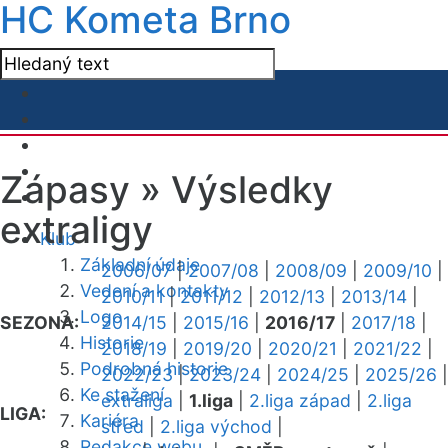
HC Kometa Brno
Zápasy »
Výsledky
extraligy
Klub
Základní údaje
2006/07
|
2007/08
|
2008/09
|
2009/10
|
Vedení a kontakty
2010/11
|
2011/12
|
2012/13
|
2013/14
|
Logo
SEZONA:
2014/15
|
2015/16
|
2016/17
|
2017/18
|
Historie
2018/19
|
2019/20
|
2020/21
|
2021/22
|
Podrobná historie
2022/23
|
2023/24
|
2024/25
|
2025/26
|
Ke stažení
extraliga
|
1.liga
|
2.liga západ
|
2.liga
LIGA:
Kariéra
střed
|
2.liga východ
|
Redakce webu