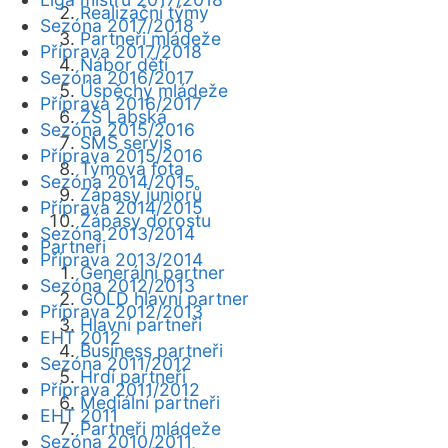
Realizační týmy
Sezóna 2017/2018
Partneři mládeže
Příprava 2017/2018
Nábor dětí
Sezóna 2016/2017
Úspěchy mládeže
Příprava 2016/2017
ZŠ Labská
Sezóna 2015/2016
SMS servis
Příprava 2015/2016
Týmová fota
Sezóna 2014/2015
Zápasy juniorů
Příprava 2014/2015
Zápasy dorostu
Sezóna 2013/2014
Partneři
Příprava 2013/2014
Generální partner
Sezóna 2012/2013
GOLD hlavní partner
Příprava 2012/2013
Hlavní partneři
EHT 2012
Business partneři
Sezóna 2011/2012
Hrdí partneři
Příprava 2011/2012
Mediální partneři
EHT 2011
Partneři mládeže
Sezóna 2010/2011