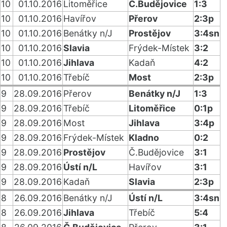
10
01.10.2016
Litoměřice
Č.Budějovice
1:3
10
01.10.2016
Havířov
Přerov
2:3p
10
01.10.2016
Benátky n/J
Prostějov
3:4sn
10
01.10.2016
Slavia
Frýdek-Místek
3:2
10
01.10.2016
Jihlava
Kadaň
4:2
10
01.10.2016
Třebíč
Most
2:3p
9
28.09.2016
Přerov
Benátky n/J
1:3
9
28.09.2016
Třebíč
Litoměřice
0:1p
9
28.09.2016
Most
Jihlava
3:4p
9
28.09.2016
Frýdek-Místek
Kladno
0:2
9
28.09.2016
Prostějov
Č.Budějovice
3:1
9
28.09.2016
Ústí n/L
Havířov
3:1
9
28.09.2016
Kadaň
Slavia
2:3p
8
26.09.2016
Benátky n/J
Ústí n/L
3:4sn
8
26.09.2016
Jihlava
Třebíč
5:4