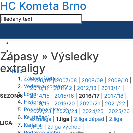
HC Kometa Brno
Zápasy »
Výsledky
extraligy
Klub
Základní údaje
2006/07
|
2007/08
|
2008/09
|
2009/10
|
Vedení a kontakty
2010/11
|
2011/12
|
2012/13
|
2013/14
|
Logo
SEZONA:
2014/15
|
2015/16
|
2016/17
|
2017/18
|
Historie
2018/19
|
2019/20
|
2020/21
|
2021/22
|
Podrobná historie
2022/23
|
2023/24
|
2024/25
|
2025/26
|
Ke stažení
extraliga
|
1.liga
|
2.liga západ
|
2.liga
LIGA:
Kariéra
střed
|
2.liga východ
|
Redakce webu