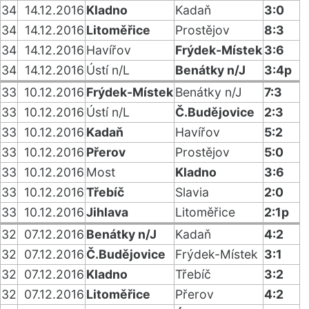
34
14.12.2016
Kladno
Kadaň
3:0
34
14.12.2016
Litoměřice
Prostějov
8:3
34
14.12.2016
Havířov
Frýdek-Místek
3:6
34
14.12.2016
Ústí n/L
Benátky n/J
3:4p
33
10.12.2016
Frýdek-Místek
Benátky n/J
7:3
33
10.12.2016
Ústí n/L
Č.Budějovice
2:3
33
10.12.2016
Kadaň
Havířov
5:2
33
10.12.2016
Přerov
Prostějov
5:0
33
10.12.2016
Most
Kladno
3:6
33
10.12.2016
Třebíč
Slavia
2:0
33
10.12.2016
Jihlava
Litoměřice
2:1p
32
07.12.2016
Benátky n/J
Kadaň
4:2
32
07.12.2016
Č.Budějovice
Frýdek-Místek
3:1
32
07.12.2016
Kladno
Třebíč
3:2
32
07.12.2016
Litoměřice
Přerov
4:2