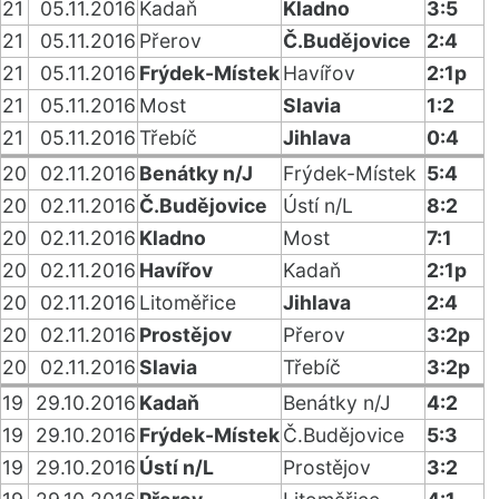
21
05.11.2016
Kadaň
Kladno
3:5
21
05.11.2016
Přerov
Č.Budějovice
2:4
21
05.11.2016
Frýdek-Místek
Havířov
2:1p
21
05.11.2016
Most
Slavia
1:2
21
05.11.2016
Třebíč
Jihlava
0:4
20
02.11.2016
Benátky n/J
Frýdek-Místek
5:4
20
02.11.2016
Č.Budějovice
Ústí n/L
8:2
20
02.11.2016
Kladno
Most
7:1
20
02.11.2016
Havířov
Kadaň
2:1p
20
02.11.2016
Litoměřice
Jihlava
2:4
20
02.11.2016
Prostějov
Přerov
3:2p
20
02.11.2016
Slavia
Třebíč
3:2p
19
29.10.2016
Kadaň
Benátky n/J
4:2
19
29.10.2016
Frýdek-Místek
Č.Budějovice
5:3
19
29.10.2016
Ústí n/L
Prostějov
3:2