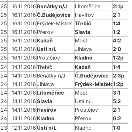
25
16.11.2016
Benátky n/J
Litoměřice
2:1p
25
16.11.2016
Č.Budějovice
Havířov
2:1
25
16.11.2016
Frýdek-Místek
Třebíč
1:4
25
16.11.2016
Přerov
Slavia
1:2
25
16.11.2016
Kadaň
Most
4:2
25
16.11.2016
Ústí n/L
Jihlava
2:0
25
16.11.2016
Prostějov
Kladno
1:2p
24
14.11.2016
Třebíč
Kadaň
1:4
24
14.11.2016
Benátky n/J
Č.Budějovice
2:3p
24
14.11.2016
Jihlava
Frýdek-Místek
1:2p
24
14.11.2016
Litoměřice
Most
3:1
24
14.11.2016
Slavia
Ústí n/L
5:2
24
14.11.2016
Havířov
Prostějov
2:1
24
14.11.2016
Kladno
Přerov
6:2
23
12.11.2016
Ústí n/L
Kladno
1:0