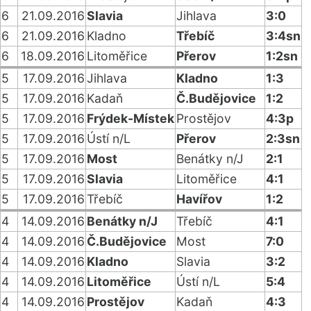
6
21.09.2016
Slavia
Jihlava
3:0
6
21.09.2016
Kladno
Třebíč
3:4sn
6
18.09.2016
Litoměřice
Přerov
1:2sn
5
17.09.2016
Jihlava
Kladno
1:3
5
17.09.2016
Kadaň
Č.Budějovice
1:2
5
17.09.2016
Frýdek-Místek
Prostějov
4:3p
5
17.09.2016
Ústí n/L
Přerov
2:3sn
5
17.09.2016
Most
Benátky n/J
2:1
5
17.09.2016
Slavia
Litoměřice
4:1
5
17.09.2016
Třebíč
Havířov
1:2
4
14.09.2016
Benátky n/J
Třebíč
4:1
4
14.09.2016
Č.Budějovice
Most
7:0
4
14.09.2016
Kladno
Slavia
3:2
4
14.09.2016
Litoměřice
Ústí n/L
5:4
4
14.09.2016
Prostějov
Kadaň
4:3