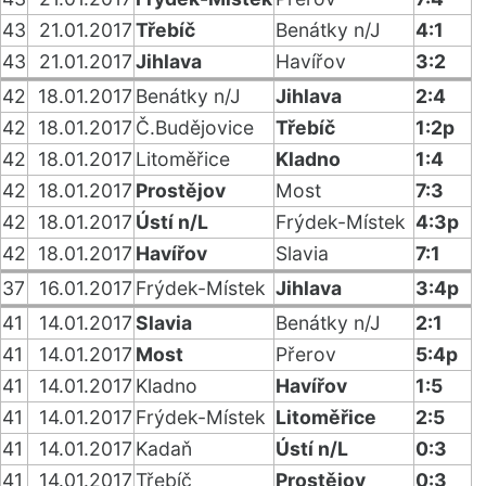
43
21.01.2017
Třebíč
Benátky n/J
4:1
43
21.01.2017
Jihlava
Havířov
3:2
42
18.01.2017
Benátky n/J
Jihlava
2:4
42
18.01.2017
Č.Budějovice
Třebíč
1:2p
42
18.01.2017
Litoměřice
Kladno
1:4
42
18.01.2017
Prostějov
Most
7:3
42
18.01.2017
Ústí n/L
Frýdek-Místek
4:3p
42
18.01.2017
Havířov
Slavia
7:1
37
16.01.2017
Frýdek-Místek
Jihlava
3:4p
41
14.01.2017
Slavia
Benátky n/J
2:1
41
14.01.2017
Most
Přerov
5:4p
41
14.01.2017
Kladno
Havířov
1:5
41
14.01.2017
Frýdek-Místek
Litoměřice
2:5
41
14.01.2017
Kadaň
Ústí n/L
0:3
41
14.01.2017
Třebíč
Prostějov
0:3