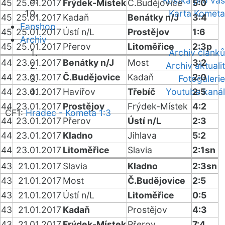
Kostka pro vás
45
25.01.2017
Frýdek-Místek
Č.Budějovice
5:0
Karta Kometa
45
25.01.2017
Kadaň
Benátky n/J
3:4
Fanshop
45
25.01.2017
Ústí n/L
Prostějov
1:6
Archiv
45
25.01.2017
Přerov
Litoměřice
2:3p
Archiv článků
44
23.01.2017
Benátky n/J
Most
3:2
Archiv aktualit
44
23.01.2017
Č.Budějovice
Kadaň
2:0
Fotogalerie
44
23.01.2017
Havířov
Třebíč
Youtube kanál
2:5
44
23.01.2017
Prostějov
Frýdek-Místek
4:2
ČF1:
Hradec - Kometa 1:3
44
23.01.2017
Přerov
Ústí n/L
2:3
44
23.01.2017
Kladno
Jihlava
5:2
44
23.01.2017
Litoměřice
Slavia
2:1sn
43
21.01.2017
Slavia
Kladno
2:3sn
43
21.01.2017
Most
Č.Budějovice
2:5
43
21.01.2017
Ústí n/L
Litoměřice
0:5
43
21.01.2017
Kadaň
Prostějov
4:3
43
21.01.2017
Frýdek-Místek
Přerov
7:4