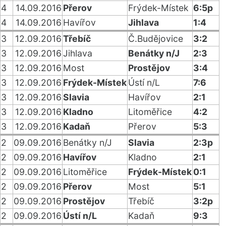
4
14.09.2016
Přerov
Frýdek-Místek
6:5p
4
14.09.2016
Havířov
Jihlava
1:4
3
12.09.2016
Třebíč
Č.Budějovice
3:2
3
12.09.2016
Jihlava
Benátky n/J
2:3
3
12.09.2016
Most
Prostějov
3:4
3
12.09.2016
Frýdek-Místek
Ústí n/L
7:6
3
12.09.2016
Slavia
Havířov
2:1
3
12.09.2016
Kladno
Litoměřice
4:2
3
12.09.2016
Kadaň
Přerov
5:3
2
09.09.2016
Benátky n/J
Slavia
2:3p
2
09.09.2016
Havířov
Kladno
2:1
2
09.09.2016
Litoměřice
Frýdek-Místek
0:1
2
09.09.2016
Přerov
Most
5:1
2
09.09.2016
Prostějov
Třebíč
3:2p
2
09.09.2016
Ústí n/L
Kadaň
9:3