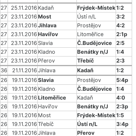
27
25.11.2016
Kadaň
Frýdek-Místek
1:2
27
23.11.2016
Most
Ústí n/L
3:2
27
23.11.2016
Jihlava
Prostějov
4:2
27
23.11.2016
Havířov
Litoměřice
2:1p
27
23.11.2016
Slavia
Č.Budějovice
2:5
27
23.11.2016
Kladno
Benátky n/J
1:4
27
23.11.2016
Přerov
Třebíč
2:3
36
21.11.2016
Jihlava
Kadaň
1:2
26
19.11.2016
Slavia
Prostějov
5:4p
26
19.11.2016
Kladno
Č.Budějovice
1:4
26
19.11.2016
Litoměřice
Kadaň
4:0
26
19.11.2016
Havířov
Benátky n/J
2:3p
26
19.11.2016
Most
Frýdek-Místek
1:5
26
19.11.2016
Třebíč
Ústí n/L
3:4p
26
19.11.2016
Jihlava
Přerov
1:2