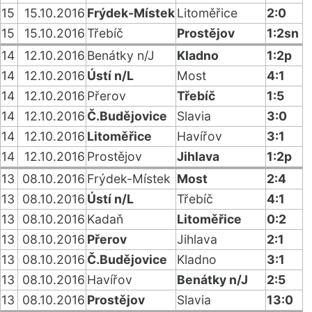
15
15.10.2016
Frýdek-Místek
Litoměřice
2:0
15
15.10.2016
Třebíč
Prostějov
1:2sn
14
12.10.2016
Benátky n/J
Kladno
1:2p
14
12.10.2016
Ústí n/L
Most
4:1
14
12.10.2016
Přerov
Třebíč
1:5
14
12.10.2016
Č.Budějovice
Slavia
3:0
14
12.10.2016
Litoměřice
Havířov
3:1
14
12.10.2016
Prostějov
Jihlava
1:2p
13
08.10.2016
Frýdek-Místek
Most
2:4
13
08.10.2016
Ústí n/L
Třebíč
4:1
13
08.10.2016
Kadaň
Litoměřice
0:2
13
08.10.2016
Přerov
Jihlava
2:1
13
08.10.2016
Č.Budějovice
Kladno
3:1
13
08.10.2016
Havířov
Benátky n/J
2:5
13
08.10.2016
Prostějov
Slavia
13:0