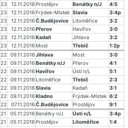
23
12.11.2016
Prostějov
Benátky n/J
4:5
23
12.11.2016
Frýdek-Místek
Slavia
3:4p
23
12.11.2016
Č.Budějovice
Litoměřice
3:2
23
12.11.2016
Přerov
Havířov
3:0
23
12.11.2016
Kadaň
Jihlava
3:2
23
12.11.2016
Most
Třebíč
1:2p
22
09.11.2016
Jihlava
Most
3:0
22
09.11.2016
Benátky n/J
Přerov
4:1
22
09.11.2016
Havířov
Ústí n/L
5:1
22
09.11.2016
Litoměřice
Třebíč
2:3
22
09.11.2016
Slavia
Kadaň
3:1
22
09.11.2016
Kladno
Frýdek-Místek
6:2
22
07.11.2016
Č.Budějovice
Prostějov
9:1
21
05.11.2016
Benátky n/J
Ústí n/L
3:4p
21
05.11.2016
Prostějov
Litoměřice
1:4