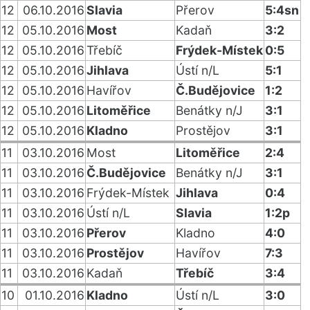
12
06.10.2016
Slavia
Přerov
5:4sn
12
05.10.2016
Most
Kadaň
3:2
12
05.10.2016
Třebíč
Frýdek-Místek
0:5
12
05.10.2016
Jihlava
Ústí n/L
5:1
12
05.10.2016
Havířov
Č.Budějovice
1:2
12
05.10.2016
Litoměřice
Benátky n/J
3:1
12
05.10.2016
Kladno
Prostějov
3:1
11
03.10.2016
Most
Litoměřice
2:4
11
03.10.2016
Č.Budějovice
Benátky n/J
3:1
11
03.10.2016
Frýdek-Místek
Jihlava
0:4
11
03.10.2016
Ústí n/L
Slavia
1:2p
11
03.10.2016
Přerov
Kladno
4:0
11
03.10.2016
Prostějov
Havířov
7:3
11
03.10.2016
Kadaň
Třebíč
3:4
10
01.10.2016
Kladno
Ústí n/L
3:0