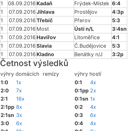
1
08.09.2016
Kadaň
Frýdek-Místek
6:4
1
07.09.2016
Jihlava
Prostějov
4:3p
1
07.09.2016
Třebíč
Přerov
5:3
1
07.09.2016
Most
Ústí n/L
3:4sn
1
07.09.2016
Havířov
Litoměřice
4:1
1
07.09.2016
Slavia
Č.Budějovice
5:3
1
07.09.2016
Kladno
Benátky n/J
3:2p
Četnost výsledků
výhry domácích
remízy
výhry hostí
1:0
1x
0:1
4x
2:0
7x
0:1pp
2x
2:1
16x
0:1sn
1x
2:1pp
8x
0:2
4x
2:1sn
3x
0:3
6x
3:0
6x
0:4
4x