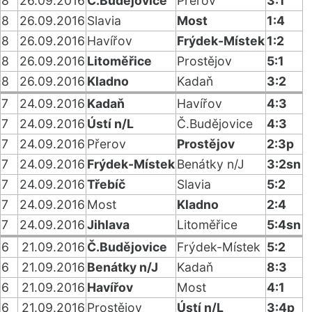
8
26.09.2016
Č.Budějovice
Přerov
3:1
8
26.09.2016
Slavia
Most
1:4
8
26.09.2016
Havířov
Frýdek-Místek
1:2
8
26.09.2016
Litoměřice
Prostějov
5:1
8
26.09.2016
Kladno
Kadaň
3:2
7
24.09.2016
Kadaň
Havířov
4:3
7
24.09.2016
Ústí n/L
Č.Budějovice
4:3
7
24.09.2016
Přerov
Prostějov
2:3p
7
24.09.2016
Frýdek-Místek
Benátky n/J
3:2sn
7
24.09.2016
Třebíč
Slavia
5:2
7
24.09.2016
Most
Kladno
2:4
7
24.09.2016
Jihlava
Litoměřice
5:4sn
6
21.09.2016
Č.Budějovice
Frýdek-Místek
5:2
6
21.09.2016
Benátky n/J
Kadaň
8:3
6
21.09.2016
Havířov
Most
4:1
6
21.09.2016
Prostějov
Ústí n/L
3:4p