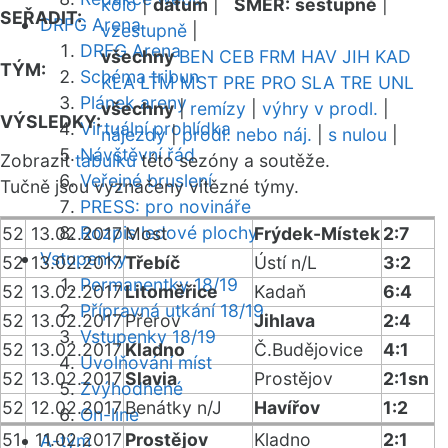
kolo
|
datum
|
SMĚR:
sestupně
|
SEŘADIT:
DRFG Arena
vzestupně
|
DRFG Arena
všechny
BEN
CEB
FRM
HAV
JIH
KAD
TÝM:
Schéma tribun
KLA
LTM
MST
PRE
PRO
SLA
TRE
UNL
Plánek areny
všechny
|
remízy
|
výhry v prodl.
|
VÝSLEDKY:
Virtuální prohlídka
nájezdy
|
prodl. nebo náj.
|
s nulou
|
Návštěvní řád
Zobrazit
tabulku
této sezóny a soutěže.
Veřejné bruslení
Tučně jsou vyznačeny vítězné týmy.
PRESS: pro novináře
Rozpis ledové plochy
52
13.02.2017
Most
Frýdek-Místek
2:7
Vstupenky
52
13.02.2017
Třebíč
Ústí n/L
3:2
Permanentky 18/19
52
13.02.2017
Litoměřice
Kadaň
6:4
Přípravná utkání 18/19
52
13.02.2017
Přerov
Jihlava
2:4
Vstupenky 18/19
52
13.02.2017
Kladno
Č.Budějovice
4:1
Uvolňování míst
52
13.02.2017
Slavia
Prostějov
2:1sn
Zvýhodněné
52
12.02.2017
Benátky n/J
Havířov
1:2
On-line
51
11.02.2017
Prostějov
Kladno
2:1
A-tým