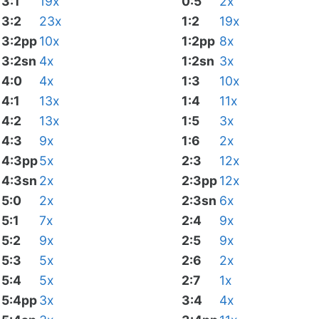
3:1
19x
0:5
2x
3:2
23x
1:2
19x
3:2pp
10x
1:2pp
8x
3:2sn
4x
1:2sn
3x
4:0
4x
1:3
10x
4:1
13x
1:4
11x
4:2
13x
1:5
3x
4:3
9x
1:6
2x
4:3pp
5x
2:3
12x
4:3sn
2x
2:3pp
12x
5:0
2x
2:3sn
6x
5:1
7x
2:4
9x
5:2
9x
2:5
9x
5:3
5x
2:6
2x
5:4
5x
2:7
1x
5:4pp
3x
3:4
4x