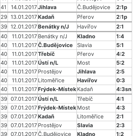
41
14.01.2017
Jihlava
Č.Budějovice
2:1p
29
13.01.2017
Kadaň
Přerov
2:1p
39
12.01.2017
Benátky n/J
Havířov
2:1
40
11.01.2017
Benátky n/J
Kladno
1:4
40
11.01.2017
Č.Budějovice
Slavia
5:1
40
11.01.2017
Třebíč
Přerov
4:2
40
11.01.2017
Ústí n/L
Most
5:2
40
11.01.2017
Prostějov
Jihlava
2:5
40
11.01.2017
Litoměřice
Havířov
0:3
40
11.01.2017
Frýdek-Místek
Kadaň
4:3sn
39
07.01.2017
Ústí n/L
Třebíč
4:1
39
07.01.2017
Frýdek-Místek
Most
4:3
39
07.01.2017
Kadaň
Litoměřice
2:1
39
07.01.2017
Prostějov
Slavia
2:3
39
07.01.2017
Č.Budějovice
Kladno
1:2