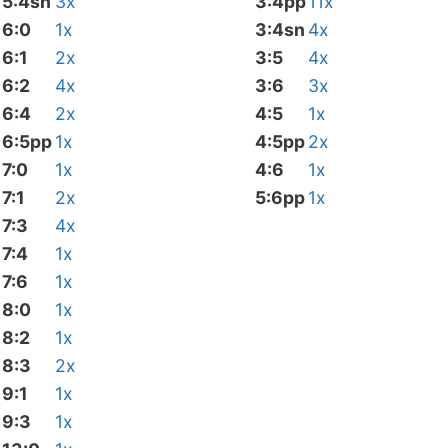
5:4sn
3x
3:4pp
11x
6:0
1x
3:4sn
4x
6:1
2x
3:5
4x
6:2
4x
3:6
3x
6:4
2x
4:5
1x
6:5pp
1x
4:5pp
2x
7:0
1x
4:6
1x
7:1
2x
5:6pp
1x
7:3
4x
7:4
1x
7:6
1x
8:0
1x
8:2
1x
8:3
2x
9:1
1x
9:3
1x