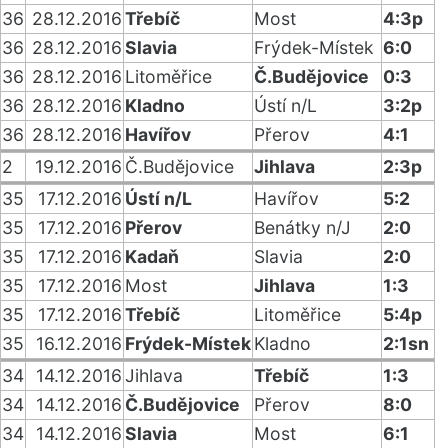
36
28.12.2016
Třebíč
Most
4:3p
36
28.12.2016
Slavia
Frýdek-Místek
6:0
36
28.12.2016
Litoměřice
Č.Budějovice
0:3
36
28.12.2016
Kladno
Ústí n/L
3:2p
36
28.12.2016
Havířov
Přerov
4:1
2
19.12.2016
Č.Budějovice
Jihlava
2:3p
35
17.12.2016
Ústí n/L
Havířov
5:2
35
17.12.2016
Přerov
Benátky n/J
2:0
35
17.12.2016
Kadaň
Slavia
2:0
35
17.12.2016
Most
Jihlava
1:3
35
17.12.2016
Třebíč
Litoměřice
5:4p
35
16.12.2016
Frýdek-Místek
Kladno
2:1sn
34
14.12.2016
Jihlava
Třebíč
1:3
34
14.12.2016
Č.Budějovice
Přerov
8:0
34
14.12.2016
Slavia
Most
6:1