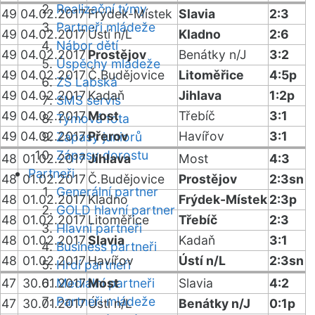
Realizační týmy
49
04.02.2017
Frýdek-Místek
Slavia
2:3
Partneři mládeže
49
04.02.2017
Ústí n/L
Kladno
2:6
Nábor dětí
49
04.02.2017
Prostějov
Benátky n/J
3:2
Úspěchy mládeže
49
04.02.2017
Č.Budějovice
Litoměřice
4:5p
ZŠ Labská
49
04.02.2017
Kadaň
Jihlava
1:2p
SMS servis
49
04.02.2017
Most
Třebíč
3:1
Týmová fota
49
04.02.2017
Přerov
Havířov
3:1
Zápasy juniorů
Zápasy dorostu
48
01.02.2017
Jihlava
Most
4:3
Partneři
48
01.02.2017
Č.Budějovice
Prostějov
2:3sn
Generální partner
48
01.02.2017
Kladno
Frýdek-Místek
2:3p
GOLD hlavní partner
48
01.02.2017
Litoměřice
Třebíč
2:3
Hlavní partneři
48
01.02.2017
Slavia
Kadaň
3:1
Business partneři
48
01.02.2017
Havířov
Ústí n/L
2:3sn
Hrdí partneři
47
30.01.2017
Mediální partneři
Most
Slavia
4:2
Partneři mládeže
47
30.01.2017
Ústí n/L
Benátky n/J
0:1p