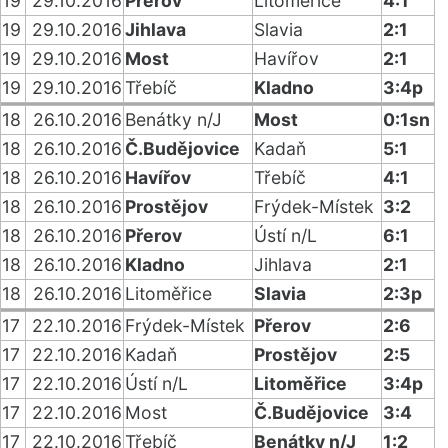
19
29.10.2016
Přerov
Litoměřice
4:1
19
29.10.2016
Jihlava
Slavia
2:1
19
29.10.2016
Most
Havířov
2:1
19
29.10.2016
Třebíč
Kladno
3:4p
18
26.10.2016
Benátky n/J
Most
0:1sn
18
26.10.2016
Č.Budějovice
Kadaň
5:1
18
26.10.2016
Havířov
Třebíč
4:1
18
26.10.2016
Prostějov
Frýdek-Místek
3:2
18
26.10.2016
Přerov
Ústí n/L
6:1
18
26.10.2016
Kladno
Jihlava
2:1
18
26.10.2016
Litoměřice
Slavia
2:3p
17
22.10.2016
Frýdek-Místek
Přerov
2:6
17
22.10.2016
Kadaň
Prostějov
2:5
17
22.10.2016
Ústí n/L
Litoměřice
3:4p
17
22.10.2016
Most
Č.Budějovice
3:4
17
22.10.2016
Třebíč
Benátky n/J
1:2