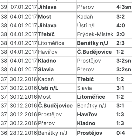
39
07.01.2017
Jihlava
Přerov
4:3sn
38
04.01.2017
Most
Kadaň
3:2
38
04.01.2017
Jihlava
Ústí n/L
4:0
38
04.01.2017
Třebíč
Frýdek-Místek
2:0
38
04.01.2017
Litoměřice
Benátky n/J
2:3
38
04.01.2017
Havířov
Č.Budějovice
1:2
38
04.01.2017
Kladno
Prostějov
3:2sn
38
04.01.2017
Slavia
Přerov
3:2sn
37
30.12.2016
Kadaň
Třebíč
1:2
37
30.12.2016
Ústí n/L
Slavia
3:1
37
30.12.2016
Most
Litoměřice
1:2
37
30.12.2016
Č.Budějovice
Benátky n/J
3:1
37
30.12.2016
Prostějov
Havířov
1:3
37
30.12.2016
Přerov
Kladno
1:3
36
28.12.2016
Benátky n/J
Prostějov
0:4