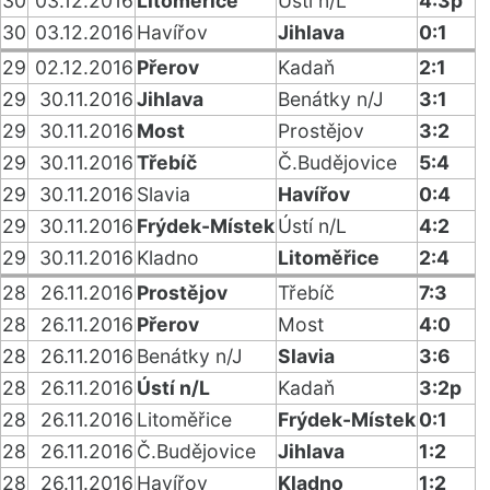
30
03.12.2016
Litoměřice
Ústí n/L
4:3p
30
03.12.2016
Havířov
Jihlava
0:1
29
02.12.2016
Přerov
Kadaň
2:1
29
30.11.2016
Jihlava
Benátky n/J
3:1
29
30.11.2016
Most
Prostějov
3:2
29
30.11.2016
Třebíč
Č.Budějovice
5:4
29
30.11.2016
Slavia
Havířov
0:4
29
30.11.2016
Frýdek-Místek
Ústí n/L
4:2
29
30.11.2016
Kladno
Litoměřice
2:4
28
26.11.2016
Prostějov
Třebíč
7:3
28
26.11.2016
Přerov
Most
4:0
28
26.11.2016
Benátky n/J
Slavia
3:6
28
26.11.2016
Ústí n/L
Kadaň
3:2p
28
26.11.2016
Litoměřice
Frýdek-Místek
0:1
28
26.11.2016
Č.Budějovice
Jihlava
1:2
28
26.11.2016
Havířov
Kladno
1:2