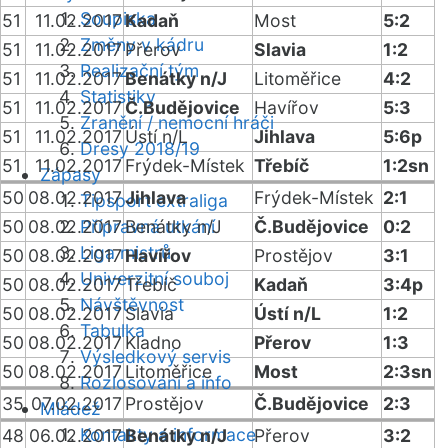
Soupiska
51
11.02.2017
Kadaň
Most
5:2
Změny v kádru
51
11.02.2017
Přerov
Slavia
1:2
Realizační tým
51
11.02.2017
Benátky n/J
Litoměřice
4:2
Statistiky
51
11.02.2017
Č.Budějovice
Havířov
5:3
Zranění / nemocní hráči
51
11.02.2017
Ústí n/L
Jihlava
5:6p
Dresy 2018/19
51
11.02.2017
Frýdek-Místek
Třebíč
1:2sn
Zápasy
50
08.02.2017
Jihlava
Frýdek-Místek
2:1
Tipsport extraliga
50
08.02.2017
Přípravná utkání
Benátky n/J
Č.Budějovice
0:2
Liga mistrů
50
08.02.2017
Havířov
Prostějov
3:1
Univerzitní souboj
50
08.02.2017
Třebíč
Kadaň
3:4p
Návštěvnost
50
08.02.2017
Slavia
Ústí n/L
1:2
Tabulka
50
08.02.2017
Kladno
Přerov
1:3
Výsledkový servis
50
08.02.2017
Litoměřice
Most
2:3sn
Rozlosování a info
35
07.02.2017
Prostějov
Č.Budějovice
2:3
Mládež
Kontakty a informace
48
06.02.2017
Benátky n/J
Přerov
3:2