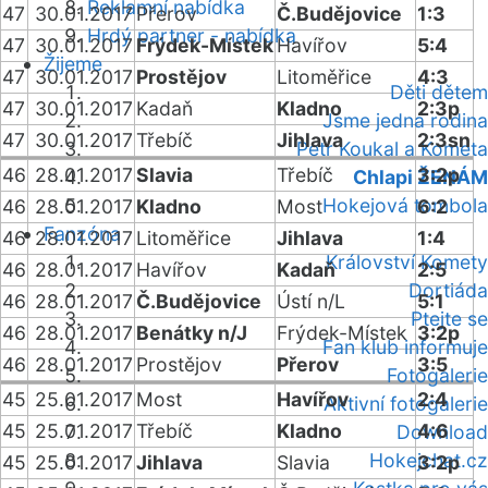
Reklamní nabídka
47
30.01.2017
Přerov
Č.Budějovice
1:3
Hrdý partner - nabídka
47
30.01.2017
Frýdek-Místek
Havířov
5:4
Žijeme
47
30.01.2017
Prostějov
Litoměřice
4:3
Děti dětem
47
30.01.2017
Kadaň
Kladno
2:3p
Jsme jedna rodina
47
30.01.2017
Třebíč
Jihlava
2:3sn
Petr Koukal a Kometa
46
28.01.2017
Slavia
Třebíč
3:2p
Chlapi ŽENÁM
Hokejová tombola
46
28.01.2017
Kladno
Most
6:2
Fanzóna
46
28.01.2017
Litoměřice
Jihlava
1:4
Království Komety
46
28.01.2017
Havířov
Kadaň
2:5
Dortiáda
46
28.01.2017
Č.Budějovice
Ústí n/L
5:1
Ptejte se
46
28.01.2017
Benátky n/J
Frýdek-Místek
3:2p
Fan klub informuje
46
28.01.2017
Prostějov
Přerov
3:5
Fotogalerie
45
25.01.2017
Most
Havířov
2:4
Aktivní fotogalerie
45
25.01.2017
Třebíč
Kladno
4:6
Download
Hokejchat.cz
45
25.01.2017
Jihlava
Slavia
3:2p