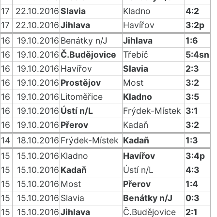
17
22.10.2016
Slavia
Kladno
4:2
17
22.10.2016
Jihlava
Havířov
3:2p
16
19.10.2016
Benátky n/J
Jihlava
1:6
16
19.10.2016
Č.Budějovice
Třebíč
5:4sn
16
19.10.2016
Havířov
Slavia
2:3
16
19.10.2016
Prostějov
Most
3:2
16
19.10.2016
Litoměřice
Kladno
3:5
16
19.10.2016
Ústí n/L
Frýdek-Místek
3:1
16
19.10.2016
Přerov
Kadaň
3:2
14
18.10.2016
Frýdek-Místek
Kadaň
1:3
15
15.10.2016
Kladno
Havířov
3:4p
15
15.10.2016
Kadaň
Ústí n/L
4:3
15
15.10.2016
Most
Přerov
1:4
15
15.10.2016
Slavia
Benátky n/J
0:3
15
15.10.2016
Jihlava
Č.Budějovice
2:1