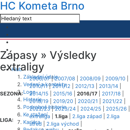
HC Kometa Brno
Zápasy »
Výsledky
extraligy
Klub
Základní údaje
2006/07
|
2007/08
|
2008/09
|
2009/10
|
Vedení a kontakty
2010/11
|
2011/12
|
2012/13
|
2013/14
|
Logo
SEZONA:
2014/15
|
2015/16
|
2016/17
|
2017/18
|
Historie
2018/19
|
2019/20
|
2020/21
|
2021/22
|
Podrobná historie
2022/23
|
2023/24
|
2024/25
|
2025/26
|
Ke stažení
extraliga
|
1.liga
|
2.liga západ
|
2.liga
LIGA:
Kariéra
střed
|
2.liga východ
|
Redakce webu