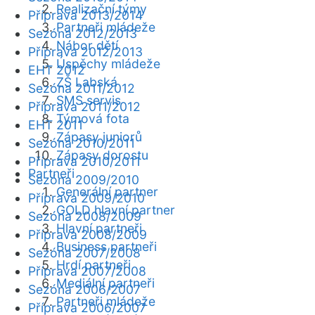
Realizační týmy
Příprava 2013/2014
Partneři mládeže
Sezóna 2012/2013
Nábor dětí
Příprava 2012/2013
Úspěchy mládeže
EHT 2012
ZŠ Labská
Sezóna 2011/2012
SMS servis
Příprava 2011/2012
Týmová fota
EHT 2011
Zápasy juniorů
Sezóna 2010/2011
Zápasy dorostu
Příprava 2010/2011
Partneři
Sezóna 2009/2010
Generální partner
Příprava 2009/2010
GOLD hlavní partner
Sezóna 2008/2009
Hlavní partneři
Příprava 2008/2009
Business partneři
Sezóna 2007/2008
Hrdí partneři
Příprava 2007/2008
Mediální partneři
Sezóna 2006/2007
Partneři mládeže
Příprava 2006/2007