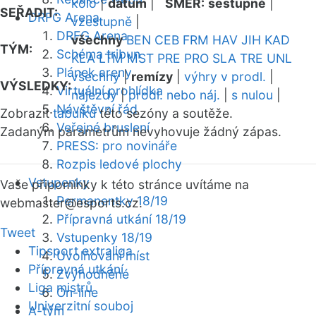
kolo
|
datum
|
SMĚR:
sestupně
|
SEŘADIT:
DRFG Arena
vzestupně
|
DRFG Arena
všechny
BEN
CEB
FRM
HAV
JIH
KAD
TÝM:
Schéma tribun
KLA
LTM
MST
PRE
PRO
SLA
TRE
UNL
Plánek areny
všechny
|
remízy
|
výhry v prodl.
|
VÝSLEDKY:
Virtuální prohlídka
nájezdy
|
prodl. nebo náj.
|
s nulou
|
Návštěvní řád
Zobrazit
tabulku
této sezóny a soutěže.
Veřejné bruslení
Zadaným parametrům nevyhovuje žádný zápas.
PRESS: pro novináře
Rozpis ledové plochy
Vstupenky
Vaše připomínky k této stránce uvítáme na
Permanentky 18/19
webmaster
@esports.cz.
Přípravná utkání 18/19
Tweet
Vstupenky 18/19
Tipsport extraliga
Uvolňování míst
Přípravná utkání
Zvýhodněné
Liga mistrů
On-line
Univerzitní souboj
A-tým