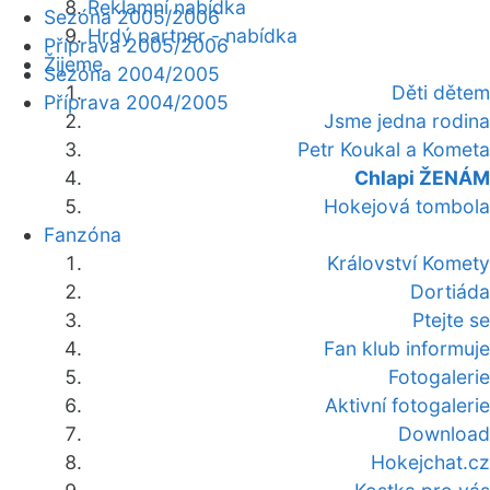
Reklamní nabídka
Sezóna 2005/2006
Hrdý partner - nabídka
Příprava 2005/2006
Žijeme
Sezóna 2004/2005
Děti dětem
Příprava 2004/2005
Jsme jedna rodina
Petr Koukal a Kometa
Chlapi ŽENÁM
Hokejová tombola
Fanzóna
Království Komety
Dortiáda
Ptejte se
Fan klub informuje
Fotogalerie
Aktivní fotogalerie
Download
Hokejchat.cz