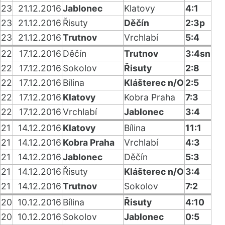
23
21.12.2016
Jablonec
Klatovy
4:1
23
21.12.2016
Řisuty
Děčín
2:3p
23
21.12.2016
Trutnov
Vrchlabí
5:4
22
17.12.2016
Děčín
Trutnov
3:4sn
22
17.12.2016
Sokolov
Řisuty
2:8
22
17.12.2016
Bílina
Klášterec n/O
2:5
22
17.12.2016
Klatovy
Kobra Praha
7:3
22
17.12.2016
Vrchlabí
Jablonec
3:4
21
14.12.2016
Klatovy
Bílina
11:1
21
14.12.2016
Kobra Praha
Vrchlabí
4:3
21
14.12.2016
Jablonec
Děčín
5:3
21
14.12.2016
Řisuty
Klášterec n/O
3:4
21
14.12.2016
Trutnov
Sokolov
7:2
20
10.12.2016
Bílina
Řisuty
4:10
20
10.12.2016
Sokolov
Jablonec
0:5