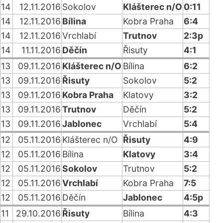
14
12.11.2016
Sokolov
Klášterec n/O
0:11
14
12.11.2016
Bílina
Kobra Praha
6:4
14
12.11.2016
Vrchlabí
Trutnov
2:3p
14
11.11.2016
Děčín
Řisuty
4:1
13
09.11.2016
Klášterec n/O
Bílina
6:2
13
09.11.2016
Řisuty
Sokolov
5:2
13
09.11.2016
Kobra Praha
Klatovy
3:2
13
09.11.2016
Trutnov
Děčín
5:2
13
09.11.2016
Jablonec
Vrchlabí
5:4
12
05.11.2016
Klášterec n/O
Řisuty
4:9
12
05.11.2016
Bílina
Klatovy
3:4
12
05.11.2016
Sokolov
Trutnov
5:2
12
05.11.2016
Vrchlabí
Kobra Praha
7:5
12
05.11.2016
Děčín
Jablonec
4:5p
11
29.10.2016
Řisuty
Bílina
4:3