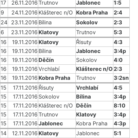
17
26.11.2016
Trutnov
Jablonec
1:5
9
24.11.2016
Klášterec n/O
Kobra Praha
2:4
24
23.11.2016
Bílina
Sokolov
2:3
6
23.11.2016
Klatovy
Trutnov
5:3
16
19.11.2016
Klatovy
Řisuty
4:3
16
19.11.2016
Bílina
Jablonec
3:4p
16
19.11.2016
Děčín
Sokolov
4:0
16
19.11.2016
Vrchlabí
Klášterec n/O
2:3
16
19.11.2016
Kobra Praha
Trutnov
3:2sn
15
17.11.2016
Řisuty
Vrchlabí
4:5
15
17.11.2016
Sokolov
Bílina
3:4p
15
17.11.2016
Klášterec n/O
Děčín
8:10
15
17.11.2016
Trutnov
Klatovy
3:4p
15
17.11.2016
Jablonec
Kobra Praha
4:3p
14
12.11.2016
Klatovy
Jablonec
5:1