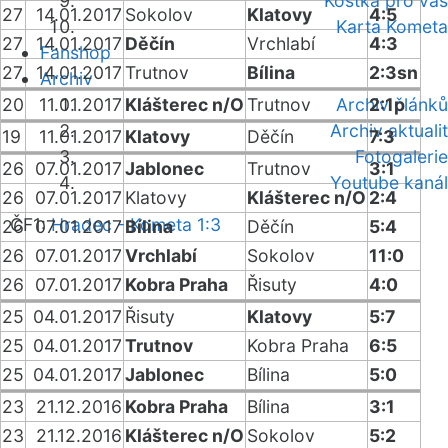
Kostka pro vás
27
14.01.2017
Sokolov
Klatovy
4:5
Karta Kometa
27
14.01.2017
Děčín
Vrchlabí
4:3
Fanshop
27
14.01.2017
Trutnov
Bílina
2:3sn
Archiv
20
11.01.2017
Klášterec n/O
Trutnov
Archiv článků
2:1p
Archiv aktualit
19
11.01.2017
Klatovy
Děčín
7:3
Fotogalerie
26
07.01.2017
Jablonec
Trutnov
3:1
Youtube kanál
26
07.01.2017
Klatovy
Klášterec n/O
2:4
ČF1:
Hradec - Kometa 1:3
26
07.01.2017
Bílina
Děčín
5:4
26
07.01.2017
Vrchlabí
Sokolov
11:0
26
07.01.2017
Kobra Praha
Řisuty
4:0
25
04.01.2017
Řisuty
Klatovy
5:7
25
04.01.2017
Trutnov
Kobra Praha
6:5
25
04.01.2017
Jablonec
Bílina
5:0
23
21.12.2016
Kobra Praha
Bílina
3:1
23
21.12.2016
Klášterec n/O
Sokolov
5:2