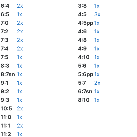
6:4
2x
3:8
1x
6:5
1x
4:5
3x
7:0
2x
4:5pp
1x
7:2
2x
4:6
1x
7:3
2x
4:8
1x
7:4
2x
4:9
1x
7:5
1x
4:10
1x
8:3
1x
5:6
1x
8:7sn
1x
5:6pp
1x
9:1
1x
5:7
2x
9:2
1x
6:7sn
1x
9:3
1x
8:10
1x
10:5
2x
11:0
1x
11:1
2x
11:2
1x