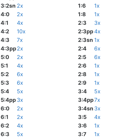
3:2sn
2x
1:6
1x
4:0
2x
1:8
1x
4:1
4x
2:3
3x
4:2
10x
2:3pp
4x
4:3
7x
2:3sn
1x
4:3pp
2x
2:4
6x
5:0
2x
2:5
6x
5:1
4x
2:6
1x
5:2
6x
2:8
1x
5:3
6x
2:9
1x
5:4
5x
3:4
5x
5:4pp
3x
3:4pp
7x
6:0
2x
3:4sn
3x
6:1
2x
3:5
4x
6:2
4x
3:6
1x
6:3
5x
3:7
1x