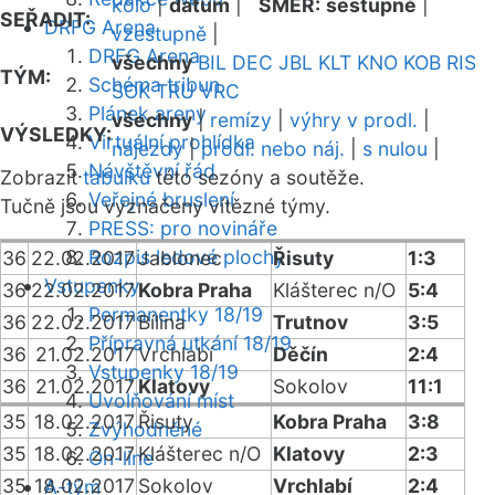
kolo
|
datum
|
SMĚR:
sestupně
|
SEŘADIT:
DRFG Arena
vzestupně
|
DRFG Arena
všechny
BIL
DEC
JBL
KLT
KNO
KOB
RIS
TÝM:
Schéma tribun
SOK
TRU
VRC
Plánek areny
všechny
|
remízy
|
výhry v prodl.
|
VÝSLEDKY:
Virtuální prohlídka
nájezdy
|
prodl. nebo náj.
|
s nulou
|
Návštěvní řád
Zobrazit
tabulku
této sezóny a soutěže.
Veřejné bruslení
Tučně jsou vyznačeny vítězné týmy.
PRESS: pro novináře
Rozpis ledové plochy
36
22.02.2017
Jablonec
Řisuty
1:3
Vstupenky
36
22.02.2017
Kobra Praha
Klášterec n/O
5:4
Permanentky 18/19
36
22.02.2017
Bílina
Trutnov
3:5
Přípravná utkání 18/19
36
21.02.2017
Vrchlabí
Děčín
2:4
Vstupenky 18/19
36
21.02.2017
Klatovy
Sokolov
11:1
Uvolňování míst
35
18.02.2017
Řisuty
Kobra Praha
3:8
Zvýhodněné
35
18.02.2017
Klášterec n/O
Klatovy
2:3
On-line
35
18.02.2017
Sokolov
Vrchlabí
2:4
A-tým