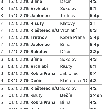
8
15.10.2016
Bílina
Děčín
4:2
8
15.10.2016
Vrchlabí
Sokolov
9:1
8
15.10.2016
Jablonec
Trutnov
5:4p
7
12.10.2016
Řisuty
Klatovy
2:1
7
12.10.2016
Klášterec n/O
Vrchlabí
6:3
7
12.10.2016
Trutnov
Kobra Praha
5:4p
7
12.10.2016
Jablonec
Bílina
5:4p
7
12.10.2016
Sokolov
Děčín
3:2p
6
08.10.2016
Bílina
Sokolov
4:3
6
08.10.2016
Vrchlabí
Řisuty
6:1
6
08.10.2016
Kobra Praha
Jablonec
6:4
6
08.10.2016
Děčín
Klášterec n/O
4:2
5
05.10.2016
Klášterec n/O
Sokolov
4:2
5
01.10.2016
Řisuty
Děčín
3:4sn
5
01.10.2016
Kobra Praha
Bílina
4:2