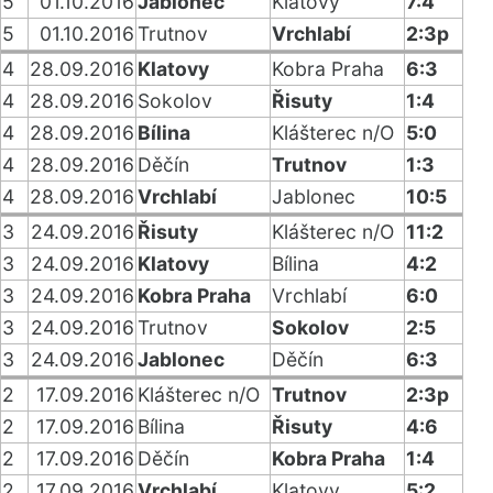
5
01.10.2016
Jablonec
Klatovy
7:4
5
01.10.2016
Trutnov
Vrchlabí
2:3p
4
28.09.2016
Klatovy
Kobra Praha
6:3
4
28.09.2016
Sokolov
Řisuty
1:4
4
28.09.2016
Bílina
Klášterec n/O
5:0
4
28.09.2016
Děčín
Trutnov
1:3
4
28.09.2016
Vrchlabí
Jablonec
10:5
3
24.09.2016
Řisuty
Klášterec n/O
11:2
3
24.09.2016
Klatovy
Bílina
4:2
3
24.09.2016
Kobra Praha
Vrchlabí
6:0
3
24.09.2016
Trutnov
Sokolov
2:5
3
24.09.2016
Jablonec
Děčín
6:3
2
17.09.2016
Klášterec n/O
Trutnov
2:3p
2
17.09.2016
Bílina
Řisuty
4:6
2
17.09.2016
Děčín
Kobra Praha
1:4
2
17.09.2016
Vrchlabí
Klatovy
5:2