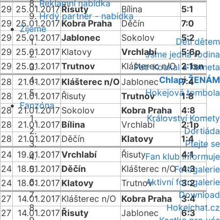
Reklamní nabídka
29
25.01.2017
Řisuty
Bílina
5:1
Hrdý partner - nabídka
29
25.01.2017
Kobra Praha
Děčín
7:0
Žijeme
29
25.01.2017
Jablonec
Sokolov
5:2
Děti dětem
29
25.01.2017
Klatovy
Vrchlabí
5:6p
Jsme jedna rodina
29
25.01.2017
Trutnov
Klášterec n/O
2:1sn
Petr Koukal a Kometa
Chlapi ŽENÁM
28
21.01.2017
Klášterec n/O
Jablonec
7:4
Hokejová tombola
28
21.01.2017
Řisuty
Trutnov
1:8
Fanzóna
28
21.01.2017
Sokolov
Kobra Praha
4:8
Království Komety
28
21.01.2017
Bílina
Vrchlabí
2:1p
Dortiáda
28
21.01.2017
Děčín
Klatovy
1:4
Ptejte se
24
19.01.2017
Vrchlabí
Řisuty
4:1
Fan klub informuje
24
18.01.2017
Děčín
Klášterec n/O
4:3
Fotogalerie
Aktivní fotogalerie
24
18.01.2017
Klatovy
Trutnov
3:2
Download
27
14.01.2017
Klášterec n/O
Kobra Praha
3:4
Hokejchat.cz
27
14.01.2017
Řisuty
Jablonec
6:3