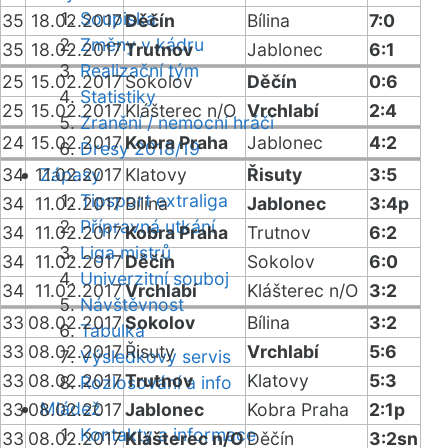
Soupiska
35
18.02.2017
Děčín
Bílina
7:0
Změny v kádru
35
18.02.2017
Trutnov
Jablonec
6:1
Realizační tým
25
15.02.2017
Sokolov
Děčín
0:6
Statistiky
25
15.02.2017
Klášterec n/O
Vrchlabí
2:4
Zranění / nemocní hráči
24
15.02.2017
Kobra Praha
Jablonec
4:2
Dresy 2018/19
34
11.02.2017
Zápasy
Klatovy
Řisuty
3:5
Tipsport extraliga
34
11.02.2017
Bílina
Jablonec
3:4p
Přípravná utkání
34
11.02.2017
Kobra Praha
Trutnov
6:2
Liga mistrů
34
11.02.2017
Děčín
Sokolov
6:0
Univerzitní souboj
34
11.02.2017
Vrchlabí
Klášterec n/O
3:2
Návštěvnost
33
08.02.2017
Sokolov
Bílina
3:2
Tabulka
33
08.02.2017
Řisuty
Vrchlabí
5:6
Výsledkový servis
33
08.02.2017
Trutnov
Klatovy
5:3
Rozlosování a info
Mládež
33
08.02.2017
Jablonec
Kobra Praha
2:1p
Kontakty a informace
33
08.02.2017
Klášterec n/O
Děčín
3:2sn