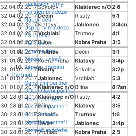
Realizační týmy
32
04.02.2017
Sokolov
Klášterec n/O
2:6
Partneři mládeže
32
04.02.2017
Děčín
Řisuty
5:1
Nábor dětí
32
04.02.2017
Klatovy
Jablonec
3:4sn
Úspěchy mládeže
32
04.02.2017
Vrchlabí
Trutnov
4:1
ZŠ Labská
32
04.02.2017
Bílina
Kobra Praha
3:5
SMS servis
Týmová fota
31
01.02.2017
Trutnov
Děčín
3:1
Zápasy juniorů
31
01.02.2017
Kobra Praha
Klatovy
3:4p
Zápasy dorostu
31
01.02.2017
Řisuty
Sokolov
3:2p
Partneři
31
01.02.2017
Jablonec
Vrchlabí
5:3
Generální partner
31
01.02.2017
Klášterec n/O
Bílina
8:7sn
GOLD hlavní partner
30
28.01.2017
Klášterec n/O
Řisuty
4:2
Hlavní partneři
30
28.01.2017
Bílina
Klatovy
3:5
Business partneři
30
28.01.2017
Hrdí partneři
Sokolov
Trutnov
1:6
Mediální partneři
30
28.01.2017
Děčín
Jablonec
3:4p
Partneři mládeže
30
28.01.2017
Vrchlabí
Kobra Praha
2:5