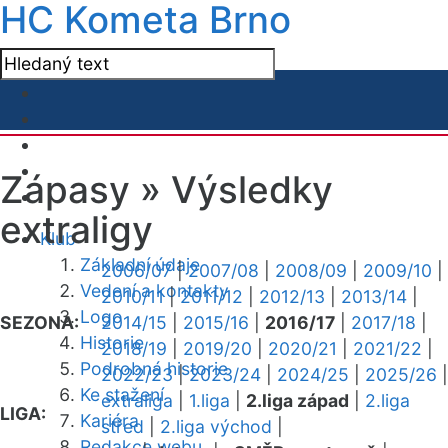
HC Kometa Brno
Zápasy »
Výsledky
extraligy
Klub
Základní údaje
2006/07
|
2007/08
|
2008/09
|
2009/10
|
Vedení a kontakty
2010/11
|
2011/12
|
2012/13
|
2013/14
|
Logo
SEZONA:
2014/15
|
2015/16
|
2016/17
|
2017/18
|
Historie
2018/19
|
2019/20
|
2020/21
|
2021/22
|
Podrobná historie
2022/23
|
2023/24
|
2024/25
|
2025/26
|
Ke stažení
extraliga
|
1.liga
|
2.liga západ
|
2.liga
LIGA:
Kariéra
střed
|
2.liga východ
|
Redakce webu