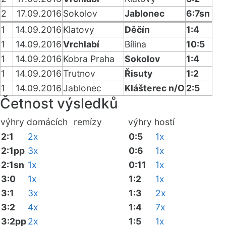
2
17.09.2016
Sokolov
Jablonec
6:7sn
1
14.09.2016
Klatovy
Děčín
1:4
1
14.09.2016
Vrchlabí
Bílina
10:5
1
14.09.2016
Kobra Praha
Sokolov
1:4
1
14.09.2016
Trutnov
Řisuty
1:2
1
14.09.2016
Jablonec
Klášterec n/O
2:5
Četnost výsledků
výhry domácích
remízy
výhry hostí
2:1
2x
0:5
1x
2:1pp
3x
0:6
1x
2:1sn
1x
0:11
1x
3:0
1x
1:2
1x
3:1
3x
1:3
2x
3:2
4x
1:4
7x
3:2pp
2x
1:5
1x