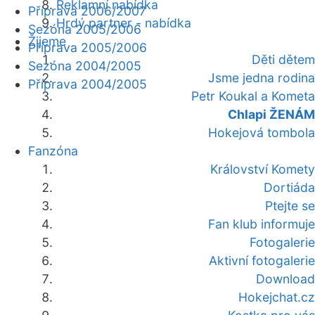
Reklamní nabídka
Příprava 2006/2007
Hrdý partner - nabídka
Sezóna 2005/2006
Žijeme
Příprava 2005/2006
Děti dětem
Sezóna 2004/2005
Jsme jedna rodina
Příprava 2004/2005
Petr Koukal a Kometa
Chlapi ŽENÁM
Hokejová tombola
Fanzóna
Království Komety
Dortiáda
Ptejte se
Fan klub informuje
Fotogalerie
Aktivní fotogalerie
Download
Hokejchat.cz