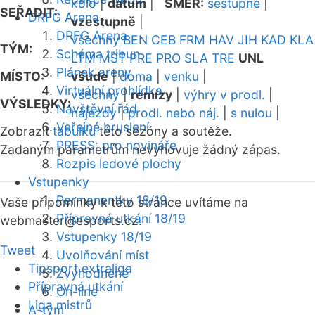
kolo
|
datum
|
SMĚR:
sestupně
|
SEŘADIT:
DRFG Arena
vzestupně
|
DRFG Arena
všechny
BEN
CEB
FRM
HAV
JIH
KAD
KLA
TÝM:
Schéma tribun
LTM
MST
PRE
PRO
SLA
TRE
UNL
Plánek areny
MÍSTO:
všude
|
doma
|
venku
|
Virtuální prohlídka
všechny
|
remízy
|
výhry v prodl.
|
VÝSLEDKY:
Návštěvní řád
nájezdy
|
prodl. nebo náj.
|
s nulou
|
Veřejné bruslení
Zobrazit
tabulku
této sezóny a soutěže.
PRESS: pro novináře
Zadaným parametrům nevyhovuje žádný zápas.
Rozpis ledové plochy
Vstupenky
Permanentky 18/19
Vaše připomínky k této stránce uvítáme na
Přípravná utkání 18/19
webmaster
@esports.cz.
Vstupenky 18/19
Tweet
Uvolňování míst
Tipsport extraliga
Zvýhodněné
Přípravná utkání
On-line
Liga mistrů
A-tým