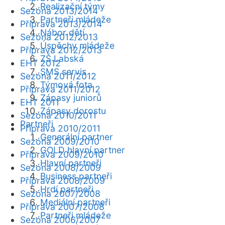
Realizační týmy
Sezóna 2013/2014
Partneři mládeže
Příprava 2013/2014
Nábor dětí
Sezóna 2012/2013
Úspěchy mládeže
Příprava 2012/2013
ZŠ Labská
EHT 2012
SMS servis
Sezóna 2011/2012
Týmová fota
Příprava 2011/2012
Zápasy juniorů
EHT 2011
Zápasy dorostu
Sezóna 2010/2011
Partneři
Příprava 2010/2011
Generální partner
Sezóna 2009/2010
GOLD hlavní partner
Příprava 2009/2010
Hlavní partneři
Sezóna 2008/2009
Business partneři
Příprava 2008/2009
Hrdí partneři
Sezóna 2007/2008
Mediální partneři
Příprava 2007/2008
Partneři mládeže
Sezóna 2006/2007