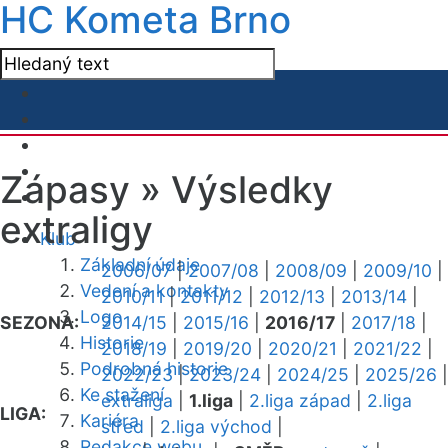
HC Kometa Brno
Zápasy »
Výsledky
extraligy
Klub
Základní údaje
2006/07
|
2007/08
|
2008/09
|
2009/10
|
Vedení a kontakty
2010/11
|
2011/12
|
2012/13
|
2013/14
|
Logo
SEZONA:
2014/15
|
2015/16
|
2016/17
|
2017/18
|
Historie
2018/19
|
2019/20
|
2020/21
|
2021/22
|
Podrobná historie
2022/23
|
2023/24
|
2024/25
|
2025/26
|
Ke stažení
extraliga
|
1.liga
|
2.liga západ
|
2.liga
LIGA:
Kariéra
střed
|
2.liga východ
|
Redakce webu