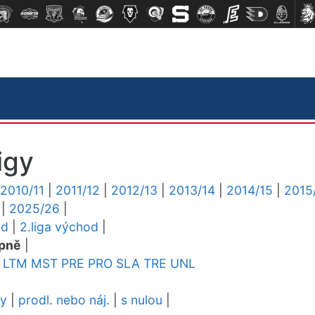
igy
2010/11
|
2011/12
|
2012/13
|
2013/14
|
2014/15
|
2015
|
2025/26
|
ed
|
2.liga východ
|
pně
|
LTM
MST
PRE
PRO
SLA
TRE
UNL
dy
|
prodl. nebo náj.
|
s nulou
|