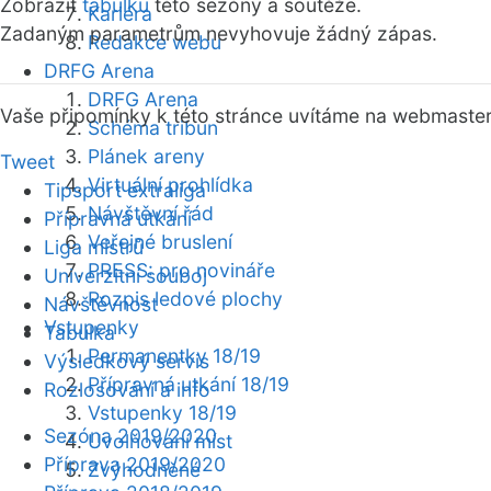
Zobrazit
tabulku
této sezóny a soutěže.
Kariéra
Zadaným parametrům nevyhovuje žádný zápas.
Redakce webu
DRFG Arena
DRFG Arena
Vaše připomínky k této stránce uvítáme na webmaste
Schéma tribun
Plánek areny
Tweet
Virtuální prohlídka
Tipsport extraliga
Návštěvní řád
Přípravná utkání
Veřejné bruslení
Liga mistrů
PRESS: pro novináře
Univerzitní souboj
Rozpis ledové plochy
Návštěvnost
Vstupenky
Tabulka
Permanentky 18/19
Výsledkový servis
Přípravná utkání 18/19
Rozlosování a info
Vstupenky 18/19
Sezóna 2019/2020
Uvolňování míst
Příprava 2019/2020
Zvýhodněné