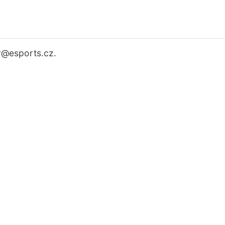
r
@esports.cz.