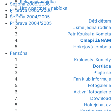
Reklamní nabídka
Sezóna 2005/2006
Hrdý partner - nabídka
Příprava 2005/2006
Žijeme
Sezóna 2004/2005
Děti dětem
Příprava 2004/2005
Jsme jedna rodina
Petr Koukal a Kometa
Chlapi ŽENÁM
Hokejová tombola
Fanzóna
Království Komety
Dortiáda
Ptejte se
Fan klub informuje
Fotogalerie
Aktivní fotogalerie
Download
Hokejchat.cz