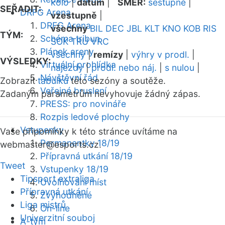
kolo
|
datum
|
SMĚR:
sestupně
|
SEŘADIT:
DRFG Arena
vzestupně
|
DRFG Arena
všechny
BIL
DEC
JBL
KLT
KNO
KOB
RIS
TÝM:
Schéma tribun
SOK
TRU
VRC
Plánek areny
všechny
|
remízy
|
výhry v prodl.
|
VÝSLEDKY:
Virtuální prohlídka
nájezdy
|
prodl. nebo náj.
|
s nulou
|
Návštěvní řád
Zobrazit
tabulku
této sezóny a soutěže.
Veřejné bruslení
Zadaným parametrům nevyhovuje žádný zápas.
PRESS: pro novináře
Rozpis ledové plochy
Vstupenky
Vaše připomínky k této stránce uvítáme na
Permanentky 18/19
webmaster
@esports.cz.
Přípravná utkání 18/19
Tweet
Vstupenky 18/19
Tipsport extraliga
Uvolňování míst
Přípravná utkání
Zvýhodněné
Liga mistrů
On-line
Univerzitní souboj
A-tým