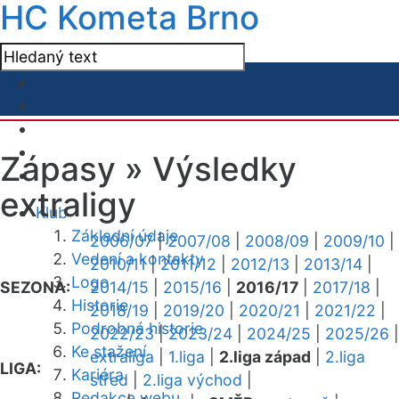
HC Kometa Brno
Zápasy »
Výsledky
extraligy
Klub
Základní údaje
2006/07
|
2007/08
|
2008/09
|
2009/10
|
Vedení a kontakty
2010/11
|
2011/12
|
2012/13
|
2013/14
|
Logo
SEZONA:
2014/15
|
2015/16
|
2016/17
|
2017/18
|
Historie
2018/19
|
2019/20
|
2020/21
|
2021/22
|
Podrobná historie
2022/23
|
2023/24
|
2024/25
|
2025/26
|
Ke stažení
extraliga
|
1.liga
|
2.liga západ
|
2.liga
LIGA:
Kariéra
střed
|
2.liga východ
|
Redakce webu