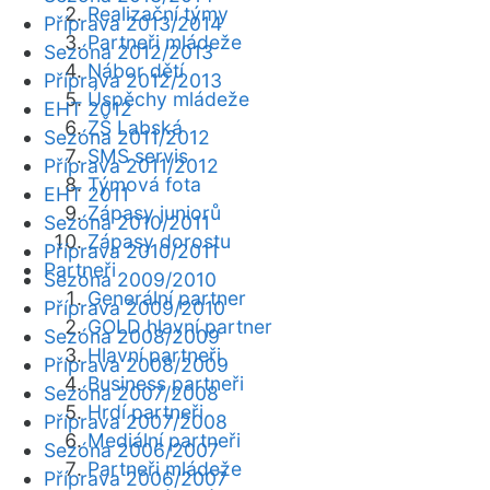
Realizační týmy
Příprava 2013/2014
Partneři mládeže
Sezóna 2012/2013
Nábor dětí
Příprava 2012/2013
Úspěchy mládeže
EHT 2012
ZŠ Labská
Sezóna 2011/2012
SMS servis
Příprava 2011/2012
Týmová fota
EHT 2011
Zápasy juniorů
Sezóna 2010/2011
Zápasy dorostu
Příprava 2010/2011
Partneři
Sezóna 2009/2010
Generální partner
Příprava 2009/2010
GOLD hlavní partner
Sezóna 2008/2009
Hlavní partneři
Příprava 2008/2009
Business partneři
Sezóna 2007/2008
Hrdí partneři
Příprava 2007/2008
Mediální partneři
Sezóna 2006/2007
Partneři mládeže
Příprava 2006/2007