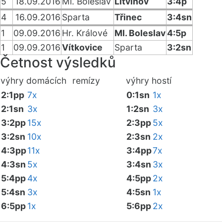
5
18.09.2016
Ml. Boleslav
Litvínov
3:4p
4
16.09.2016
Sparta
Třinec
3:4sn
1
09.09.2016
Hr. Králové
Ml. Boleslav
4:5p
1
09.09.2016
Vítkovice
Sparta
3:2sn
Četnost výsledků
výhry domácích
remízy
výhry hostí
2:1pp
7x
0:1sn
1x
2:1sn
3x
1:2sn
3x
3:2pp
15x
2:3pp
5x
3:2sn
10x
2:3sn
2x
4:3pp
11x
3:4pp
7x
4:3sn
5x
3:4sn
3x
5:4pp
4x
4:5pp
2x
5:4sn
3x
4:5sn
1x
6:5pp
1x
5:6pp
2x