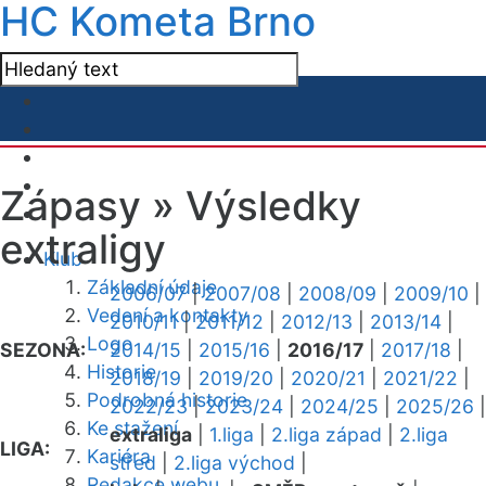
HC Kometa Brno
Zápasy »
Výsledky
extraligy
Klub
Základní údaje
2006/07
|
2007/08
|
2008/09
|
2009/10
|
Vedení a kontakty
2010/11
|
2011/12
|
2012/13
|
2013/14
|
Logo
SEZONA:
2014/15
|
2015/16
|
2016/17
|
2017/18
|
Historie
2018/19
|
2019/20
|
2020/21
|
2021/22
|
Podrobná historie
2022/23
|
2023/24
|
2024/25
|
2025/26
|
Ke stažení
extraliga
|
1.liga
|
2.liga západ
|
2.liga
LIGA:
Kariéra
střed
|
2.liga východ
|
Redakce webu