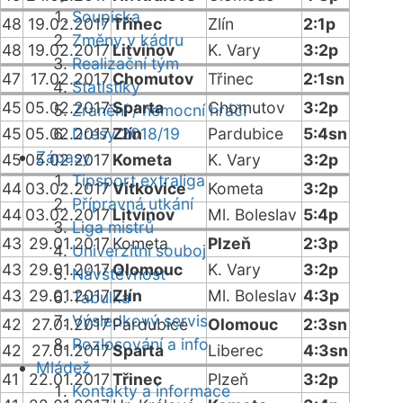
Soupiska
48
19.02.2017
Třinec
Zlín
2:1p
Změny v kádru
48
19.02.2017
Litvínov
K. Vary
3:2p
Realizační tým
47
17.02.2017
Chomutov
Třinec
2:1sn
Statistiky
45
05.02.2017
Sparta
Chomutov
3:2p
Zranění / nemocní hráči
45
05.02.2017
Dresy 2018/19
Zlín
Pardubice
5:4sn
Zápasy
45
05.02.2017
Kometa
K. Vary
3:2p
Tipsport extraliga
44
03.02.2017
Vítkovice
Kometa
3:2p
Přípravná utkání
44
03.02.2017
Litvínov
Ml. Boleslav
5:4p
Liga mistrů
43
29.01.2017
Kometa
Plzeň
2:3p
Univerzitní souboj
43
29.01.2017
Olomouc
K. Vary
3:2p
Návštěvnost
43
29.01.2017
Zlín
Ml. Boleslav
4:3p
Tabulka
Výsledkový servis
42
27.01.2017
Pardubice
Olomouc
2:3sn
Rozlosování a info
42
27.01.2017
Sparta
Liberec
4:3sn
Mládež
41
22.01.2017
Třinec
Plzeň
3:2p
Kontakty a informace