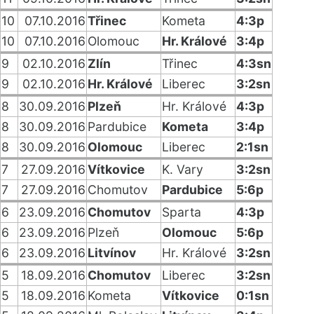
10
07.10.2016
Třinec
Kometa
4:3p
10
07.10.2016
Olomouc
Hr. Králové
3:4p
9
02.10.2016
Zlín
Třinec
4:3sn
9
02.10.2016
Hr. Králové
Liberec
3:2sn
8
30.09.2016
Plzeň
Hr. Králové
4:3p
8
30.09.2016
Pardubice
Kometa
3:4p
8
30.09.2016
Olomouc
Liberec
2:1sn
7
27.09.2016
Vítkovice
K. Vary
3:2sn
7
27.09.2016
Chomutov
Pardubice
5:6p
6
23.09.2016
Chomutov
Sparta
4:3p
6
23.09.2016
Plzeň
Olomouc
5:6p
6
23.09.2016
Litvínov
Hr. Králové
3:2sn
5
18.09.2016
Chomutov
Liberec
3:2sn
5
18.09.2016
Kometa
Vítkovice
0:1sn