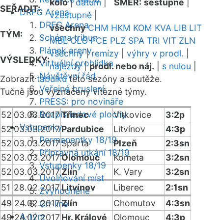
kolo
|
datum
|
SMĚR:
sestupně
|
SEŘADIT:
DRFG Arena
vzestupně
|
DRFG Arena
všechny
CHM
HKM
KOM
KVA
LIB
LIT
TÝM:
Schéma tribun
MBL
OLO
PCE
PLZ
SPA
TRI
VIT
ZLN
Plánek areny
všechny
|
remízy
|
výhry v prodl.
|
VÝSLEDKY:
Virtuální prohlídka
nájezdy
|
prodl. nebo náj.
|
s nulou
|
Návštěvní řád
Zobrazit
tabulku
této sezóny a soutěže.
Veřejné bruslení
Tučně jsou vyznačeny vítězné týmy.
PRESS: pro novináře
Rozpis ledové plochy
52
03.03.2017
Třinec
Vítkovice
3:2p
Vstupenky
52
03.03.2017
Pardubice
Litvínov
4:3p
Permanentky 18/19
52
03.03.2017
Sparta
Plzeň
2:3sn
Přípravná utkání 18/19
52
03.03.2017
Olomouc
Kometa
3:2sn
Vstupenky 18/19
52
03.03.2017
Zlín
K. Vary
3:2sn
Uvolňování míst
51
28.02.2017
Litvínov
Liberec
2:1sn
Zvýhodněné
49
24.02.2017
Zlín
Chomutov
4:3sn
On-line
A-tým
49
24.02.2017
Hr. Králové
Olomouc
4:3p