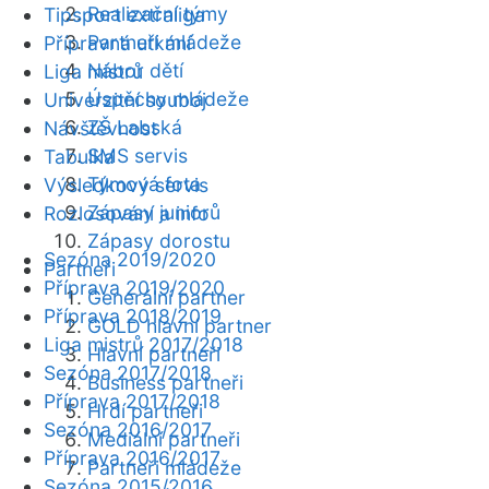
Realizační týmy
Tipsport extraliga
Partneři mládeže
Přípravná utkání
Nábor dětí
Liga mistrů
Úspěchy mládeže
Univerzitní souboj
ZŠ Labská
Návštěvnost
SMS servis
Tabulka
Týmová fota
Výsledkový servis
Zápasy juniorů
Rozlosování a info
Zápasy dorostu
Sezóna 2019/2020
Partneři
Příprava 2019/2020
Generální partner
Příprava 2018/2019
GOLD hlavní partner
Liga mistrů 2017/2018
Hlavní partneři
Sezóna 2017/2018
Business partneři
Příprava 2017/2018
Hrdí partneři
Sezóna 2016/2017
Mediální partneři
Příprava 2016/2017
Partneři mládeže
Sezóna 2015/2016