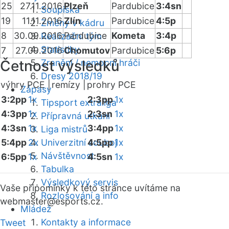
25
27.11.2016
Plzeň
Pardubice
3:4sn
Soupiska
19
11.11.2016
Zlín
Pardubice
4:5p
Změny v kádru
8
30.09.2016
Pardubice
Kometa
3:4p
Realizační tým
Statistiky
7
27.09.2016
Chomutov
Pardubice
5:6p
Četnost výsledků
Zranění / nemocní hráči
Dresy 2018/19
výhry PCE |
remízy |
prohry PCE
Zápasy
3:2pp
1x
2:3pp
1x
Tipsport extraliga
4:3pp
1x
2:3sn
1x
Přípravná utkání
4:3sn
1x
3:4pp
1x
Liga mistrů
5:4pp
2x
Univerzitní souboj
4:5pp
1x
Návštěvnost
6:5pp
1x
4:5sn
1x
Tabulka
Výsledkový servis
Vaše připomínky k této stránce uvítáme na
Rozlosování a info
webmaster
@esports.cz.
Mládež
Kontakty a informace
Tweet