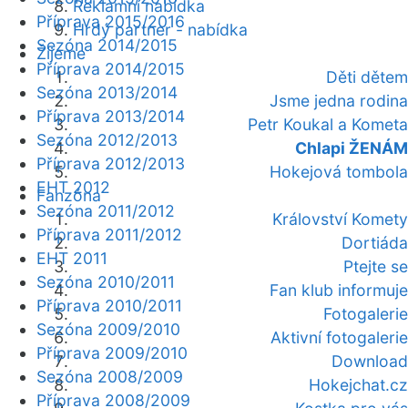
Reklamní nabídka
Příprava 2015/2016
Hrdý partner - nabídka
Sezóna 2014/2015
Žijeme
Příprava 2014/2015
Děti dětem
Sezóna 2013/2014
Jsme jedna rodina
Příprava 2013/2014
Petr Koukal a Kometa
Sezóna 2012/2013
Chlapi ŽENÁM
Příprava 2012/2013
Hokejová tombola
EHT 2012
Fanzóna
Sezóna 2011/2012
Království Komety
Příprava 2011/2012
Dortiáda
EHT 2011
Ptejte se
Sezóna 2010/2011
Fan klub informuje
Příprava 2010/2011
Fotogalerie
Sezóna 2009/2010
Aktivní fotogalerie
Příprava 2009/2010
Download
Sezóna 2008/2009
Hokejchat.cz
Příprava 2008/2009