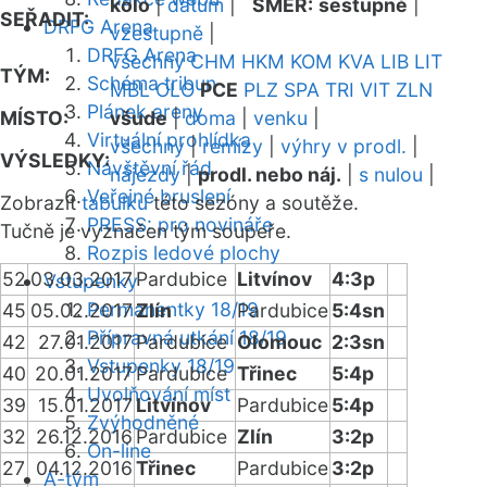
kolo
|
datum
|
SMĚR:
sestupně
|
SEŘADIT:
DRFG Arena
vzestupně
|
DRFG Arena
všechny
CHM
HKM
KOM
KVA
LIB
LIT
TÝM:
Schéma tribun
MBL
OLO
PCE
PLZ
SPA
TRI
VIT
ZLN
Plánek areny
MÍSTO:
všude
|
doma
|
venku
|
Virtuální prohlídka
všechny
|
remízy
|
výhry v prodl.
|
VÝSLEDKY:
Návštěvní řád
nájezdy
|
prodl. nebo náj.
|
s nulou
|
Veřejné bruslení
Zobrazit
tabulku
této sezóny a soutěže.
PRESS: pro novináře
Tučně je vyznačen tým soupeře.
Rozpis ledové plochy
52
03.03.2017
Pardubice
Litvínov
4:3p
Vstupenky
Permanentky 18/19
45
05.02.2017
Zlín
Pardubice
5:4sn
Přípravná utkání 18/19
42
27.01.2017
Pardubice
Olomouc
2:3sn
Vstupenky 18/19
40
20.01.2017
Pardubice
Třinec
5:4p
Uvolňování míst
39
15.01.2017
Litvínov
Pardubice
5:4p
Zvýhodněné
32
26.12.2016
Pardubice
Zlín
3:2p
On-line
27
04.12.2016
Třinec
Pardubice
3:2p
A-tým