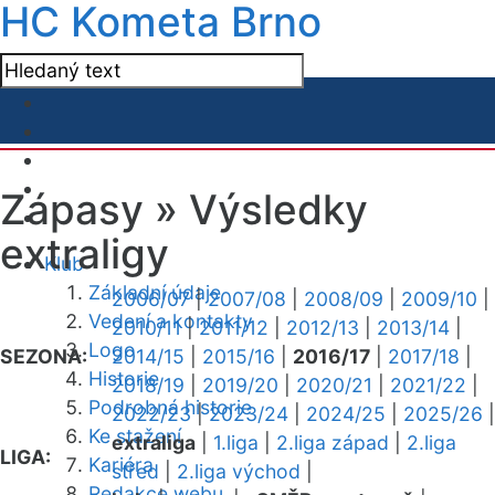
HC Kometa Brno
Zápasy »
Výsledky
extraligy
Klub
Základní údaje
2006/07
|
2007/08
|
2008/09
|
2009/10
|
Vedení a kontakty
2010/11
|
2011/12
|
2012/13
|
2013/14
|
Logo
SEZONA:
2014/15
|
2015/16
|
2016/17
|
2017/18
|
Historie
2018/19
|
2019/20
|
2020/21
|
2021/22
|
Podrobná historie
2022/23
|
2023/24
|
2024/25
|
2025/26
|
Ke stažení
extraliga
|
1.liga
|
2.liga západ
|
2.liga
LIGA:
Kariéra
střed
|
2.liga východ
|
Redakce webu