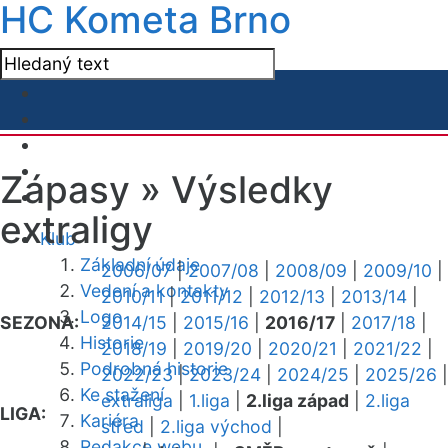
HC Kometa Brno
Zápasy »
Výsledky
extraligy
Klub
Základní údaje
2006/07
|
2007/08
|
2008/09
|
2009/10
|
Vedení a kontakty
2010/11
|
2011/12
|
2012/13
|
2013/14
|
Logo
SEZONA:
2014/15
|
2015/16
|
2016/17
|
2017/18
|
Historie
2018/19
|
2019/20
|
2020/21
|
2021/22
|
Podrobná historie
2022/23
|
2023/24
|
2024/25
|
2025/26
|
Ke stažení
extraliga
|
1.liga
|
2.liga západ
|
2.liga
LIGA:
Kariéra
střed
|
2.liga východ
|
Redakce webu