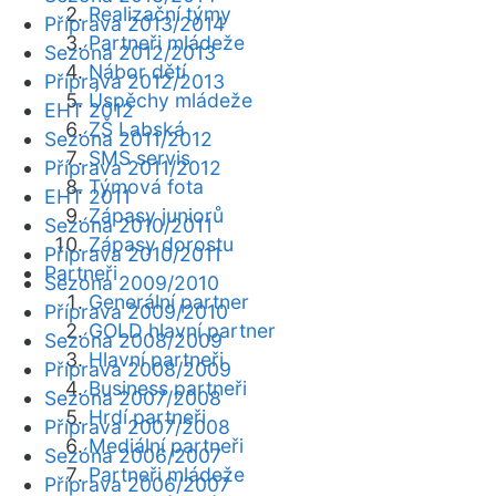
Realizační týmy
Příprava 2013/2014
Partneři mládeže
Sezóna 2012/2013
Nábor dětí
Příprava 2012/2013
Úspěchy mládeže
EHT 2012
ZŠ Labská
Sezóna 2011/2012
SMS servis
Příprava 2011/2012
Týmová fota
EHT 2011
Zápasy juniorů
Sezóna 2010/2011
Zápasy dorostu
Příprava 2010/2011
Partneři
Sezóna 2009/2010
Generální partner
Příprava 2009/2010
GOLD hlavní partner
Sezóna 2008/2009
Hlavní partneři
Příprava 2008/2009
Business partneři
Sezóna 2007/2008
Hrdí partneři
Příprava 2007/2008
Mediální partneři
Sezóna 2006/2007
Partneři mládeže
Příprava 2006/2007