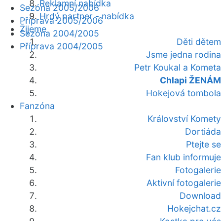
Reklamní nabídka
Sezóna 2005/2006
Hrdý partner - nabídka
Příprava 2005/2006
Žijeme
Sezóna 2004/2005
Děti dětem
Příprava 2004/2005
Jsme jedna rodina
Petr Koukal a Kometa
Chlapi ŽENÁM
Hokejová tombola
Fanzóna
Království Komety
Dortiáda
Ptejte se
Fan klub informuje
Fotogalerie
Aktivní fotogalerie
Download
Hokejchat.cz