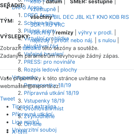
kolo
|
datum
|
SMĚR:
sestupně
|
SEŘADIT:
DRFG Arena
vzestupně
|
DRFG Arena
všechny
BIL
DEC
JBL
KLT
KNO
KOB
RIS
TÝM:
Schéma tribun
SOK
TRU
VRC
Plánek areny
všechny
|
remízy
|
výhry v prodl.
|
VÝSLEDKY:
Virtuální prohlídka
nájezdy
|
prodl. nebo náj.
|
s nulou
|
Návštěvní řád
Zobrazit
tabulku
této sezóny a soutěže.
Veřejné bruslení
Zadaným parametrům nevyhovuje žádný zápas.
PRESS: pro novináře
Rozpis ledové plochy
Vstupenky
Vaše připomínky k této stránce uvítáme na
Permanentky 18/19
webmaster
@esports.cz.
Přípravná utkání 18/19
Tweet
Vstupenky 18/19
Tipsport extraliga
Uvolňování míst
Přípravná utkání
Zvýhodněné
Liga mistrů
On-line
Univerzitní souboj
A-tým