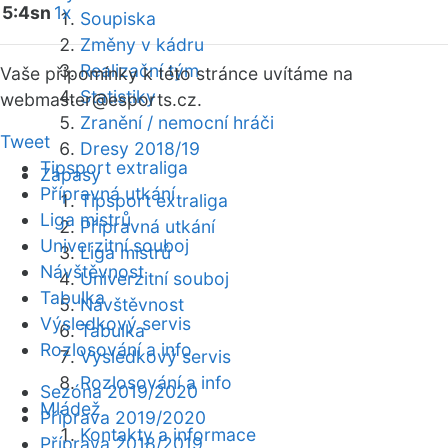
5:4sn
1x
Soupiska
Změny v kádru
Realizační tým
Vaše připomínky k této stránce uvítáme na
Statistiky
webmaster
@esports.cz.
Zranění / nemocní hráči
Tweet
Dresy 2018/19
Tipsport extraliga
Zápasy
Přípravná utkání
Tipsport extraliga
Liga mistrů
Přípravná utkání
Univerzitní souboj
Liga mistrů
Návštěvnost
Univerzitní souboj
Tabulka
Návštěvnost
Výsledkový servis
Tabulka
Rozlosování a info
Výsledkový servis
Rozlosování a info
Sezóna 2019/2020
Mládež
Příprava 2019/2020
Kontakty a informace
Příprava 2018/2019