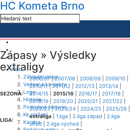
HC Kometa Brno
Zápasy »
Výsledky
extraligy
Klub
Základní údaje
2006/07
|
2007/08
|
2008/09
|
2009/10
|
Vedení a kontakty
2010/11
|
2011/12
|
2012/13
|
2013/14
|
Logo
SEZONA:
2014/15
|
2015/16
|
2016/17
|
2017/18
|
Historie
2018/19
|
2019/20
|
2020/21
|
2021/22
|
Podrobná historie
2022/23
|
2023/24
|
2024/25
|
2025/26
|
Ke stažení
extraliga
|
1.liga
|
2.liga západ
|
2.liga
LIGA:
Kariéra
střed
|
2.liga východ
|
Redakce webu