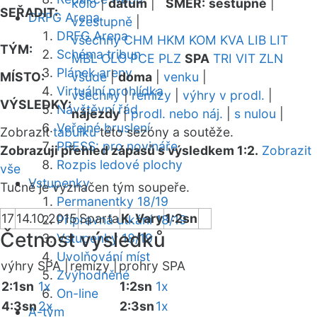
kolo
|
datum
|
SMĚR:
sestupně
|
SEŘADIT:
DRFG Arena
vzestupně
|
DRFG Arena
všechny
CHM
HKM
KOM
KVA
LIB
LIT
TÝM:
Schéma tribun
MBL
OLO
PCE
PLZ
SPA
TRI
VIT
ZLN
Plánek areny
MÍSTO:
všude
|
doma
|
venku
|
Virtuální prohlídka
všechny
|
remízy
|
výhry v prodl.
|
VÝSLEDKY:
Návštěvní řád
nájezdy
|
prodl. nebo náj.
|
s nulou
|
Veřejné bruslení
Zobrazit
tabulku
této sezóny a soutěže.
PRESS: pro novináře
Zobrazuji přehled zápasů s výsledkem 1:2.
Zobrazit
Rozpis ledové plochy
vše
Vstupenky
Tučně je vyznačen tým soupeře.
Permanentky 18/19
17
14.10.2015
Sparta
K. Vary
1:2sn
Přípravná utkání 18/19
Četnost výsledků
Vstupenky 18/19
Uvolňování míst
výhry SPA |
remízy |
prohry SPA
Zvýhodněné
2:1sn
1x
1:2sn
1x
On-line
4:3sn
2x
2:3sn
1x
A-tým