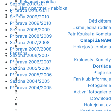
Reklamní nabídka
Sezóna 2010/2011
Hrdý partner - nabídka
Příprava 2010/2011
Žijeme
Sezóna 2009/2010
Děti dětem
Příprava 2009/2010
Jsme jedna rodina
Sezóna 2008/2009
Petr Koukal a Kometa
Příprava 2008/2009
Chlapi ŽENÁM
Sezóna 2007/2008
Hokejová tombola
Příprava 2007/2008
Fanzóna
Sezóna 2006/2007
Království Komety
Příprava 2006/2007
Dortiáda
Sezóna 2005/2006
Ptejte se
Příprava 2005/2006
Fan klub informuje
Sezóna 2004/2005
Fotogalerie
Příprava 2004/2005
Aktivní fotogalerie
Download
Hokejchat.cz