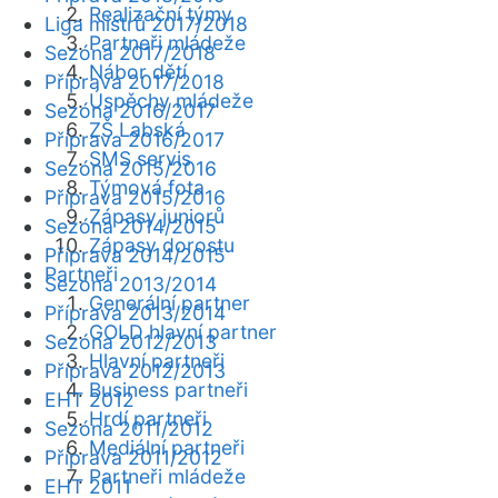
Realizační týmy
Liga mistrů 2017/2018
Partneři mládeže
Sezóna 2017/2018
Nábor dětí
Příprava 2017/2018
Úspěchy mládeže
Sezóna 2016/2017
ZŠ Labská
Příprava 2016/2017
SMS servis
Sezóna 2015/2016
Týmová fota
Příprava 2015/2016
Zápasy juniorů
Sezóna 2014/2015
Zápasy dorostu
Příprava 2014/2015
Partneři
Sezóna 2013/2014
Generální partner
Příprava 2013/2014
GOLD hlavní partner
Sezóna 2012/2013
Hlavní partneři
Příprava 2012/2013
Business partneři
EHT 2012
Hrdí partneři
Sezóna 2011/2012
Mediální partneři
Příprava 2011/2012
Partneři mládeže
EHT 2011