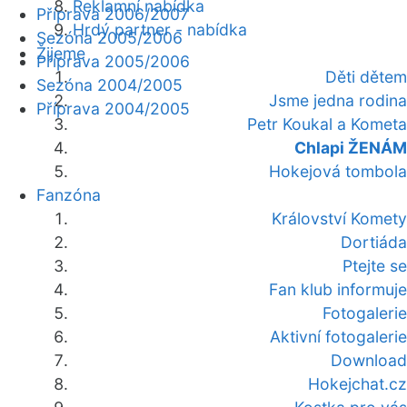
Reklamní nabídka
Příprava 2006/2007
Hrdý partner - nabídka
Sezóna 2005/2006
Žijeme
Příprava 2005/2006
Děti dětem
Sezóna 2004/2005
Jsme jedna rodina
Příprava 2004/2005
Petr Koukal a Kometa
Chlapi ŽENÁM
Hokejová tombola
Fanzóna
Království Komety
Dortiáda
Ptejte se
Fan klub informuje
Fotogalerie
Aktivní fotogalerie
Download
Hokejchat.cz