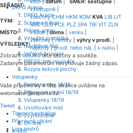
kolo
|
datum
|
SMĚR:
sestupně
|
SEŘADIT:
DRFG Arena
vzestupně
|
DRFG Arena
všechny
CHM
HKM
KOM
KVA
LIB
LIT
TÝM:
Schéma tribun
MBL
OLO
PCE
PLZ
SPA
TRI
VIT
ZLN
Plánek areny
MÍSTO:
všude
|
doma
|
venku
|
Virtuální prohlídka
všechny
|
remízy
|
výhry v prodl.
|
VÝSLEDKY:
Návštěvní řád
nájezdy
|
prodl. nebo náj.
|
s nulou
|
Veřejné bruslení
Zobrazit
tabulku
této sezóny a soutěže.
PRESS: pro novináře
Zadaným parametrům nevyhovuje žádný zápas.
Rozpis ledové plochy
Vstupenky
Permanentky 18/19
Vaše připomínky k této stránce uvítáme na
Přípravná utkání 18/19
webmaster
@esports.cz.
Vstupenky 18/19
Tweet
Uvolňování míst
Tipsport extraliga
Zvýhodněné
Přípravná utkání
On-line
Liga mistrů
A-tým