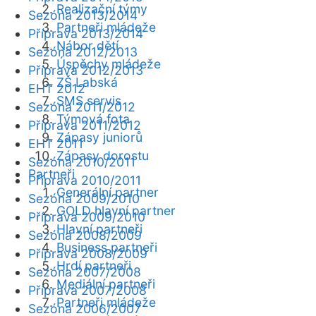
Realizační týmy
Sezóna 2013/2014
Partneři mládeže
Příprava 2013/2014
Nábor dětí
Sezóna 2012/2013
Úspěchy mládeže
Příprava 2012/2013
ZŠ Labská
EHT 2012
SMS servis
Sezóna 2011/2012
Týmová fota
Příprava 2011/2012
Zápasy juniorů
EHT 2011
Zápasy dorostu
Sezóna 2010/2011
Partneři
Příprava 2010/2011
Generální partner
Sezóna 2009/2010
GOLD hlavní partner
Příprava 2009/2010
Hlavní partneři
Sezóna 2008/2009
Business partneři
Příprava 2008/2009
Hrdí partneři
Sezóna 2007/2008
Mediální partneři
Příprava 2007/2008
Partneři mládeže
Sezóna 2006/2007