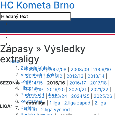
HC Kometa Brno
Zápasy »
Výsledky
extraligy
Klub
Základní údaje
2006/07
|
2007/08
|
2008/09
|
2009/10
|
Vedení a kontakty
2010/11
|
2011/12
|
2012/13
|
2013/14
|
Logo
SEZONA:
2014/15
|
2015/16
|
2016/17
|
2017/18
|
Historie
2018/19
|
2019/20
|
2020/21
|
2021/22
|
Podrobná historie
2022/23
|
2023/24
|
2024/25
|
2025/26
|
Ke stažení
extraliga
|
1.liga
|
2.liga západ
|
2.liga
LIGA:
Kariéra
střed
|
2.liga východ
|
Redakce webu