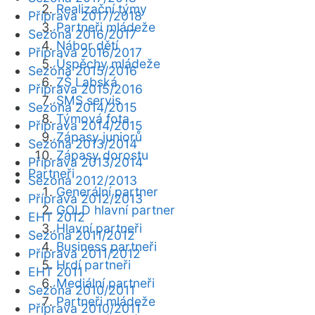
Realizační týmy
Příprava 2017/2018
Partneři mládeže
Sezóna 2016/2017
Nábor dětí
Příprava 2016/2017
Úspěchy mládeže
Sezóna 2015/2016
ZŠ Labská
Příprava 2015/2016
SMS servis
Sezóna 2014/2015
Týmová fota
Příprava 2014/2015
Zápasy juniorů
Sezóna 2013/2014
Zápasy dorostu
Příprava 2013/2014
Partneři
Sezóna 2012/2013
Generální partner
Příprava 2012/2013
GOLD hlavní partner
EHT 2012
Hlavní partneři
Sezóna 2011/2012
Business partneři
Příprava 2011/2012
Hrdí partneři
EHT 2011
Mediální partneři
Sezóna 2010/2011
Partneři mládeže
Příprava 2010/2011