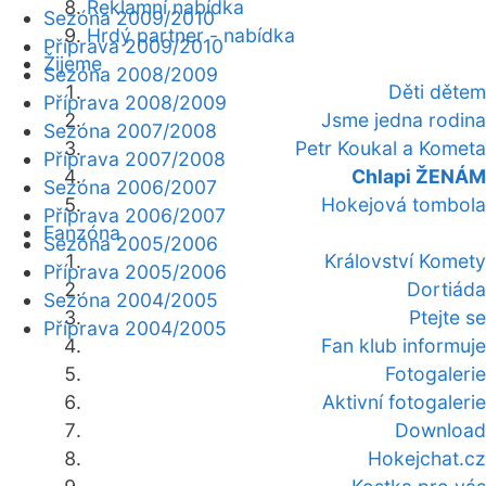
Reklamní nabídka
Sezóna 2009/2010
Hrdý partner - nabídka
Příprava 2009/2010
Žijeme
Sezóna 2008/2009
Děti dětem
Příprava 2008/2009
Jsme jedna rodina
Sezóna 2007/2008
Petr Koukal a Kometa
Příprava 2007/2008
Chlapi ŽENÁM
Sezóna 2006/2007
Hokejová tombola
Příprava 2006/2007
Fanzóna
Sezóna 2005/2006
Království Komety
Příprava 2005/2006
Dortiáda
Sezóna 2004/2005
Ptejte se
Příprava 2004/2005
Fan klub informuje
Fotogalerie
Aktivní fotogalerie
Download
Hokejchat.cz