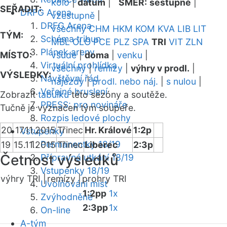
kolo
|
datum
|
SMĚR:
sestupně
|
SEŘADIT:
DRFG Arena
vzestupně
|
DRFG Arena
všechny
CHM
HKM
KOM
KVA
LIB
LIT
TÝM:
Schéma tribun
MBL
OLO
PCE
PLZ
SPA
TRI
VIT
ZLN
Plánek areny
MÍSTO:
všude
|
doma
|
venku
|
Virtuální prohlídka
všechny
|
remízy
|
výhry v prodl.
|
VÝSLEDKY:
Návštěvní řád
nájezdy
|
prodl. nebo náj.
|
s nulou
|
Veřejné bruslení
Zobrazit
tabulku
této sezóny a soutěže.
PRESS: pro novináře
Tučně je vyznačen tým soupeře.
Rozpis ledové plochy
20
17.11.2015
Třinec
Hr. Králové
1:2p
Vstupenky
Permanentky 18/19
19
15.11.2015
Třinec
Liberec
2:3p
Četnost výsledků
Přípravná utkání 18/19
Vstupenky 18/19
výhry TRI |
remízy |
prohry TRI
Uvolňování míst
1:2pp
1x
Zvýhodněné
2:3pp
1x
On-line
A-tým