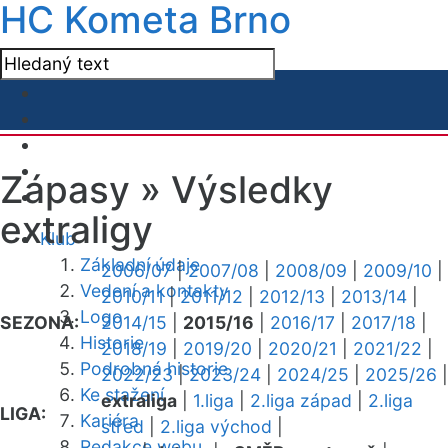
HC Kometa Brno
Zápasy »
Výsledky
extraligy
Klub
Základní údaje
2006/07
|
2007/08
|
2008/09
|
2009/10
|
Vedení a kontakty
2010/11
|
2011/12
|
2012/13
|
2013/14
|
Logo
SEZONA:
2014/15
|
2015/16
|
2016/17
|
2017/18
|
Historie
2018/19
|
2019/20
|
2020/21
|
2021/22
|
Podrobná historie
2022/23
|
2023/24
|
2024/25
|
2025/26
|
Ke stažení
extraliga
|
1.liga
|
2.liga západ
|
2.liga
LIGA:
Kariéra
střed
|
2.liga východ
|
Redakce webu