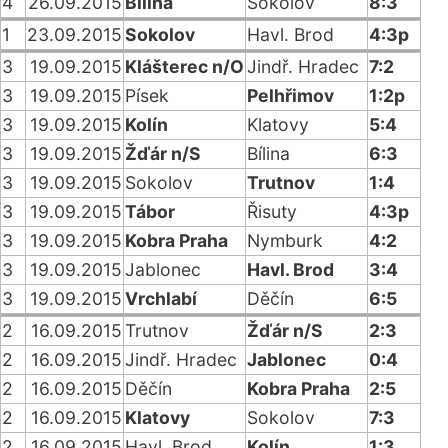
4
26.09.2015
Bílina
Sokolov
8:3
1
23.09.2015
Sokolov
Havl. Brod
4:3p
3
19.09.2015
Klášterec n/O
Jindř. Hradec
7:2
3
19.09.2015
Písek
Pelhřimov
1:2p
3
19.09.2015
Kolín
Klatovy
5:4
3
19.09.2015
Žďár n/S
Bílina
6:3
3
19.09.2015
Sokolov
Trutnov
1:4
3
19.09.2015
Tábor
Řisuty
4:3p
3
19.09.2015
Kobra Praha
Nymburk
4:2
3
19.09.2015
Jablonec
Havl. Brod
3:4
3
19.09.2015
Vrchlabí
Děčín
6:5
2
16.09.2015
Trutnov
Žďár n/S
2:3
2
16.09.2015
Jindř. Hradec
Jablonec
0:4
2
16.09.2015
Děčín
Kobra Praha
2:5
2
16.09.2015
Klatovy
Sokolov
7:3
2
16.09.2015
Havl. Brod
Kolín
1:3