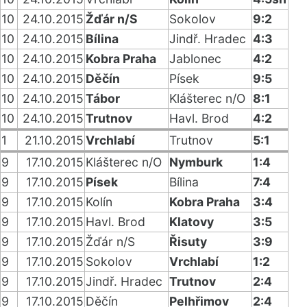
10
24.10.2015
Žďár n/S
Sokolov
9:2
10
24.10.2015
Bílina
Jindř. Hradec
4:3
10
24.10.2015
Kobra Praha
Jablonec
4:2
10
24.10.2015
Děčín
Písek
9:5
10
24.10.2015
Tábor
Klášterec n/O
8:1
10
24.10.2015
Trutnov
Havl. Brod
4:2
1
21.10.2015
Vrchlabí
Trutnov
5:1
9
17.10.2015
Klášterec n/O
Nymburk
1:4
9
17.10.2015
Písek
Bílina
7:4
9
17.10.2015
Kolín
Kobra Praha
3:4
9
17.10.2015
Havl. Brod
Klatovy
3:5
9
17.10.2015
Žďár n/S
Řisuty
3:9
9
17.10.2015
Sokolov
Vrchlabí
1:2
9
17.10.2015
Jindř. Hradec
Trutnov
2:4
9
17.10.2015
Děčín
Pelhřimov
2:4