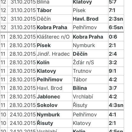
12
31.10.2015
Bílina
Klatovy
5:7
12
31.10.2015
Tábor
Písek
7:1
12
31.10.2015
Děčín
Havl. Brod
2:3sn
12
31.10.2015
Kobra Praha
Pelhřimov
6:5sn
11
28.10.2015
Klášterec n/O
Kobra Praha
0:6
11
28.10.2015
Písek
Nymburk
2:1
11
28.10.2015
Jindř. Hradec
Děčín
2:4
11
28.10.2015
Kolín
Žďár n/S
3:2
11
28.10.2015
Klatovy
Trutnov
9:1
11
28.10.2015
Pelhřimov
Tábor
4:2
11
28.10.2015
Havl. Brod
Bílina
3:7
11
28.10.2015
Jablonec
Vrchlabí
4:2
11
28.10.2015
Sokolov
Řisuty
4:3sn
10
24.10.2015
Nymburk
Pelhřimov
4:1
10
24.10.2015
Řisuty
Klatovy
2:1
10
24.10.2015
Vrchlabí
Kolín
4:5sn