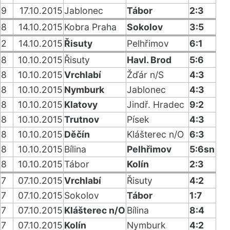
9
17.10.2015
Jablonec
Tábor
2:3
8
14.10.2015
Kobra Praha
Sokolov
3:5
2
14.10.2015
Řisuty
Pelhřimov
6:1
8
10.10.2015
Řisuty
Havl. Brod
5:6
8
10.10.2015
Vrchlabí
Žďár n/S
4:3
8
10.10.2015
Nymburk
Jablonec
4:3
8
10.10.2015
Klatovy
Jindř. Hradec
9:2
8
10.10.2015
Trutnov
Písek
4:3
8
10.10.2015
Děčín
Klášterec n/O
6:3
8
10.10.2015
Bílina
Pelhřimov
5:6sn
8
10.10.2015
Tábor
Kolín
2:3
7
07.10.2015
Vrchlabí
Řisuty
4:2
7
07.10.2015
Sokolov
Tábor
1:7
7
07.10.2015
Klášterec n/O
Bílina
8:4
7
07.10.2015
Kolín
Nymburk
4:2