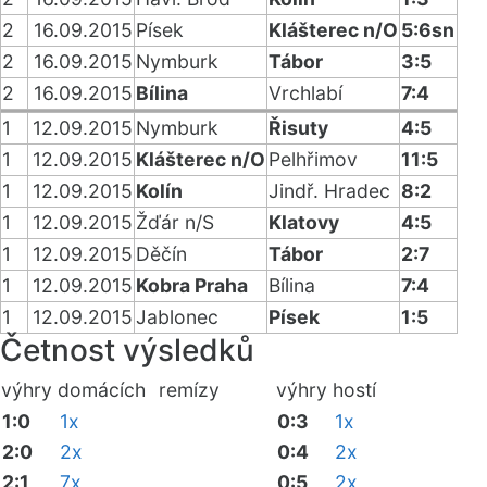
2
16.09.2015
Písek
Klášterec n/O
5:6sn
2
16.09.2015
Nymburk
Tábor
3:5
2
16.09.2015
Bílina
Vrchlabí
7:4
1
12.09.2015
Nymburk
Řisuty
4:5
1
12.09.2015
Klášterec n/O
Pelhřimov
11:5
1
12.09.2015
Kolín
Jindř. Hradec
8:2
1
12.09.2015
Žďár n/S
Klatovy
4:5
1
12.09.2015
Děčín
Tábor
2:7
1
12.09.2015
Kobra Praha
Bílina
7:4
1
12.09.2015
Jablonec
Písek
1:5
Četnost výsledků
výhry domácích
remízy
výhry hostí
1:0
1x
0:3
1x
2:0
2x
0:4
2x
2:1
7x
0:5
2x