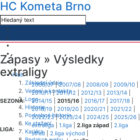
HC Kometa Brno
Zápasy »
Výsledky
extraligy
Klub
Základní údaje
2006/07
|
2007/08
|
2008/09
|
2009/10
|
Vedení a kontakty
2010/11
|
2011/12
|
2012/13
|
2013/14
|
Logo
SEZONA:
2014/15
|
2015/16
|
2016/17
|
2017/18
|
Historie
2018/19
|
2019/20
|
2020/21
|
2021/22
|
Podrobná historie
2022/23
|
2023/24
|
2024/25
|
2025/26
|
Ke stažení
extraliga
|
1.liga
|
2.liga západ
|
2.liga
LIGA:
Kariéra
střed
|
2.liga východ
|
Redakce webu