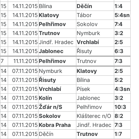
15
14.11.2015
Bílina
Děčín
1:4
15
14.11.2015
Klatovy
Tábor
5:4sn
15
14.11.2015
Pelhřimov
Sokolov
7:4
15
14.11.2015
Trutnov
Nymburk
3:2
15
14.11.2015
Jindř. Hradec
Vrchlabí
2:5
15
14.11.2015
Jablonec
Řisuty
6:3
7
11.11.2015
Pelhřimov
Trutnov
7:3
14
07.11.2015
Nymburk
Klatovy
2:5
14
07.11.2015
Řisuty
Bílina
5:2
14
07.11.2015
Vrchlabí
Písek
4:3sn
14
07.11.2015
Kolín
Jablonec
3:2
14
07.11.2015
Žďár n/S
Pelhřimov
10:3
14
07.11.2015
Sokolov
Klášterec n/O
8:2
14
07.11.2015
Kobra Praha
Jindř. Hradec
7:3
14
07.11.2015
Děčín
Trutnov
1:7