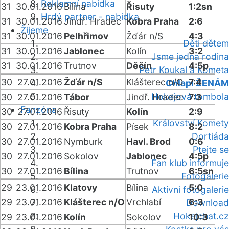
Reklamní nabídka
31
30.01.2016
Bílina
Řisuty
1:2sn
Hrdý partner - nabídka
31
30.01.2016
Jindř. Hradec
Kobra Praha
2:6
Žijeme
31
30.01.2016
Pelhřimov
Žďár n/S
4:3
Děti dětem
31
30.01.2016
Jablonec
Kolín
3:2
Jsme jedna rodina
31
30.01.2016
Trutnov
Děčín
4:5p
Petr Koukal a Kometa
30
27.01.2016
Žďár n/S
Klášterec n/O
7:4
Chlapi ŽENÁM
Hokejová tombola
30
27.01.2016
Tábor
Jindř. Hradec
7:3
Fanzóna
30
27.01.2016
Řisuty
Kolín
2:9
Království Komety
30
27.01.2016
Kobra Praha
Písek
8:2
Dortiáda
30
27.01.2016
Nymburk
Havl. Brod
0:6
Ptejte se
30
27.01.2016
Sokolov
Jablonec
4:5p
Fan klub informuje
30
27.01.2016
Bílina
Trutnov
6:5sn
Fotogalerie
29
23.01.2016
Klatovy
Bílina
5:0
Aktivní fotogalerie
29
23.01.2016
Klášterec n/O
Vrchlabí
6:3
Download
Hokejchat.cz
29
23.01.2016
Kolín
Sokolov
10:3