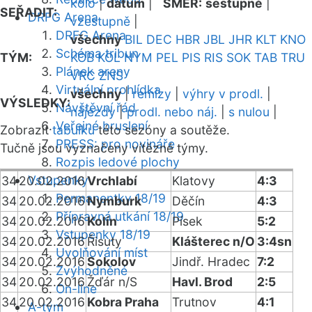
kolo
|
datum
|
SMĚR:
sestupně
|
SEŘADIT:
DRFG Arena
vzestupně
|
DRFG Arena
všechny
BIL
DEC
HBR
JBL
JHR
KLT
KNO
Schéma tribun
TÝM:
KOB
KOL
NYM
PEL
PIS
RIS
SOK
TAB
TRU
Plánek areny
VRC
ZNS
Virtuální prohlídka
všechny
|
remízy
|
výhry v prodl.
|
VÝSLEDKY:
Návštěvní řád
nájezdy
|
prodl. nebo náj.
|
s nulou
|
Veřejné bruslení
Zobrazit
tabulku
této sezóny a soutěže.
PRESS: pro novináře
Tučně jsou vyznačeny vítězné týmy.
Rozpis ledové plochy
Vstupenky
34
20.02.2016
Vrchlabí
Klatovy
4:3
Permanentky 18/19
34
20.02.2016
Nymburk
Děčín
4:3
Přípravná utkání 18/19
34
20.02.2016
Kolín
Písek
5:2
Vstupenky 18/19
34
20.02.2016
Řisuty
Klášterec n/O
3:4sn
Uvolňování míst
34
20.02.2016
Sokolov
Jindř. Hradec
7:2
Zvýhodněné
34
20.02.2016
Žďár n/S
Havl. Brod
2:5
On-line
34
20.02.2016
Kobra Praha
Trutnov
4:1
A-tým