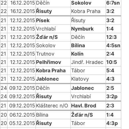
22
16.12.2015
Děčín
Sokolov
6:7sn
22
16.12.2015
Řisuty
Kobra Praha
3:2
21
12.12.2015
Písek
Řisuty
3:2
21
12.12.2015
Vrchlabí
Nymburk
1:4
21
12.12.2015
Žďár n/S
Děčín
12:3
21
12.12.2015
Sokolov
Bílina
4:5sn
21
12.12.2015
Trutnov
Kolín
2:4
21
12.12.2015
Pelhřimov
Jindř. Hradec
10:5
21
12.12.2015
Kobra Praha
Tábor
5:4
21
12.12.2015
Jablonec
Klatovy
4:3
24
09.12.2015
Děčín
Jablonec
2:5
24
09.12.2015
Řisuty
Vrchlabí
3:2p
21
09.12.2015
Klášterec n/O
Havl. Brod
2:3
20
06.12.2015
Bílina
Žďár n/S
1:4
20
05.12.2015
Řisuty
Tábor
4:3p