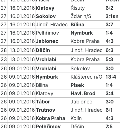
27
16.01.2016
Klatovy
Řisuty
6:2
27
16.01.2016
Sokolov
Žďár n/S
2:1sn
27
16.01.2016
Jindř. Hradec
Bílina
3:7
27
16.01.2016
Pelhřimov
Nymburk
1:4
27
16.01.2016
Jablonec
Kobra Praha
4:3
28
13.01.2016
Děčín
Jindř. Hradec
6:3
23
13.01.2016
Vrchlabí
Kobra Praha
5:3
26
09.01.2016
Vrchlabí
Sokolov
3:0
26
09.01.2016
Nymburk
Klášterec n/O
13:4
26
09.01.2016
Bílina
Písek
1:4
26
09.01.2016
Klatovy
Havl. Brod
3:4
26
09.01.2016
Tábor
Jablonec
3:0
26
09.01.2016
Trutnov
Jindř. Hradec
6:1
26
09.01.2016
Kobra Praha
Kolín
4:3
26
09.01.2016
Pelhřimov
Děčín
7:5