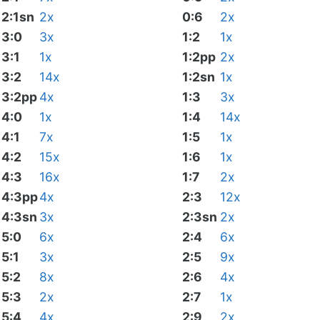
2:1sn
2x
0:6
2x
3:0
3x
1:2
1x
3:1
1x
1:2pp
2x
3:2
14x
1:2sn
1x
3:2pp
4x
1:3
3x
4:0
1x
1:4
14x
4:1
7x
1:5
1x
4:2
15x
1:6
1x
4:3
16x
1:7
2x
4:3pp
4x
2:3
12x
4:3sn
3x
2:3sn
2x
5:0
6x
2:4
6x
5:1
3x
2:5
9x
5:2
8x
2:6
4x
5:3
2x
2:7
1x
5:4
4x
2:9
2x