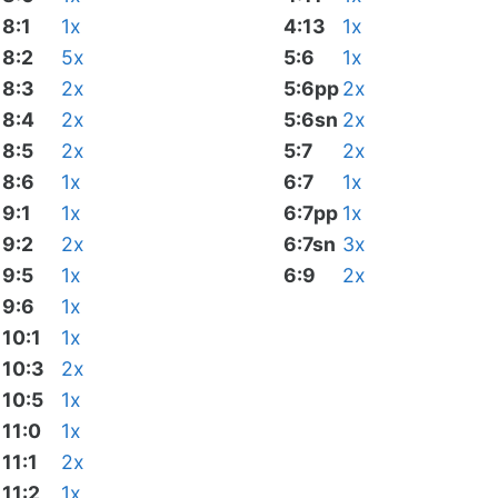
8:1
1x
4:13
1x
8:2
5x
5:6
1x
8:3
2x
5:6pp
2x
8:4
2x
5:6sn
2x
8:5
2x
5:7
2x
8:6
1x
6:7
1x
9:1
1x
6:7pp
1x
9:2
2x
6:7sn
3x
9:5
1x
6:9
2x
9:6
1x
10:1
1x
10:3
2x
10:5
1x
11:0
1x
11:1
2x
11:2
1x