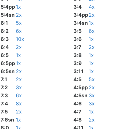
5:4pp
1x
3:4
4x
5:4sn
2x
3:4pp
2x
6:1
5x
3:4sn
1x
6:2
6x
3:5
6x
6:3
10x
3:6
1x
6:4
2x
3:7
2x
6:5
1x
3:8
1x
6:5pp
1x
3:9
1x
6:5sn
2x
3:11
1x
7:1
2x
4:5
5x
7:2
3x
4:5pp
2x
7:3
6x
4:5sn
3x
7:4
8x
4:6
3x
7:5
2x
4:7
1x
7:6sn
1x
4:8
2x
8:0
1x
4:11
1x