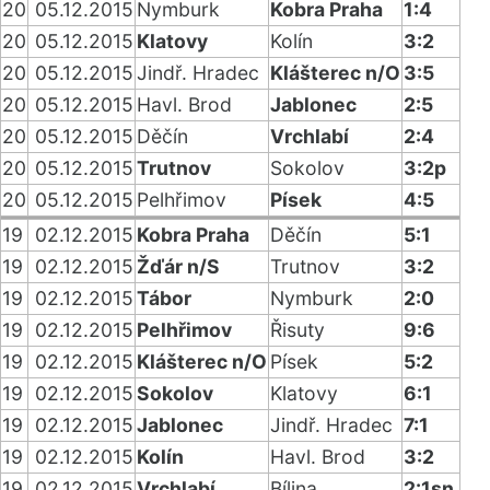
20
05.12.2015
Nymburk
Kobra Praha
1:4
20
05.12.2015
Klatovy
Kolín
3:2
20
05.12.2015
Jindř. Hradec
Klášterec n/O
3:5
20
05.12.2015
Havl. Brod
Jablonec
2:5
20
05.12.2015
Děčín
Vrchlabí
2:4
20
05.12.2015
Trutnov
Sokolov
3:2p
20
05.12.2015
Pelhřimov
Písek
4:5
19
02.12.2015
Kobra Praha
Děčín
5:1
19
02.12.2015
Žďár n/S
Trutnov
3:2
19
02.12.2015
Tábor
Nymburk
2:0
19
02.12.2015
Pelhřimov
Řisuty
9:6
19
02.12.2015
Klášterec n/O
Písek
5:2
19
02.12.2015
Sokolov
Klatovy
6:1
19
02.12.2015
Jablonec
Jindř. Hradec
7:1
19
02.12.2015
Kolín
Havl. Brod
3:2
19
02.12.2015
Vrchlabí
Bílina
2:1sn