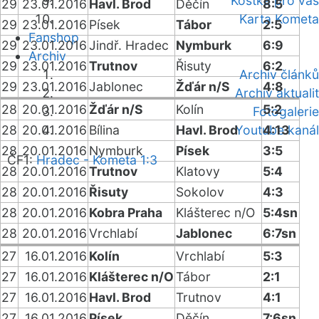
Kostka pro vás
29
23.01.2016
Havl. Brod
Děčín
8:5
Karta Kometa
29
23.01.2016
Písek
Tábor
2:5
Fanshop
29
23.01.2016
Jindř. Hradec
Nymburk
6:9
Archiv
29
23.01.2016
Trutnov
Řisuty
6:2
Archiv článků
29
23.01.2016
Jablonec
Žďár n/S
4:8
Archiv aktualit
28
20.01.2016
Žďár n/S
Kolín
5:2
Fotogalerie
28
20.01.2016
Bílina
Havl. Brod
Youtube kanál
4:13
28
20.01.2016
Nymburk
Písek
3:5
ČF1:
Hradec - Kometa 1:3
28
20.01.2016
Trutnov
Klatovy
5:4
28
20.01.2016
Řisuty
Sokolov
4:3
28
20.01.2016
Kobra Praha
Klášterec n/O
5:4sn
28
20.01.2016
Vrchlabí
Jablonec
6:7sn
27
16.01.2016
Kolín
Vrchlabí
5:3
27
16.01.2016
Klášterec n/O
Tábor
2:1
27
16.01.2016
Havl. Brod
Trutnov
4:1
27
16.01.2016
Písek
Děčín
7:6sn