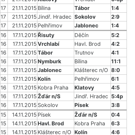
17
21.11.2015
Bílina
Tábor
1:4
17
21.11.2015
Jindř. Hradec
Sokolov
2:9
17
21.11.2015
Pelhřimov
Jablonec
1:4
16
17.11.2015
Řisuty
Děčín
5:2
16
17.11.2015
Vrchlabí
Havl. Brod
4:2
16
17.11.2015
Tábor
Trutnov
4:1
16
17.11.2015
Nymburk
Bílina
11:1
16
17.11.2015
Jablonec
Klášterec n/O
8:0
16
17.11.2015
Kolín
Pelhřimov
6:1
16
17.11.2015
Kobra Praha
Klatovy
4:5
16
17.11.2015
Žďár n/S
Jindř. Hradec
5:4p
16
17.11.2015
Sokolov
Písek
3:8
15
14.11.2015
Písek
Žďár n/S
0:4
15
14.11.2015
Havl. Brod
Kobra Praha
6:3
15
14.11.2015
Klášterec n/O
Kolín
4:6