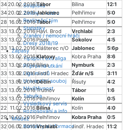
34
20.02.2016
Tábor
Bílina
12:1
Soupiska
34
20.02.2016
Jablonec
Pelhřimov
5:0
Změny v kádru
Realizační tým
28
16.02.2016
Tábor
Pelhřimov
5:0
Statistiky
33
13.02.2016
Havl. Brod
Vrchlabí
2:3
Zranění / nemocní hráči
33
13.02.2016
Písek
Sokolov
4:5
Dresy 2018/19
33
13.02.2016
Klášterec n/O
Jablonec
5:6p
Zápasy
33
13.02.2016
Klatovy
Kobra Praha
8:6
Tipsport extraliga
33
13.02.2016
Bílina
Nymburk
2:3
Přípravná utkání
33
13.02.2016
Liga mistrů
Jindř. Hradec
Žďár n/S
3:11
Univerzitní souboj
33
13.02.2016
Děčín
Řisuty
4:2
Návštěvnost
33
13.02.2016
Trutnov
Tábor
1:6
Tabulka
33
13.02.2016
Pelhřimov
Kolín
0:5
Výsledkový servis
22
11.02.2016
Bílina
Kolín
4:0
Rozlosování a info
29
10.02.2016
Pelhřimov
Kobra Praha
0:5
Mládež
Kontakty a informace
32
06.02.2016
Vrchlabí
Jindř. Hradec
11:2