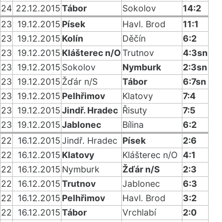
24
22.12.2015
Tábor
Sokolov
14:2
23
19.12.2015
Písek
Havl. Brod
11:1
23
19.12.2015
Kolín
Děčín
6:2
23
19.12.2015
Klášterec n/O
Trutnov
4:3sn
23
19.12.2015
Sokolov
Nymburk
2:3sn
23
19.12.2015
Žďár n/S
Tábor
6:7sn
23
19.12.2015
Pelhřimov
Klatovy
7:4
23
19.12.2015
Jindř. Hradec
Řisuty
7:5
23
19.12.2015
Jablonec
Bílina
6:2
22
16.12.2015
Jindř. Hradec
Písek
2:6
22
16.12.2015
Klatovy
Klášterec n/O
4:1
22
16.12.2015
Nymburk
Žďár n/S
2:3
22
16.12.2015
Trutnov
Jablonec
6:3
22
16.12.2015
Pelhřimov
Havl. Brod
3:2
22
16.12.2015
Tábor
Vrchlabí
2:0