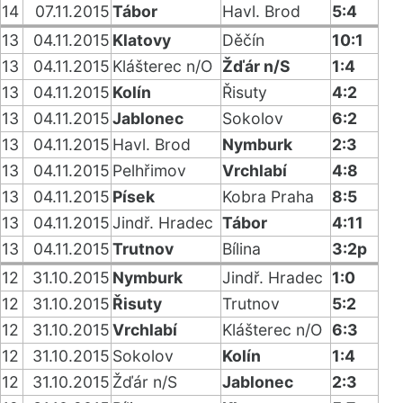
14
07.11.2015
Tábor
Havl. Brod
5:4
13
04.11.2015
Klatovy
Děčín
10:1
13
04.11.2015
Klášterec n/O
Žďár n/S
1:4
13
04.11.2015
Kolín
Řisuty
4:2
13
04.11.2015
Jablonec
Sokolov
6:2
13
04.11.2015
Havl. Brod
Nymburk
2:3
13
04.11.2015
Pelhřimov
Vrchlabí
4:8
13
04.11.2015
Písek
Kobra Praha
8:5
13
04.11.2015
Jindř. Hradec
Tábor
4:11
13
04.11.2015
Trutnov
Bílina
3:2p
12
31.10.2015
Nymburk
Jindř. Hradec
1:0
12
31.10.2015
Řisuty
Trutnov
5:2
12
31.10.2015
Vrchlabí
Klášterec n/O
6:3
12
31.10.2015
Sokolov
Kolín
1:4
12
31.10.2015
Žďár n/S
Jablonec
2:3