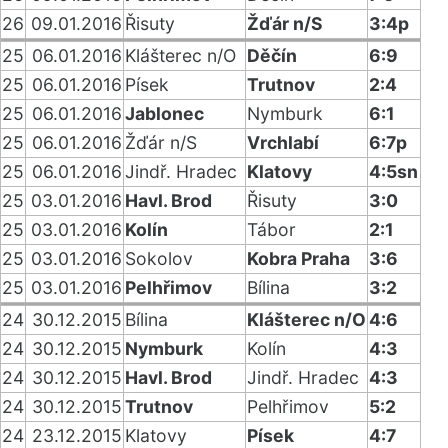
26
09.01.2016
Řisuty
Žďár n/S
3:4p
25
06.01.2016
Klášterec n/O
Děčín
6:9
25
06.01.2016
Písek
Trutnov
2:4
25
06.01.2016
Jablonec
Nymburk
6:1
25
06.01.2016
Žďár n/S
Vrchlabí
6:7p
25
06.01.2016
Jindř. Hradec
Klatovy
4:5sn
25
03.01.2016
Havl. Brod
Řisuty
3:0
25
03.01.2016
Kolín
Tábor
2:1
25
03.01.2016
Sokolov
Kobra Praha
3:6
25
03.01.2016
Pelhřimov
Bílina
3:2
24
30.12.2015
Bílina
Klášterec n/O
4:6
24
30.12.2015
Nymburk
Kolín
4:3
24
30.12.2015
Havl. Brod
Jindř. Hradec
4:3
24
30.12.2015
Trutnov
Pelhřimov
5:2
24
23.12.2015
Klatovy
Písek
4:7