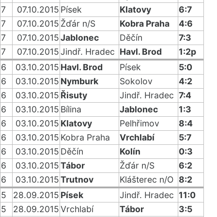
7
07.10.2015
Písek
Klatovy
6:7
7
07.10.2015
Žďár n/S
Kobra Praha
4:6
7
07.10.2015
Jablonec
Děčín
7:3
7
07.10.2015
Jindř. Hradec
Havl. Brod
1:2p
6
03.10.2015
Havl. Brod
Písek
5:0
6
03.10.2015
Nymburk
Sokolov
4:2
6
03.10.2015
Řisuty
Jindř. Hradec
7:4
6
03.10.2015
Bílina
Jablonec
1:3
6
03.10.2015
Klatovy
Pelhřimov
8:4
6
03.10.2015
Kobra Praha
Vrchlabí
5:7
6
03.10.2015
Děčín
Kolín
0:3
6
03.10.2015
Tábor
Žďár n/S
6:2
6
03.10.2015
Trutnov
Klášterec n/O
8:2
5
28.09.2015
Písek
Jindř. Hradec
11:0
5
28.09.2015
Vrchlabí
Tábor
3:5