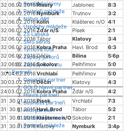
Realizační týmy
32
06.02.2016
Řisuty
Jablonec
8:3
Partneři mládeže
32
06.02.2016
Nymburk
Trutnov
3:2
Nábor dětí
32
06.02.2016
Kolín
Klášterec n/O
4:1
Úspěchy mládeže
32
06.02.2016
Žďár n/S
Písek
2:1
ZŠ Labská
32
06.02.2016
Tábor
Klatovy
3:4
SMS servis
32
06.02.2016
Kobra Praha
Havl. Brod
6:3
Týmová fota
32
06.02.2016
Děčín
Bílina
5:6p
Zápasy juniorů
32
06.02.2016
Sokolov
Pelhřimov
5:0
Zápasy dorostu
Partneři
30
04.02.2016
Vrchlabí
Pelhřimov
5:0
Generální partner
30
03.02.2016
Děčín
Klatovy
4:3
GOLD hlavní partner
24
03.02.2016
Kobra Praha
Žďár n/S
4:2
Hlavní partneři
31
30.01.2016
Písek
Vrchlabí
7:3
Business partneři
31
30.01.2016
Havl. Brod
Tábor
5:2
Hrdí partneři
31
30.01.2016
Mediální partneři
Klášterec n/O
Sokolov
2:1
Partneři mládeže
31
30.01.2016
Klatovy
Nymburk
3:4p