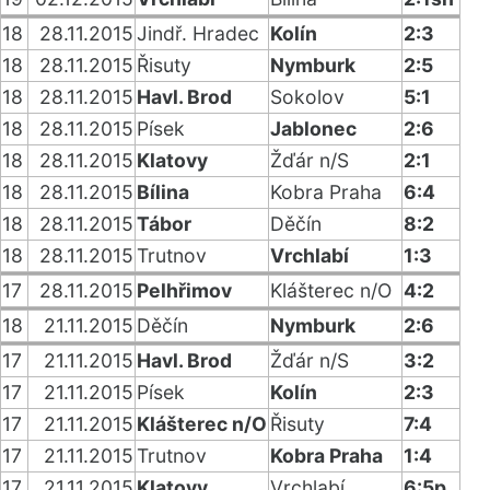
18
28.11.2015
Jindř. Hradec
Kolín
2:3
18
28.11.2015
Řisuty
Nymburk
2:5
18
28.11.2015
Havl. Brod
Sokolov
5:1
18
28.11.2015
Písek
Jablonec
2:6
18
28.11.2015
Klatovy
Žďár n/S
2:1
18
28.11.2015
Bílina
Kobra Praha
6:4
18
28.11.2015
Tábor
Děčín
8:2
18
28.11.2015
Trutnov
Vrchlabí
1:3
17
28.11.2015
Pelhřimov
Klášterec n/O
4:2
18
21.11.2015
Děčín
Nymburk
2:6
17
21.11.2015
Havl. Brod
Žďár n/S
3:2
17
21.11.2015
Písek
Kolín
2:3
17
21.11.2015
Klášterec n/O
Řisuty
7:4
17
21.11.2015
Trutnov
Kobra Praha
1:4
17
21.11.2015
Klatovy
Vrchlabí
6:5p