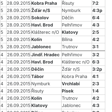
5
28.09.2015
Kobra Praha
Řisuty
7:2
5
28.09.2015
Žďár n/S
Nymburk
4:3p
5
28.09.2015
Sokolov
Děčín
6:4
5
28.09.2015
Havl. Brod
Pelhřimov
4:3
5
28.09.2015
Klášterec n/O
Klatovy
2:5
5
28.09.2015
Kolín
Bílina
4:2
5
28.09.2015
Jablonec
Trutnov
3:1
4
26.09.2015
Jindř. Hradec
Pelhřimov
3:2
4
26.09.2015
Havl. Brod
Klášterec n/O
6:3
4
26.09.2015
Děčín
Žďár n/S
3:2p
4
26.09.2015
Tábor
Kobra Praha
4:1
4
26.09.2015
Nymburk
Vrchlabí
2:3
4
26.09.2015
Řisuty
Písek
1:4
4
26.09.2015
Kolín
Trutnov
4:2
4
26.09.2015
Klatovy
Jablonec
4:3