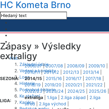
HC Kometa Brno
Zápasy »
Výsledky
extraligy
Klub
Základní údaje
2006/07
|
2007/08
|
2008/09
|
2009/10
|
Vedení a kontakty
2010/11
|
2011/12
|
2012/13
|
2013/14
|
Logo
SEZONA:
2014/15
|
2015/16
|
2016/17
|
2017/18
|
Historie
2018/19
|
2019/20
|
2020/21
|
2021/22
|
Podrobná historie
2022/23
|
2023/24
|
2024/25
|
2025/26
|
Ke stažení
extraliga
|
1.liga
|
2.liga západ
|
2.liga
LIGA:
Kariéra
střed
|
2.liga východ
|
Redakce webu