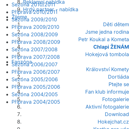
Reklamní nabídka
Sezóna 2010/2011
Hrdý partner - nabídka
Příprava 2010/2011
Žijeme
Sezóna 2009/2010
Děti dětem
Příprava 2009/2010
Jsme jedna rodina
Sezóna 2008/2009
Petr Koukal a Kometa
Příprava 2008/2009
Chlapi ŽENÁM
Sezóna 2007/2008
Hokejová tombola
Příprava 2007/2008
Fanzóna
Sezóna 2006/2007
Království Komety
Příprava 2006/2007
Dortiáda
Sezóna 2005/2006
Ptejte se
Příprava 2005/2006
Fan klub informuje
Sezóna 2004/2005
Fotogalerie
Příprava 2004/2005
Aktivní fotogalerie
Download
Hokejchat.cz