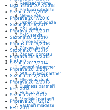
Realizační týmy
Liga mistrů 2017/2018
Partneři mládeže
Sezóna 2017/2018
Nábor dětí
Příprava 2017/2018
Úspěchy mládeže
Sezóna 2016/2017
ZŠ Labská
Příprava 2016/2017
SMS servis
Sezóna 2015/2016
Týmová fota
Příprava 2015/2016
Zápasy juniorů
Sezóna 2014/2015
Zápasy dorostu
Příprava 2014/2015
Partneři
Sezóna 2013/2014
Generální partner
Příprava 2013/2014
GOLD hlavní partner
Sezóna 2012/2013
Hlavní partneři
Příprava 2012/2013
Business partneři
EHT 2012
Hrdí partneři
Sezóna 2011/2012
Mediální partneři
Příprava 2011/2012
Partneři mládeže
EHT 2011