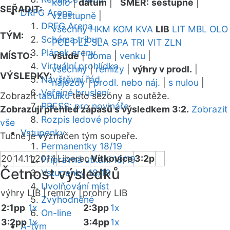
kolo
|
datum
|
SMĚR:
sestupně
|
SEŘADIT:
DRFG Arena
vzestupně
|
DRFG Arena
všechny
HKM
KOM
KVA
LIB
LIT
MBL
OLO
TÝM:
Schéma tribun
PCE
PLZ
SLA
SPA
TRI
VIT
ZLN
Plánek areny
MÍSTO:
všude
|
doma
|
venku
|
Virtuální prohlídka
všechny
|
remízy
|
výhry v prodl.
|
VÝSLEDKY:
Návštěvní řád
nájezdy
|
prodl. nebo náj.
|
s nulou
|
Veřejné bruslení
Zobrazit
tabulku
této sezóny a soutěže.
PRESS: pro novináře
Zobrazuji přehled zápasů s výsledkem 3:2.
Zobrazit
Rozpis ledové plochy
vše
Vstupenky
Tučně je vyznačen tým soupeře.
Permanentky 18/19
20
14.11.2014
Liberec
Vítkovice
3:2p
Přípravná utkání 18/19
Četnost výsledků
Vstupenky 18/19
Uvolňování míst
výhry LIB |
remízy |
prohry LIB
Zvýhodněné
2:1pp
1x
2:3pp
1x
On-line
3:2pp
1x
3:4pp
1x
A-tým