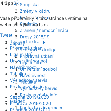
4:3pp
2x
Soupiska
Změny v kádru
Realizační tým
Vaše připomínky k této stránce uvítáme na
Statistiky
webmaster
@esports.cz.
Zranění / nemocní hráči
Tweet
Dresy 2018/19
Tipsport extraliga
Zápasy
Přípravná utkání
Tipsport extraliga
Liga mistrů
Přípravná utkání
Univerzitní souboj
Liga mistrů
Návštěvnost
Univerzitní souboj
Tabulka
Návštěvnost
Výsledkový servis
Tabulka
Rozlosování a info
Výsledkový servis
Rozlosování a info
Sezóna 2019/2020
Mládež
Příprava 2019/2020
Kontakty a informace
Příprava 2018/2019