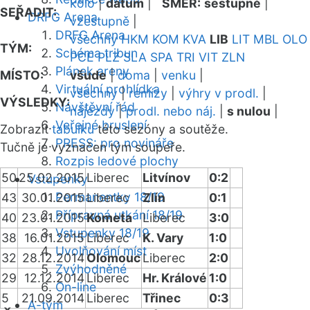
kolo
|
datum
|
SMĚR:
sestupně
|
SEŘADIT:
DRFG Arena
vzestupně
|
DRFG Arena
všechny
HKM
KOM
KVA
LIB
LIT
MBL
OLO
TÝM:
Schéma tribun
PCE
PLZ
SLA
SPA
TRI
VIT
ZLN
Plánek areny
MÍSTO:
všude
|
doma
|
venku
|
Virtuální prohlídka
všechny
|
remízy
|
výhry v prodl.
|
VÝSLEDKY:
Návštěvní řád
nájezdy
|
prodl. nebo náj.
|
s nulou
|
Veřejné bruslení
Zobrazit
tabulku
této sezóny a soutěže.
PRESS: pro novináře
Tučně je vyznačen tým soupeře.
Rozpis ledové plochy
50
25.02.2015
Liberec
Litvínov
0:2
Vstupenky
Permanentky 18/19
43
30.01.2015
Liberec
Zlín
0:1
Přípravná utkání 18/19
40
23.01.2015
Kometa
Liberec
3:0
Vstupenky 18/19
38
16.01.2015
Liberec
K. Vary
1:0
Uvolňování míst
32
28.12.2014
Olomouc
Liberec
2:0
Zvýhodněné
29
12.12.2014
Liberec
Hr. Králové
1:0
On-line
5
21.09.2014
Liberec
Třinec
0:3
A-tým