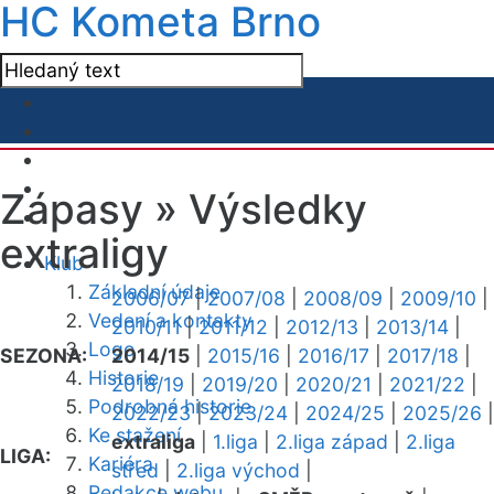
HC Kometa Brno
Zápasy »
Výsledky
extraligy
Klub
Základní údaje
2006/07
|
2007/08
|
2008/09
|
2009/10
|
Vedení a kontakty
2010/11
|
2011/12
|
2012/13
|
2013/14
|
Logo
SEZONA:
2014/15
|
2015/16
|
2016/17
|
2017/18
|
Historie
2018/19
|
2019/20
|
2020/21
|
2021/22
|
Podrobná historie
2022/23
|
2023/24
|
2024/25
|
2025/26
|
Ke stažení
extraliga
|
1.liga
|
2.liga západ
|
2.liga
LIGA:
Kariéra
střed
|
2.liga východ
|
Redakce webu