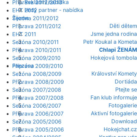
Reklamní nabídka
Příprava 2012/2013
Hrdý partner - nabídka
EHT 2012
Žijeme
Sezóna 2011/2012
Děti dětem
Příprava 2011/2012
Jsme jedna rodina
EHT 2011
Petr Koukal a Kometa
Sezóna 2010/2011
Chlapi ŽENÁM
Příprava 2010/2011
Hokejová tombola
Sezóna 2009/2010
Fanzóna
Příprava 2009/2010
Království Komety
Sezóna 2008/2009
Dortiáda
Příprava 2008/2009
Ptejte se
Sezóna 2007/2008
Fan klub informuje
Příprava 2007/2008
Fotogalerie
Sezóna 2006/2007
Aktivní fotogalerie
Příprava 2006/2007
Download
Sezóna 2005/2006
Hokejchat.cz
Příprava 2005/2006