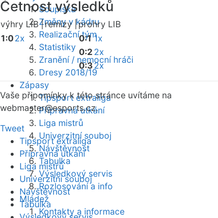
Četnost výsledků
Soupiska
Změny v kádru
výhry LIB |
remízy |
prohry LIB
Realizační tým
1:0
2x
0:1
1x
Statistiky
0:2
2x
Zranění / nemocní hráči
0:3
2x
Dresy 2018/19
Zápasy
Vaše připomínky k této stránce uvítáme na
Tipsport extraliga
webmaster
@esports.cz.
Přípravná utkání
Liga mistrů
Tweet
Univerzitní souboj
Tipsport extraliga
Návštěvnost
Přípravná utkání
Tabulka
Liga mistrů
Výsledkový servis
Univerzitní souboj
Rozlosování a info
Návštěvnost
Mládež
Tabulka
Kontakty a informace
Výsledkový servis