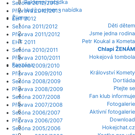
Reklamní nabídka
Sezóna 2012/2013
Hrdý partner - nabídka
Příprava 2012/2013
Žijeme
EHT 2012
Děti dětem
Sezóna 2011/2012
Jsme jedna rodina
Příprava 2011/2012
Petr Koukal a Kometa
EHT 2011
Chlapi ŽENÁM
Sezóna 2010/2011
Hokejová tombola
Příprava 2010/2011
Fanzóna
Sezóna 2009/2010
Království Komety
Příprava 2009/2010
Dortiáda
Sezóna 2008/2009
Ptejte se
Příprava 2008/2009
Fan klub informuje
Sezóna 2007/2008
Fotogalerie
Příprava 2007/2008
Aktivní fotogalerie
Sezóna 2006/2007
Download
Příprava 2006/2007
Hokejchat.cz
Sezóna 2005/2006