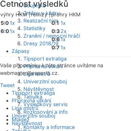
Četnost výsledků
Soupiska
Změny v kádru
výhry HKM |
remízy |
prohry HKM
Realizační tým
5:0
1x
0:1
1x
Statistiky
6:0
1x
0:3
2x
Zranění / nemocní hráči
0:6
1x
Dresy 2018/19
0:7
1x
Zápasy
Tipsport extraliga
Vaše připomínky k této stránce uvítáme na
Přípravná utkání
webmaster
@esports.cz.
Liga mistrů
Univerzitní souboj
Tweet
Návštěvnost
Tipsport extraliga
Tabulka
Přípravná utkání
Výsledkový servis
Liga mistrů
Rozlosování a info
Univerzitní souboj
Mládež
Návštěvnost
Kontakty a informace
Tabulka