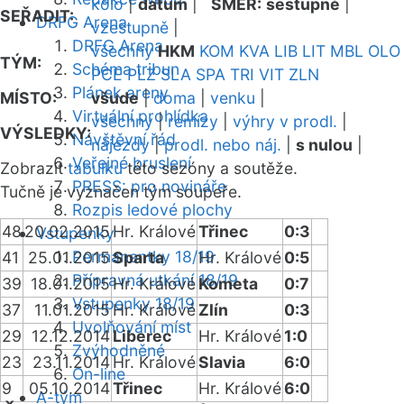
kolo
|
datum
|
SMĚR:
sestupně
|
SEŘADIT:
DRFG Arena
vzestupně
|
DRFG Arena
všechny
HKM
KOM
KVA
LIB
LIT
MBL
OLO
TÝM:
Schéma tribun
PCE
PLZ
SLA
SPA
TRI
VIT
ZLN
Plánek areny
MÍSTO:
všude
|
doma
|
venku
|
Virtuální prohlídka
všechny
|
remízy
|
výhry v prodl.
|
VÝSLEDKY:
Návštěvní řád
nájezdy
|
prodl. nebo náj.
|
s nulou
|
Veřejné bruslení
Zobrazit
tabulku
této sezóny a soutěže.
PRESS: pro novináře
Tučně je vyznačen tým soupeře.
Rozpis ledové plochy
48
20.02.2015
Hr. Králové
Třinec
0:3
Vstupenky
Permanentky 18/19
41
25.01.2015
Sparta
Hr. Králové
0:5
Přípravná utkání 18/19
39
18.01.2015
Hr. Králové
Kometa
0:7
Vstupenky 18/19
37
11.01.2015
Hr. Králové
Zlín
0:3
Uvolňování míst
29
12.12.2014
Liberec
Hr. Králové
1:0
Zvýhodněné
23
23.11.2014
Hr. Králové
Slavia
6:0
On-line
9
05.10.2014
Třinec
Hr. Králové
6:0
A-tým