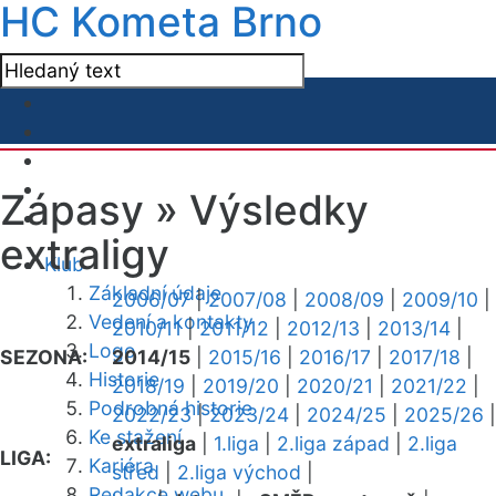
HC Kometa Brno
Zápasy »
Výsledky
extraligy
Klub
Základní údaje
2006/07
|
2007/08
|
2008/09
|
2009/10
|
Vedení a kontakty
2010/11
|
2011/12
|
2012/13
|
2013/14
|
Logo
SEZONA:
2014/15
|
2015/16
|
2016/17
|
2017/18
|
Historie
2018/19
|
2019/20
|
2020/21
|
2021/22
|
Podrobná historie
2022/23
|
2023/24
|
2024/25
|
2025/26
|
Ke stažení
extraliga
|
1.liga
|
2.liga západ
|
2.liga
LIGA:
Kariéra
střed
|
2.liga východ
|
Redakce webu