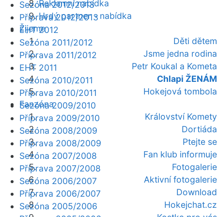
Reklamní nabídka
Sezóna 2012/2013
Hrdý partner - nabídka
Příprava 2012/2013
Žijeme
EHT 2012
Děti dětem
Sezóna 2011/2012
Jsme jedna rodina
Příprava 2011/2012
Petr Koukal a Kometa
EHT 2011
Chlapi ŽENÁM
Sezóna 2010/2011
Hokejová tombola
Příprava 2010/2011
Fanzóna
Sezóna 2009/2010
Království Komety
Příprava 2009/2010
Dortiáda
Sezóna 2008/2009
Ptejte se
Příprava 2008/2009
Fan klub informuje
Sezóna 2007/2008
Fotogalerie
Příprava 2007/2008
Aktivní fotogalerie
Sezóna 2006/2007
Download
Příprava 2006/2007
Hokejchat.cz
Sezóna 2005/2006