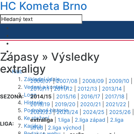
HC Kometa Brno
Zápasy »
Výsledky
extraligy
Klub
Základní údaje
2006/07
|
2007/08
|
2008/09
|
2009/10
|
Vedení a kontakty
2010/11
|
2011/12
|
2012/13
|
2013/14
|
Logo
SEZONA:
2014/15
|
2015/16
|
2016/17
|
2017/18
|
Historie
2018/19
|
2019/20
|
2020/21
|
2021/22
|
Podrobná historie
2022/23
|
2023/24
|
2024/25
|
2025/26
|
Ke stažení
extraliga
|
1.liga
|
2.liga západ
|
2.liga
LIGA:
Kariéra
střed
|
2.liga východ
|
Redakce webu