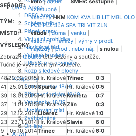
kolo
|
datum
|
SMĚR:
sestupně
|
SEŘADIT:
DRFG Arena
vzestupně
|
DRFG Arena
všechny
HKM
KOM
KVA
LIB
LIT
MBL
OLO
TÝM:
Schéma tribun
PCE
PLZ
SLA
SPA
TRI
VIT
ZLN
Plánek areny
MÍSTO:
všude
|
doma
|
venku
|
Virtuální prohlídka
všechny
|
remízy
|
výhry v prodl.
|
VÝSLEDKY:
Návštěvní řád
nájezdy
|
prodl. nebo náj.
|
s nulou
|
Veřejné bruslení
Zobrazit
tabulku
této sezóny a soutěže.
PRESS: pro novináře
Tučně je vyznačen tým soupeře.
Rozpis ledové plochy
48
20.02.2015
Hr. Králové
Třinec
0:3
Vstupenky
Permanentky 18/19
41
25.01.2015
Sparta
Hr. Králové
0:5
Přípravná utkání 18/19
39
18.01.2015
Hr. Králové
Kometa
0:7
Vstupenky 18/19
37
11.01.2015
Hr. Králové
Zlín
0:3
Uvolňování míst
29
12.12.2014
Liberec
Hr. Králové
1:0
Zvýhodněné
23
23.11.2014
Hr. Králové
Slavia
6:0
On-line
9
05.10.2014
Třinec
Hr. Králové
6:0
A-tým