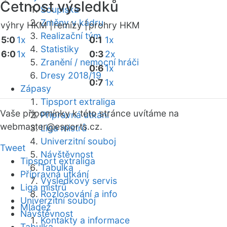
Četnost výsledků
Soupiska
Změny v kádru
výhry HKM |
remízy |
prohry HKM
Realizační tým
5:0
1x
0:1
1x
Statistiky
6:0
1x
0:3
2x
Zranění / nemocní hráči
0:6
1x
Dresy 2018/19
0:7
1x
Zápasy
Tipsport extraliga
Vaše připomínky k této stránce uvítáme na
Přípravná utkání
webmaster
@esports.cz.
Liga mistrů
Univerzitní souboj
Tweet
Návštěvnost
Tipsport extraliga
Tabulka
Přípravná utkání
Výsledkový servis
Liga mistrů
Rozlosování a info
Univerzitní souboj
Mládež
Návštěvnost
Kontakty a informace
Tabulka