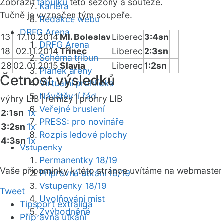
Zobrazit
tabulku
této sezóny a soutěže.
Kariéra
Tučně je vyznačen tým soupeře.
Redakce webu
DRFG Arena
13
17.10.2014
Ml. Boleslav
Liberec
3:4sn
DRFG Arena
18
02.11.2014
Třinec
Liberec
2:3sn
Schéma tribun
28
02.01.2015
Slavia
Liberec
1:2sn
Plánek areny
Četnost výsledků
Virtuální prohlídka
Návštěvní řád
výhry LIB |
remízy |
prohry LIB
Veřejné bruslení
2:1sn
1x
PRESS: pro novináře
3:2sn
1x
Rozpis ledové plochy
4:3sn
1x
Vstupenky
Permanentky 18/19
Vaše připomínky k této stránce uvítáme na webmaste
Přípravná utkání 18/19
Vstupenky 18/19
Tweet
Uvolňování míst
Tipsport extraliga
Zvýhodněné
Přípravná utkání