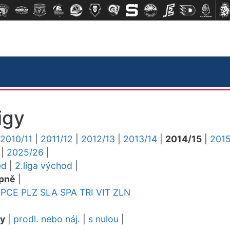
igy
2010/11
|
2011/12
|
2012/13
|
2013/14
|
2014/15
|
2015
|
2025/26
|
ed
|
2.liga východ
|
pně
|
PCE
PLZ
SLA
SPA
TRI
VIT
ZLN
dy
|
prodl. nebo náj.
|
s nulou
|