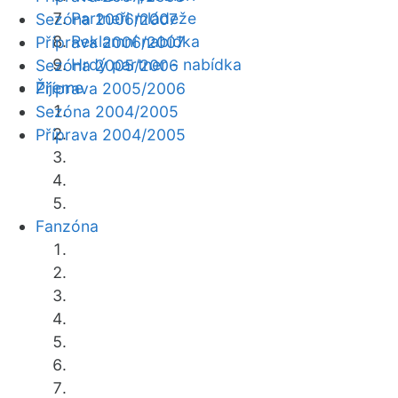
Partneři mládeže
Sezóna 2006/2007
Reklamní nabídka
Příprava 2006/2007
Hrdý partner - nabídka
Sezóna 2005/2006
Žijeme
Příprava 2005/2006
Sezóna 2004/2005
Příprava 2004/2005
Fanzóna