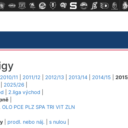
igy
2010/11
|
2011/12
|
2012/13
|
2013/14
|
2014/15
|
2015
|
2025/26
|
ed
|
2.liga východ
|
pně
|
L
OLO
PCE
PLZ
SPA
TRI
VIT
ZLN
dy
|
prodl. nebo náj.
|
s nulou
|