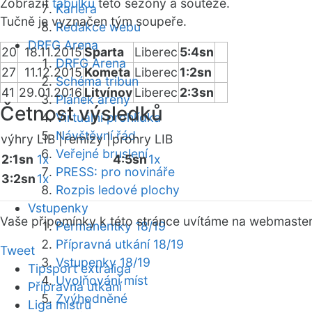
Zobrazit
tabulku
této sezóny a soutěže.
Kariéra
Tučně je vyznačen tým soupeře.
Redakce webu
DRFG Arena
20
18.11.2015
Sparta
Liberec
5:4sn
DRFG Arena
27
11.12.2015
Kometa
Liberec
1:2sn
Schéma tribun
41
29.01.2016
Litvínov
Liberec
2:3sn
Plánek areny
Četnost výsledků
Virtuální prohlídka
Návštěvní řád
výhry LIB |
remízy |
prohry LIB
Veřejné bruslení
2:1sn
1x
4:5sn
1x
PRESS: pro novináře
3:2sn
1x
Rozpis ledové plochy
Vstupenky
Vaše připomínky k této stránce uvítáme na webmaste
Permanentky 18/19
Přípravná utkání 18/19
Tweet
Vstupenky 18/19
Tipsport extraliga
Uvolňování míst
Přípravná utkání
Zvýhodněné
Liga mistrů