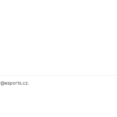
r
@esports.cz.