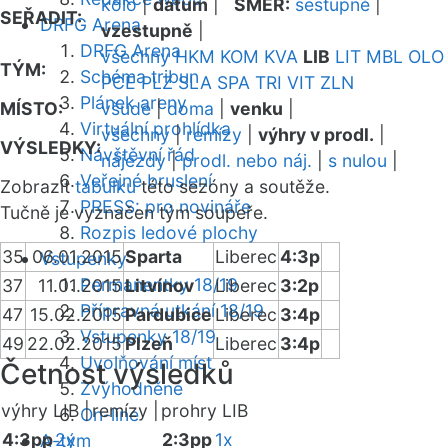
kolo
|
datum
|
SMĚR:
sestupně
|
SEŘADIT:
DRFG Arena
vzestupně
|
DRFG Arena
všechny
HKM
KOM
KVA
LIB
LIT
MBL
OLO
TÝM:
Schéma tribun
PCE
PLZ
SLA
SPA
TRI
VIT
ZLN
Plánek areny
MÍSTO:
všude
|
doma
|
venku
|
Virtuální prohlídka
všechny
|
remízy
|
výhry v prodl.
|
VÝSLEDKY:
Návštěvní řád
nájezdy
|
prodl. nebo náj.
|
s nulou
|
Veřejné bruslení
Zobrazit
tabulku
této sezóny a soutěže.
PRESS: pro novináře
Tučně je vyznačen tým soupeře.
Rozpis ledové plochy
35
06.01.2015
Sparta
Liberec
4:3p
Vstupenky
Permanentky 18/19
37
11.01.2015
Litvínov
Liberec
3:2p
Přípravná utkání 18/19
47
15.02.2015
Pardubice
Liberec
3:4p
Vstupenky 18/19
49
22.02.2015
Plzeň
Liberec
3:4p
Uvolňování míst
Četnost výsledků
Zvýhodněné
výhry LIB |
remízy |
prohry LIB
On-line
4:3pp
2x
2:3pp
1x
A-tým