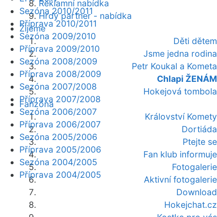
Reklamní nabídka
Sezóna 2010/2011
Hrdý partner - nabídka
Příprava 2010/2011
Žijeme
Sezóna 2009/2010
Děti dětem
Příprava 2009/2010
Jsme jedna rodina
Sezóna 2008/2009
Petr Koukal a Kometa
Příprava 2008/2009
Chlapi ŽENÁM
Sezóna 2007/2008
Hokejová tombola
Příprava 2007/2008
Fanzóna
Sezóna 2006/2007
Království Komety
Příprava 2006/2007
Dortiáda
Sezóna 2005/2006
Ptejte se
Příprava 2005/2006
Fan klub informuje
Sezóna 2004/2005
Fotogalerie
Příprava 2004/2005
Aktivní fotogalerie
Download
Hokejchat.cz