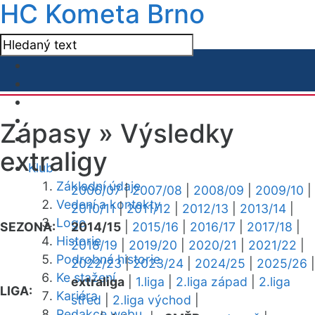
HC Kometa Brno
Zápasy »
Výsledky
extraligy
Klub
Základní údaje
2006/07
|
2007/08
|
2008/09
|
2009/10
|
Vedení a kontakty
2010/11
|
2011/12
|
2012/13
|
2013/14
|
Logo
SEZONA:
2014/15
|
2015/16
|
2016/17
|
2017/18
|
Historie
2018/19
|
2019/20
|
2020/21
|
2021/22
|
Podrobná historie
2022/23
|
2023/24
|
2024/25
|
2025/26
|
Ke stažení
extraliga
|
1.liga
|
2.liga západ
|
2.liga
LIGA:
Kariéra
střed
|
2.liga východ
|
Redakce webu