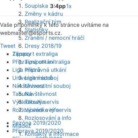
Soupiska
3:4pp
1x
Změny v kádru
Realizační tým
Vaše připomínky k této stránce uvítáme na
Statistiky
webmaster
@esports.cz.
Zranění / nemocní hráči
Tweet
Dresy 2018/19
Zápasy
Tipsport extraliga
Přípravná utkání
Tipsport extraliga
Liga mistrů
Přípravná utkání
Univerzitní souboj
Liga mistrů
Návštěvnost
Univerzitní souboj
Tabulka
Návštěvnost
Výsledkový servis
Tabulka
Rozlosování a info
Výsledkový servis
Rozlosování a info
Sezóna 2019/2020
Mládež
Příprava 2019/2020
Kontakty a informace