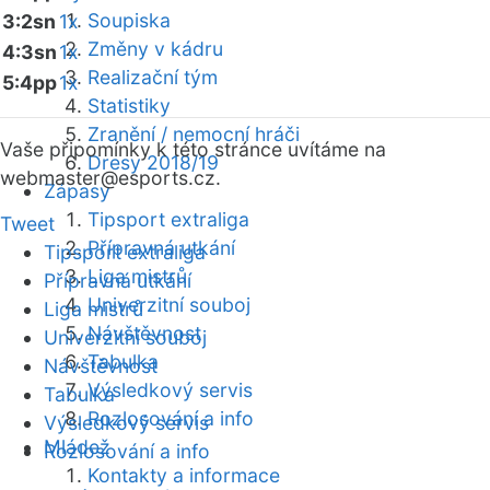
Soupiska
3:2sn
1x
Změny v kádru
4:3sn
1x
Realizační tým
5:4pp
1x
Statistiky
Zranění / nemocní hráči
Vaše připomínky k této stránce uvítáme na
Dresy 2018/19
webmaster
@esports.cz.
Zápasy
Tipsport extraliga
Tweet
Přípravná utkání
Tipsport extraliga
Liga mistrů
Přípravná utkání
Univerzitní souboj
Liga mistrů
Návštěvnost
Univerzitní souboj
Tabulka
Návštěvnost
Výsledkový servis
Tabulka
Rozlosování a info
Výsledkový servis
Mládež
Rozlosování a info
Kontakty a informace