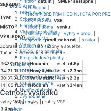
kolo
|
datum
|
SMĚR:
sestupně
|
SEŘADIT:
DRFG Arena
vzestupně
|
DRFG Arena
všechny
BRE
FRM
HOD
NJI
OPA
POR
PRE
TÝM:
Schéma tribun
SKK
TEC
VAL
VSE
Plánek areny
MÍSTO:
všude
|
doma
|
venku
|
Virtuální prohlídka
všechny
|
remízy
|
výhry v prodl.
|
VÝSLEDKY:
Návštěvní řád
nájezdy
|
prodl. nebo náj.
|
s nulou
|
Veřejné bruslení
Zobrazit
tabulku
této sezóny a soutěže.
PRESS: pro novináře
Tučně je vyznačen tým soupeře.
Rozpis ledové plochy
36
28.01.2015
Hodonín
Vsetín
4:5p
Vstupenky
Permanentky 18/19
34
21.01.2015
Nový Jičín
Vsetín
2:3sn
Přípravná utkání 18/19
30
07.01.2015
Val. Meziříčí
Vsetín
2:3p
Vstupenky 18/19
14
05.11.2014
Hodonín
Vsetín
3:4sn
Uvolňování míst
Četnost výsledků
Zvýhodněné
výhry VSE |
remízy |
prohry VSE
On-line
3:2pp
1x
A-tým