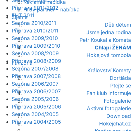
Sezóna 2011/2012
Reklamní nabídka
Příprava 2011/2012
Hrdý partner - nabídka
EHT 2011
Žijeme
Sezóna 2010/2011
Děti dětem
Příprava 2010/2011
Jsme jedna rodina
Sezóna 2009/2010
Petr Koukal a Kometa
Příprava 2009/2010
Chlapi ŽENÁM
Sezóna 2008/2009
Hokejová tombola
Příprava 2008/2009
Fanzóna
Sezóna 2007/2008
Království Komety
Příprava 2007/2008
Dortiáda
Sezóna 2006/2007
Ptejte se
Příprava 2006/2007
Fan klub informuje
Sezóna 2005/2006
Fotogalerie
Příprava 2005/2006
Aktivní fotogalerie
Sezóna 2004/2005
Download
Příprava 2004/2005
Hokejchat.cz