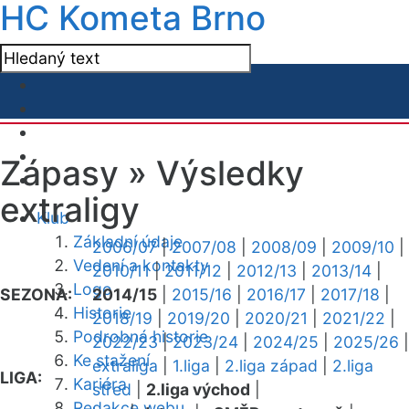
HC Kometa Brno
Zápasy »
Výsledky
extraligy
Klub
Základní údaje
2006/07
|
2007/08
|
2008/09
|
2009/10
|
Vedení a kontakty
2010/11
|
2011/12
|
2012/13
|
2013/14
|
Logo
SEZONA:
2014/15
|
2015/16
|
2016/17
|
2017/18
|
Historie
2018/19
|
2019/20
|
2020/21
|
2021/22
|
Podrobná historie
2022/23
|
2023/24
|
2024/25
|
2025/26
|
Ke stažení
extraliga
|
1.liga
|
2.liga západ
|
2.liga
LIGA:
Kariéra
střed
|
2.liga východ
|
Redakce webu