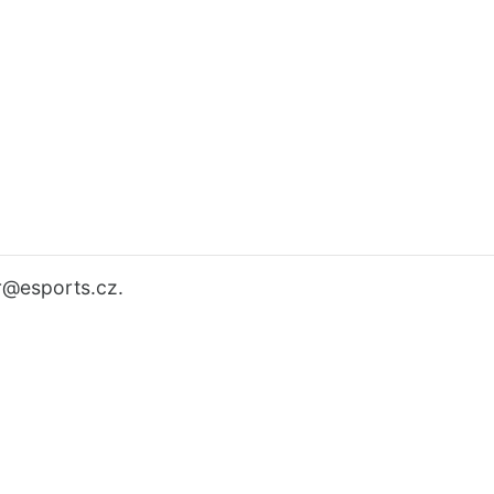
r
@esports.cz.