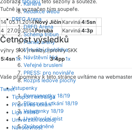
Zobrazit
tabulku
této sezóny a soutěže.
Kariéra
Tučně je vyznačen tým soupeře.
Redakce webu
DRFG Arena
14
05.11.2014
Nový Jičín
Karviná
4:5sn
DRFG Arena
4
27.09.2014
Poruba
Karviná
4:3p
Schéma tribun
Četnost výsledků
Plánek areny
Virtuální prohlídka
výhry SKK |
remízy |
prohry SKK
Návštěvní řád
5:4sn
1x
3:4pp
1x
Veřejné bruslení
PRESS: pro novináře
Vaše připomínky k této stránce uvítáme na webmaste
Rozpis ledové plochy
Vstupenky
Tweet
Permanentky 18/19
Tipsport extraliga
Přípravná utkání 18/19
Přípravná utkání
Vstupenky 18/19
Liga mistrů
Uvolňování míst
Univerzitní souboj
Zvýhodněné
Návštěvnost