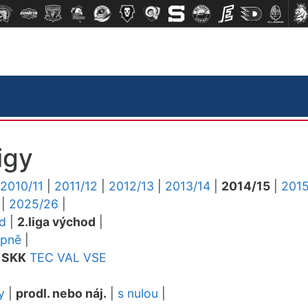
igy
2010/11
|
2011/12
|
2012/13
|
2013/14
|
2014/15
|
2015
|
2025/26
|
ed
|
2.liga východ
|
upně
|
SKK
TEC
VAL
VSE
y
|
prodl. nebo náj.
|
s nulou
|