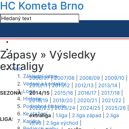
HC Kometa Brno
Zápasy »
Výsledky
extraligy
Klub
Základní údaje
2006/07
|
2007/08
|
2008/09
|
2009/10
|
Vedení a kontakty
2010/11
|
2011/12
|
2012/13
|
2013/14
|
Logo
SEZONA:
2014/15
|
2015/16
|
2016/17
|
2017/18
|
Historie
2018/19
|
2019/20
|
2020/21
|
2021/22
|
Podrobná historie
2022/23
|
2023/24
|
2024/25
|
2025/26
|
Ke stažení
extraliga
|
1.liga
|
2.liga západ
|
2.liga
LIGA:
Kariéra
střed
|
2.liga východ
|
Redakce webu