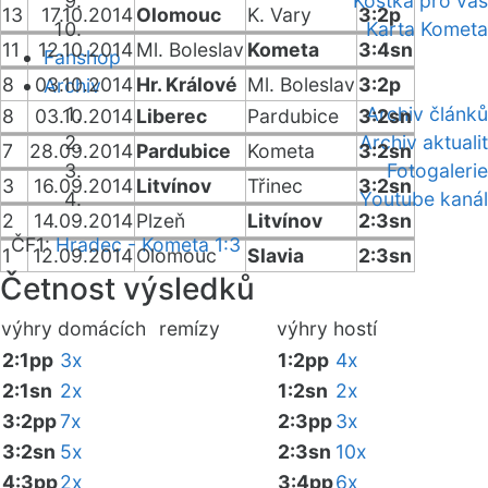
Kostka pro vás
13
17.10.2014
Olomouc
K. Vary
3:2p
Karta Kometa
11
12.10.2014
Ml. Boleslav
Kometa
3:4sn
Fanshop
8
03.10.2014
Hr. Králové
Ml. Boleslav
3:2p
Archiv
Archiv článků
8
03.10.2014
Liberec
Pardubice
3:2sn
Archiv aktualit
7
28.09.2014
Pardubice
Kometa
3:2sn
Fotogalerie
3
16.09.2014
Litvínov
Třinec
3:2sn
Youtube kanál
2
14.09.2014
Plzeň
Litvínov
2:3sn
ČF1:
Hradec - Kometa 1:3
1
12.09.2014
Olomouc
Slavia
2:3sn
Četnost výsledků
výhry domácích
remízy
výhry hostí
2:1pp
3x
1:2pp
4x
2:1sn
2x
1:2sn
2x
3:2pp
7x
2:3pp
3x
3:2sn
5x
2:3sn
10x
4:3pp
2x
3:4pp
6x