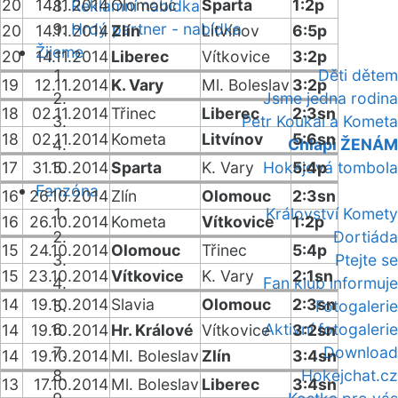
20
14.11.2014
Olomouc
Sparta
1:2p
Reklamní nabídka
Hrdý partner - nabídka
20
14.11.2014
Zlín
Litvínov
6:5p
Žijeme
20
14.11.2014
Liberec
Vítkovice
3:2p
Děti dětem
19
12.11.2014
K. Vary
Ml. Boleslav
3:2p
Jsme jedna rodina
18
02.11.2014
Třinec
Liberec
2:3sn
Petr Koukal a Kometa
18
02.11.2014
Kometa
Litvínov
5:6sn
Chlapi ŽENÁM
17
31.10.2014
Sparta
K. Vary
Hokejová tombola
5:4p
Fanzóna
16
26.10.2014
Zlín
Olomouc
2:3sn
Království Komety
16
26.10.2014
Kometa
Vítkovice
1:2p
Dortiáda
15
24.10.2014
Olomouc
Třinec
5:4p
Ptejte se
15
23.10.2014
Vítkovice
K. Vary
2:1sn
Fan klub informuje
14
19.10.2014
Slavia
Olomouc
2:3sn
Fotogalerie
Aktivní fotogalerie
14
19.10.2014
Hr. Králové
Vítkovice
3:2sn
Download
14
19.10.2014
Ml. Boleslav
Zlín
3:4sn
Hokejchat.cz
13
17.10.2014
Ml. Boleslav
Liberec
3:4sn