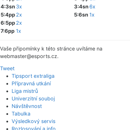
4:3sn
3x
3:4sn
6x
5:4pp
2x
5:6sn
1x
6:5pp
2x
7:6pp
1x
Vaše připomínky k této stránce uvítáme na
webmaster
@esports.cz.
Tweet
Tipsport extraliga
Přípravná utkání
Liga mistrů
Univerzitní souboj
Návštěvnost
Tabulka
Výsledkový servis
Rozlosování a info